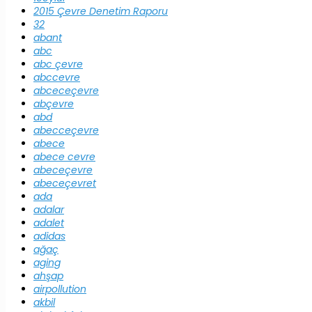
2015 Çevre Denetim Raporu
32
abant
abc
abc çevre
abccevre
abceceçevre
abçevre
abd
abecceçevre
abece
abece cevre
abeceçevre
abeceçevret
ada
adalar
adalet
adidas
ağaç
aging
ahşap
airpollution
akbil