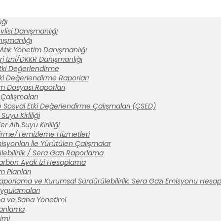
ğı
lisi Danışmanlığı
anışmanlığı
 Atık Yönetim Danışmanlığı
rj İzni/DKKR Danışmanlığı
tki Değerlendirme
ki Değerlendirme Raporları
ım Dosyası Raporları
Çalışmaları
 Sosyal Etki Değerlendirme Çalışmaları (ÇSED)
Suyu Kirliliği
 Altı Suyu Kirliliği
tirme/Temizleme Hizmetleri
syonları İle Yürütülen Çalışmalar
ebilirlik / Sera Gazı Raporlama
arbon Ayak İzi Hesaplama
m Planları
aporlama ve Kurumsal Sürdürülebilirlik: Sera Gazı Emisyonu Hesa
 Uygulamaları
a ve Saha Yönetimi
lanlama
imi