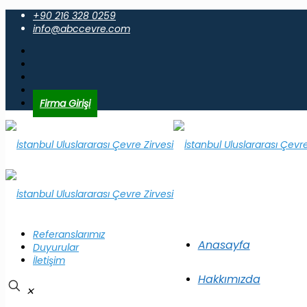
+90 216 328 0259
info@abccevre.com
Firma Girişi
Referanslarımız
Anasayfa
Duyurular
İletişim
Hakkımızda
✕