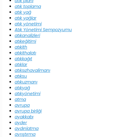
atık planı
atık toplama
atık yağ
atık yağlar
atık yönetimi
Atık Yönetimi Sempozyumu
atıkanalizleri
atıkeğitimi
atıkith
atıkithalatı
atıkkağıt
atıklar
atıksızhavalimanı
atıksu
atıkuzmanı
atıkyağ
atıkyönetimi
atma
avrupa
avrupa birliği
ayakkabı
ayder
aydınlatma
ayrıştırma