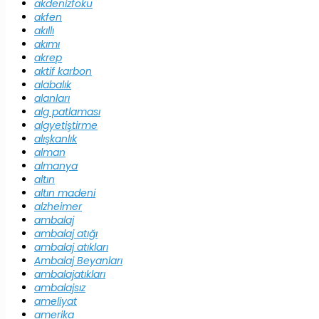
akdenizfoku
akfen
akıllı
akımı
akrep
aktif karbon
alabalık
alanları
alg patlaması
algyetiştirme
alışkanlık
alman
almanya
altın
altın madeni
alzheimer
ambalaj
ambalaj atığı
ambalaj atıkları
Ambalaj Beyanları
ambalajatıkları
ambalajsız
ameliyat
amerika