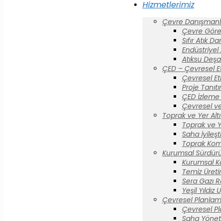
Hizmetlerimiz
Çevre Danışmanlı
Çevre Görev
Sıfır Atık D
Endüstriyel
Atıksu Deşa
ÇED – Çevresel E
Çevresel Et
Proje Tanıt
ÇED İzleme 
Çevresel ve
Toprak ve Yer Altı 
Toprak ve Yer
Saha İyileş
Toprak Komi
Kurumsal Sürdürül
Kurumsal K
Temiz Üreti
Sera Gazı R
Yeşil Yıldız
Çevresel Planlam
Çevresel P
Saha Yönet