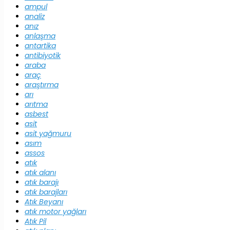
ampul
analiz
anız
anlaşma
antartika
antibiyotik
araba
araç
araştırma
arı
arıtma
asbest
asit
asit yağmuru
asım
assos
atık
atık alanı
atık barajı
atık barajları
Atık Beyanı
atık motor yağları
Atık Pil