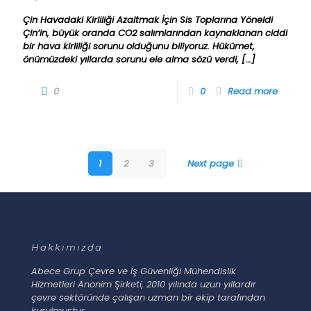
Çin Havadaki Kirliliği Azaltmak İçin Sis Toplarına Yöneldi
Çin’in, büyük oranda CO2 salımlarından kaynaklanan ciddi
bir hava kirliliği sorunu olduğunu biliyoruz. Hükümet,
önümüzdeki yıllarda sorunu ele alma sözü verdi,
[…]
0
0
Read more
1
2
3
Next page
Hakkımızda
Abece Grup Çevre ve İş Güvenliği Mühendislik
Hizmetleri Anonim Şirketi, 2010 yılında uzun yıllardır
çevre sektöründe çalışan uzman bir ekip tarafından
kurulmuştur.