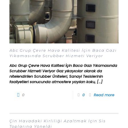
Abc Grup Çevre Hava Kalitesi İçin Baca Gazı
Yıkamasında Scrubber Hizmeti Veriyor
Abc Grup Çevre Hava Kalitesi İçin Baca Gazı Yıkamasında
Scrubber Hizmeti Veriyor Gaz yıkayıcılar olarak da
nitelendirilen Scrubber Üniteleri, Sanayi Tesislerinin
faaliyetleri sonucunda atmosfere yayılan koku,
[…]
0
0
Read more
Çin Havadaki Kirliliği Azaltmak İçin Sis
Toplarına Yöneldi