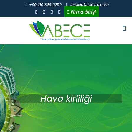
+90 216 328 0259
info@abccevre.com
Firma Girişi
Hava kirliliği