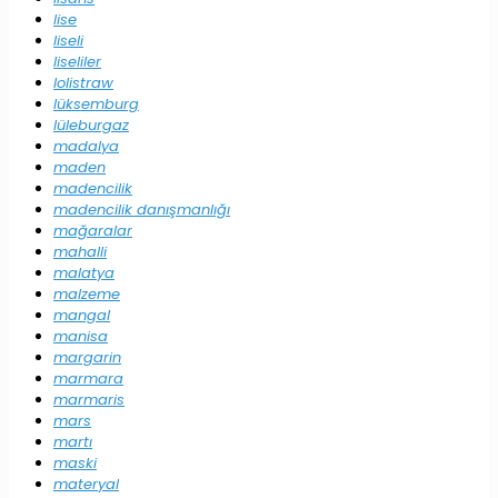
lise
liseli
liseliler
lolistraw
lüksemburg
lüleburgaz
madalya
maden
madencilik
madencilik danışmanlığı
mağaralar
mahalli
malatya
malzeme
mangal
manisa
margarin
marmara
marmaris
mars
martı
maski
materyal