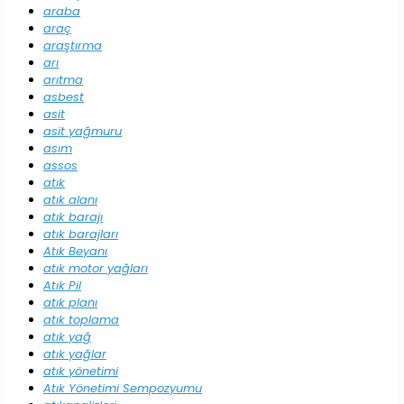
araba
araç
araştırma
arı
arıtma
asbest
asit
asit yağmuru
asım
assos
atık
atık alanı
atık barajı
atık barajları
Atık Beyanı
atık motor yağları
Atık Pil
atık planı
atık toplama
atık yağ
atık yağlar
atık yönetimi
Atık Yönetimi Sempozyumu