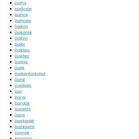
bafra
bağcılar
bahçe
bahçesi
bakan
bakanlık
bakım
bakır
baklacı
bakteri
balina
balık
balkantürksiad
bank
baobab
bar
baraj
bardak
barents
barış
başkanlık
batıkşehir
bayrak
bayramı