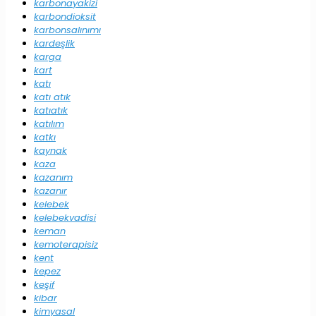
karbonayakizi
karbondioksit
karbonsalınımı
kardeşlik
karga
kart
katı
katı atık
katıatık
katılım
katkı
kaynak
kaza
kazanım
kazanır
kelebek
kelebekvadisi
keman
kemoterapisiz
kent
kepez
keşif
kibar
kimyasal