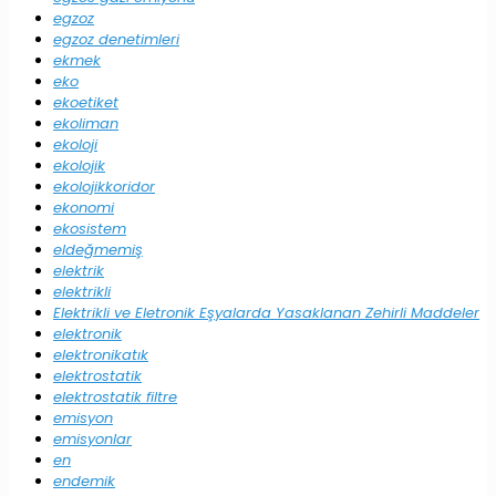
egzoz
egzoz denetimleri
ekmek
eko
ekoetiket
ekoliman
ekoloji
ekolojik
ekolojikkoridor
ekonomi
ekosistem
eldeğmemiş
elektrik
elektrikli
Elektrikli ve Eletronik Eşyalarda Yasaklanan Zehirli Maddeler
elektronik
elektronikatık
elektrostatik
elektrostatik filtre
emisyon
emisyonlar
en
endemik