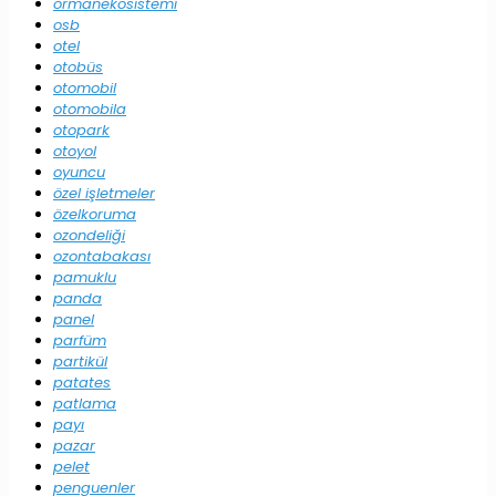
ormanekosistemi
osb
otel
otobüs
otomobil
otomobila
otopark
otoyol
oyuncu
özel işletmeler
özelkoruma
ozondeliği
ozontabakası
pamuklu
panda
panel
parfüm
partikül
patates
patlama
payı
pazar
pelet
penguenler