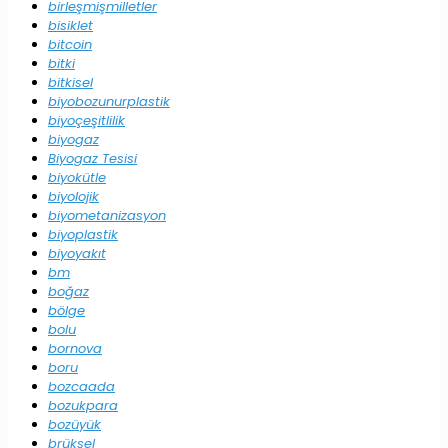
birleşmişmilletler
bisiklet
bitcoin
bitki
bitkisel
biyobozunurplastik
biyoçeşitlilik
biyogaz
Biyogaz Tesisi
biyokütle
biyolojik
biyometanizasyon
biyoplastik
biyoyakıt
bm
boğaz
bölge
bolu
bornova
boru
bozcaada
bozukpara
bozüyük
brüksel