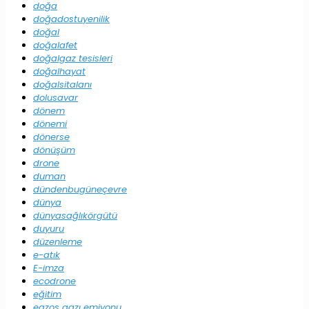
doğa
doğadostuyenilik
doğal
doğalafet
doğalgaz tesisleri
doğalhayat
doğalsitalanı
dolusavar
dönem
dönemi
dönerse
dönüşüm
drone
duman
dündenbugüneçevre
dünya
dünyasağlıkörgütü
duyuru
düzenleme
e-atık
E-imza
ecodrone
eğitim
egzos gazı emiyonu