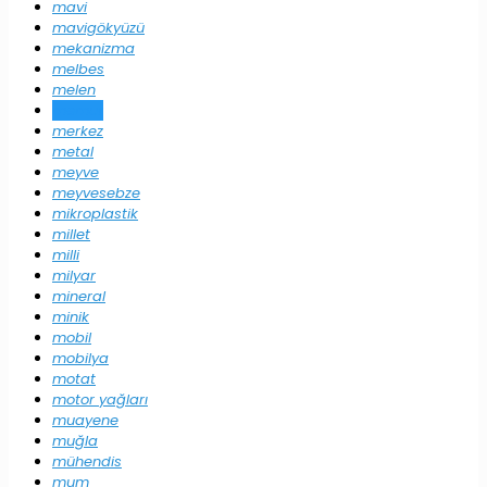
mavi
mavigökyüzü
mekanizma
melbes
melen
memur
merkez
metal
meyve
meyvesebze
mikroplastik
millet
milli
milyar
mineral
minik
mobil
mobilya
motat
motor yağları
muayene
muğla
mühendis
mum