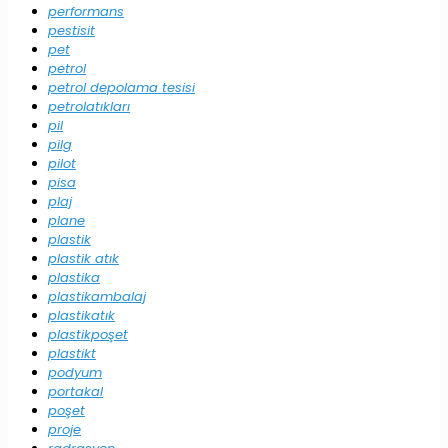
performans
pestisit
pet
petrol
petrol depolama tesisi
petrolatıkları
pil
pilg
pilot
pisa
plaj
plane
plastik
plastik atık
plastika
plastikambalaj
plastikatık
plastikpoşet
plastikt
podyum
portakal
poşet
proje