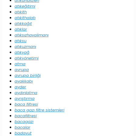
atıkanalizleri
atıkeğitimi
atıkith
atıkithalatı
atıkkağıt
atıklar
atıksızhavalimanı
atıksu
atıkuzmanı
atıkyağ
atıkyönetimi
atma
avrupa
avrupa birliği
ayakkabı
ayder
aydınlatma
ayrıştırma
baca filtresi
baca gazı filtre sistemleri
bacafiltresi
bacagazı
bacalar
badavut