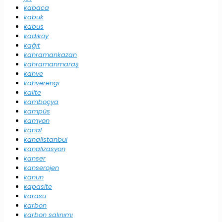
kabaca
kabuk
kabus
kadıköy
kağıt
kahramankazan
kahramanmaraş
kahve
kahverengi
kalite
kamboçya
kampüs
kamyon
kanal
kanalistanbul
kanalizasyon
kanser
kanserojen
kanun
kapasite
karasu
karbon
karbon salınımı