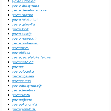
Çevre Cezaları
çevre danışmanı
çevre denetim raporu
çevre duyarlı
çevre felaketleri
çevre görevlisi
çevre kirlili
çevre kirliliği
çevre mevzuatı
çevre mühendisi
cevrebilimi
cevrebilinci
çevreçevrefelaketfelaket
çevrecezaları
çevreci
çevrecibanka
çevreçiçekleri
çevreciürün
çevredanışmanlığı
çevredenetimi
çevredostu
çevreeğitimi
çevreekonomisi
çevregönüllüsü