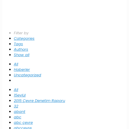
Filter by
Categories
Tags
Authors
Show all
All
Haberler
Uncategorized
All
15eylül
2015 Çevre Denetim Raporu
32
abant
abc
abc çevre
abccevre