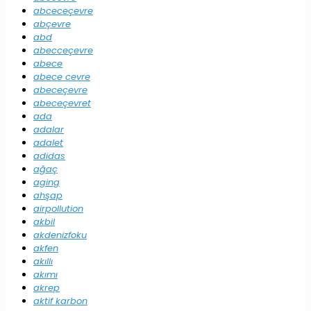
abceceçevre
abçevre
abd
abecceçevre
abece
abece cevre
abeceçevre
abeceçevret
ada
adalar
adalet
adidas
ağaç
aging
ahşap
airpollution
akbil
akdenizfoku
akfen
akıllı
akımı
akrep
aktif karbon