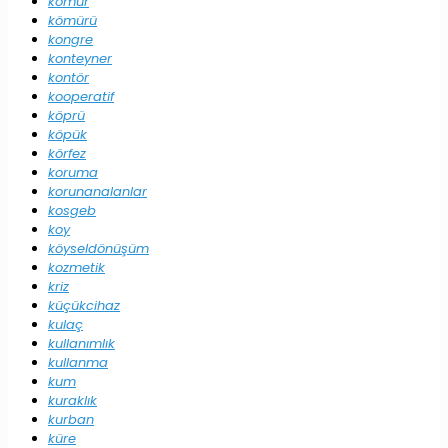
kömür
kömürü
kongre
konteyner
kontör
kooperatif
köprü
köpük
körfez
koruma
korunanalanlar
kosgeb
koy
köyseldönüşüm
kozmetik
kriz
küçükcihaz
kulaç
kullanımlık
kullanma
kum
kuraklık
kurban
küre