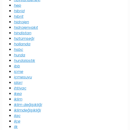
hep
hibrid
hibrit
hidrojen
hidrojenyakıt
hindistan
hıztümseği
hollanda
hsbc
hurda
hurdalastik
ibb
içme
içmesuyu
idari
ihtiyaç
ikea
iklim
iklim değişikliği
iklimdeğişikliği
ilaç
ilçe
ilk