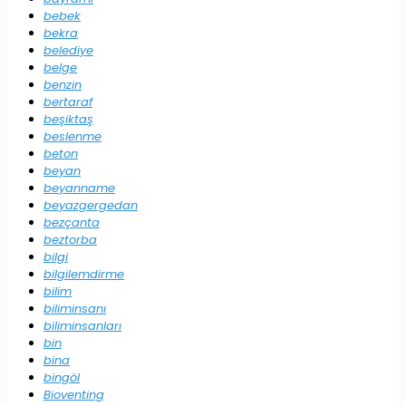
bebek
bekra
belediye
belge
benzin
bertaraf
beşiktaş
beslenme
beton
beyan
beyanname
beyazgergedan
bezçanta
beztorba
bilgi
bilgilemdirme
bilim
biliminsanı
biliminsanları
bin
bina
bingöl
Bioventing