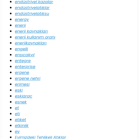
endüstriyel kazalar
endüstriyelatıklar
endüstriyelatıksu
energy
enerji
enerji kaynakları
enerji kullanım oranı
enerjikaynakları
engelli
ensıcakyıl
entegre
enterprise
ergene
ergene nehri
erimesi
eski
eskiaraç
esnek
et
eti
etiket
etkinlik
ev
Evimizdeki Tehlikeli Atıklar