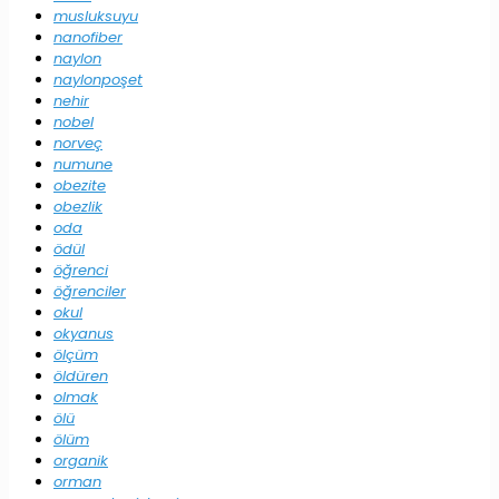
musluksuyu
nanofiber
naylon
naylonpoşet
nehir
nobel
norveç
numune
obezite
obezlik
oda
ödül
öğrenci
öğrenciler
okul
okyanus
ölçüm
öldüren
olmak
ölü
ölüm
organik
orman