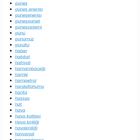
güneş
güneş enerjisi
güneşenerjisi
güneşpaneli
güneşsistemi
günü
günümüz
gürültü
haber
habitat
hafriyat
hamamböceği
hamle
hampetrol
hardaltohumu
harita
hassas
hat
hava
hava kalitesi
Hava kirliliği
havakirliliği
hayvanat
hayvandeneyi