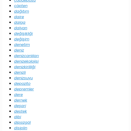
çöpdeposu
çöpten
dağıtım
daire
dalga
dalyan
değişikliği
değişim
denetim
deniz
denizcanlıları
denizekolojisi
denizkirliliği
denizli
denizsuyu
depozito
depremler
dere
dernek
deşarj
destek
dibi
dipsizgöl
disiplin