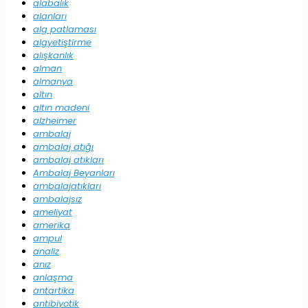
alabalık
alanları
alg patlaması
algyetiştirme
alışkanlık
alman
almanya
altın
altın madeni
alzheimer
ambalaj
ambalaj atığı
ambalaj atıkları
Ambalaj Beyanları
ambalajatıkları
ambalajsız
ameliyat
amerika
ampul
analiz
anız
anlaşma
antartika
antibiyotik