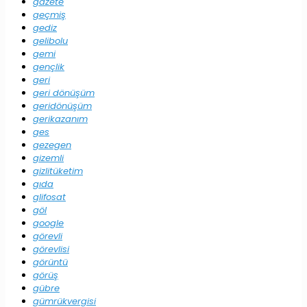
gazete
geçmiş
gediz
gelibolu
gemi
gençlik
geri
geri dönüşüm
geridönüşüm
gerikazanım
ges
gezegen
gizemli
gizlitüketim
gıda
glifosat
göl
google
görevli
görevlisi
görüntü
görüş
gübre
gümrükvergisi