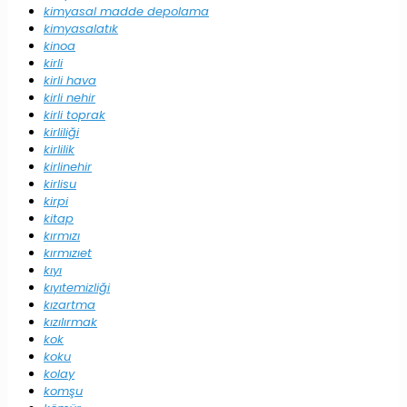
kimyasal madde depolama
kimyasalatık
kinoa
kirli
kirli hava
kirli nehir
kirli toprak
kirliliği
kirlilik
kirlinehir
kirlisu
kirpi
kitap
kırmızı
kırmızıet
kıyı
kıyıtemizliği
kızartma
kızılırmak
kok
koku
kolay
komşu