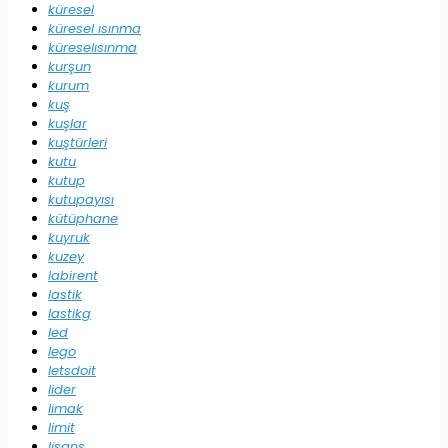
küresel
küresel ısınma
küreselısınma
kurşun
kurum
kuş
kuşlar
kuştürleri
kutu
kutup
kutupayısı
kütüphane
kuyruk
kuzey
labirent
lastik
lastikg
led
lego
letsdoit
lider
limak
limit
lisans