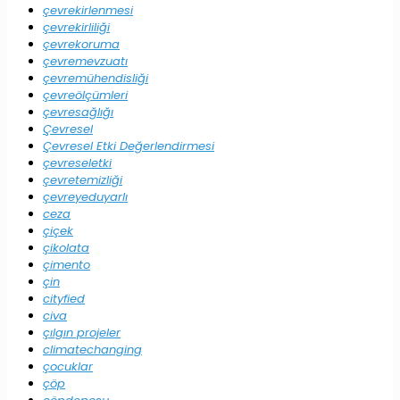
çevrekirlenmesi
çevrekirliliği
çevrekoruma
çevremevzuatı
çevremühendisliği
çevreölçümleri
çevresağlığı
Çevresel
Çevresel Etki Değerlendirmesi
çevreseletki
çevretemizliği
çevreyeduyarlı
ceza
çiçek
çikolata
çimento
çin
cityfied
civa
çılgın projeler
climatechanging
çocuklar
çöp