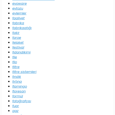
evoware
evtozu
eylemler
faaliyet
fabrika
fabrikaatığı
fakir
faroe
felaket
festival
fidandikimi
file
filo
filtre
filtre sistemleri
fındık
fırtına
flamingo
floresan
formül
fotoğrafçısı
fuar
gaz