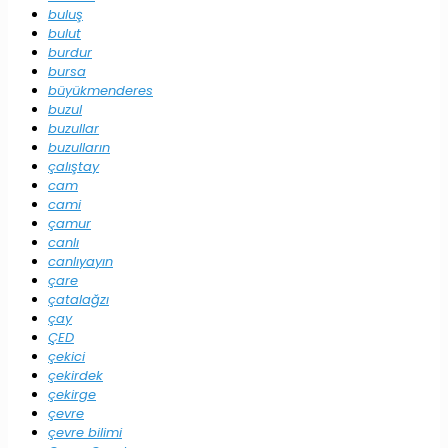
buluş
bulut
burdur
bursa
büyükmenderes
buzul
buzullar
buzulların
çalıştay
cam
cami
çamur
canlı
canlıyayın
çare
çatalağzı
çay
ÇED
çekici
çekirdek
çekirge
çevre
çevre bilimi