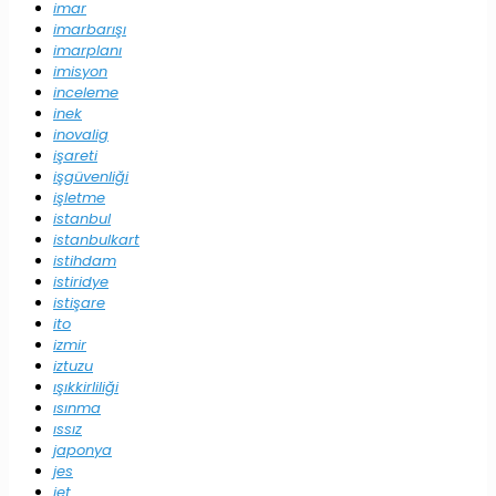
imar
imarbarışı
imarplanı
imisyon
inceleme
inek
inovalig
işareti
işgüvenliği
işletme
istanbul
istanbulkart
istihdam
istiridye
istişare
ito
izmir
iztuzu
ışıkkirliliği
ısınma
ıssız
japonya
jes
jet