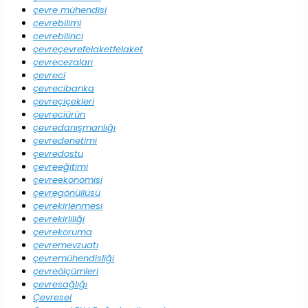
çevre mühendisi
cevrebilimi
cevrebilinci
çevreçevrefelaketfelaket
çevrecezaları
çevreci
çevrecibanka
çevreçiçekleri
çevreciürün
çevredanışmanlığı
çevredenetimi
çevredostu
çevreeğitimi
çevreekonomisi
çevregönüllüsü
çevrekirlenmesi
çevrekirliliği
çevrekoruma
çevremevzuatı
çevremühendisliği
çevreölçümleri
çevresağlığı
Çevresel