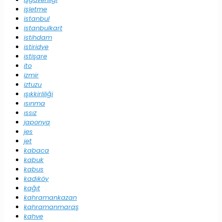
işletme
istanbul
istanbulkart
istihdam
istiridye
istişare
ito
izmir
iztuzu
ışıkkirliliği
ısınma
ıssız
japonya
jes
jet
kabaca
kabuk
kabus
kadıköy
kağıt
kahramankazan
kahramanmaraş
kahve