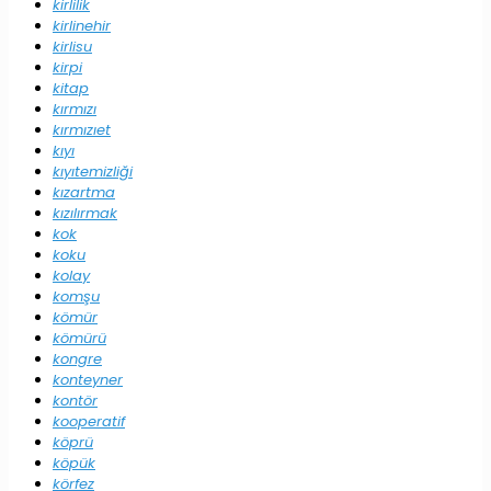
kirlilik
kirlinehir
kirlisu
kirpi
kitap
kırmızı
kırmızıet
kıyı
kıyıtemizliği
kızartma
kızılırmak
kok
koku
kolay
komşu
kömür
kömürü
kongre
konteyner
kontör
kooperatif
köprü
köpük
körfez