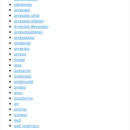
alzheimer
ambalaj
ambalaj atığı
ambalaj atıkları
Ambalaj Beyanları
ambalajatıkları
ambalajsız
ameliyat
amerika
ampul
analiz
anız
anlaşma
antartika
antibiyotik
araba
araç
araştırma
arı
arıtma
asbest
asit
asit yağmuru