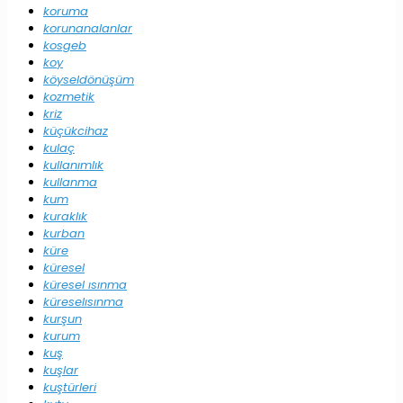
koruma
korunanalanlar
kosgeb
koy
köyseldönüşüm
kozmetik
kriz
küçükcihaz
kulaç
kullanımlık
kullanma
kum
kuraklık
kurban
küre
küresel
küresel ısınma
küreselısınma
kurşun
kurum
kuş
kuşlar
kuştürleri