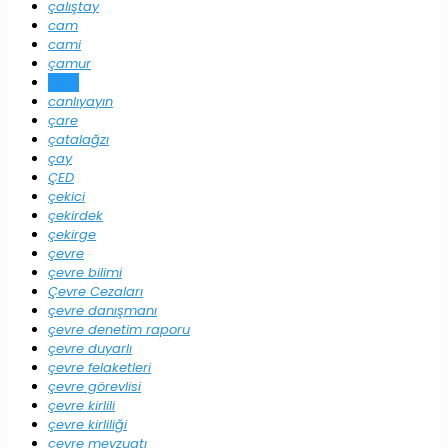
çalıştay
cam
cami
çamur
canlı
canlıyayın
çare
çatalağzı
çay
ÇED
çekici
çekirdek
çekirge
çevre
çevre bilimi
Çevre Cezaları
çevre danışmanı
çevre denetim raporu
çevre duyarlı
çevre felaketleri
çevre görevlisi
çevre kirlili
çevre kirliliği
çevre mevzuatı