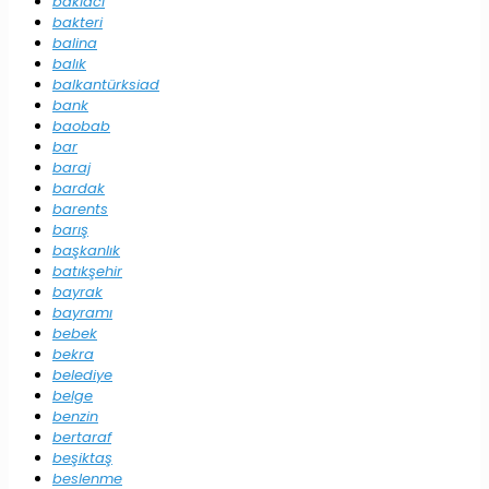
baklacı
bakteri
balina
balık
balkantürksiad
bank
baobab
bar
baraj
bardak
barents
barış
başkanlık
batıkşehir
bayrak
bayramı
bebek
bekra
belediye
belge
benzin
bertaraf
beşiktaş
beslenme