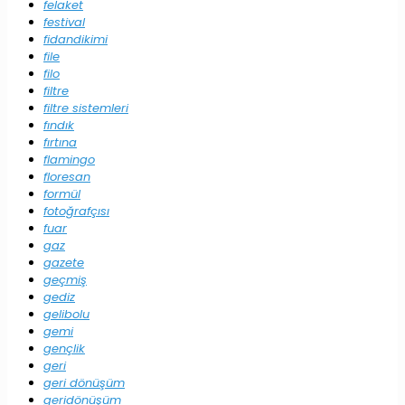
felaket
festival
fidandikimi
file
filo
filtre
filtre sistemleri
fındık
fırtına
flamingo
floresan
formül
fotoğrafçısı
fuar
gaz
gazete
geçmiş
gediz
gelibolu
gemi
gençlik
geri
geri dönüşüm
geridönüşüm