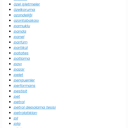
özel işletmeler
özelkoruma
ozondeliği
ozontabakası
pamuklu
panda
panel
parfüm
partikül
patates
patlama
payı
pazar
pelet
penguenler
performans
pestisit
pet
petrol
petrol depolama tesisi
petrolatıkları
pil
pilg