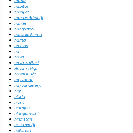
haber
habitat
hafriyat
hamamböceği
hamle
hampetrol
hardaltohumu
harita
hassas
hat
hava
hava kalitesi
Hava kirliliği
havakirliliği
hayvanat
hayvandeneyi
hep
hibrid
hibrit
hidrojen
hidrojenyakıt
hindistan
hıztümseği
hollanda