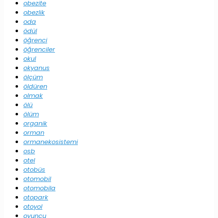
obezite
obezlik
oda
ödül
öğrenci
öğrenciler
okul
okyanus
ölçüm
öldüren
olmak
ölü
ölüm
organik
orman
ormanekosistemi
osb
otel
otobüs
otomobil
otomobila
otopark
otoyol
oyuncu