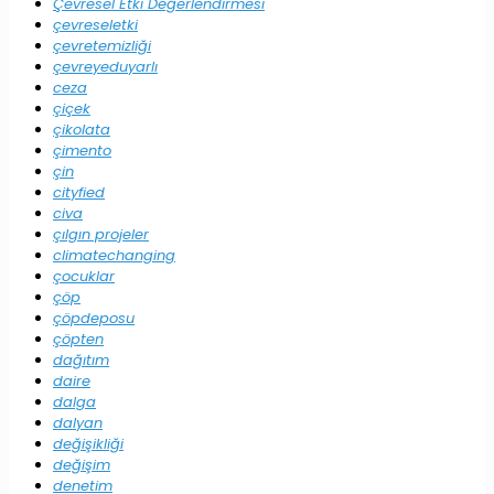
Çevresel Etki Değerlendirmesi
çevreseletki
çevretemizliği
çevreyeduyarlı
ceza
çiçek
çikolata
çimento
çin
cityfied
civa
çılgın projeler
climatechanging
çocuklar
çöp
çöpdeposu
çöpten
dağıtım
daire
dalga
dalyan
değişikliği
değişim
denetim