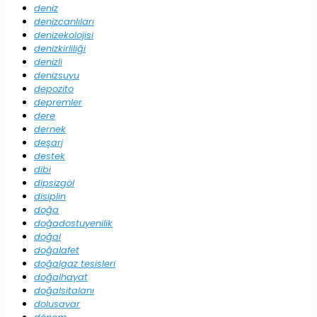
deniz
denizcanlıları
denizekolojisi
denizkirliliği
denizli
denizsuyu
depozito
depremler
dere
dernek
deşarj
destek
dibi
dipsizgöl
disiplin
doğa
doğadostuyenilik
doğal
doğalafet
doğalgaz tesisleri
doğalhayat
doğalsitalanı
dolusavar