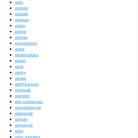
ada
adalar
adalet
adidas
ağaç
aging
ahşap
airpollution
akbil
akdenizfoku
akfen
akıllı
akımı
akrep
aktif karbon
alabalık
alanları
alg patlaması
algyetiştirme
alışkanlık
alman
almanya
altın
altın madeni