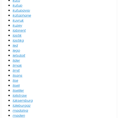
kutu
kutup
kutupayısı
kütüphane
kuyruk
kuzey
labirent
lastik
lastikg
led
lego
letsdoit
lider
limak
limit
lisans
lise
liseli
liseliler
lolistraw
lüksemburg
lüleburgaz
madalya
maden