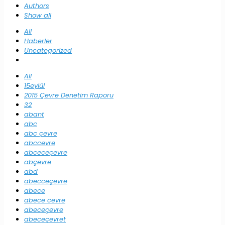
Authors
Show all
All
Haberler
Uncategorized
All
15eylül
2015 Çevre Denetim Raporu
32
abant
abc
abc çevre
abccevre
abceceçevre
abçevre
abd
abecceçevre
abece
abece cevre
abeceçevre
abeceçevret