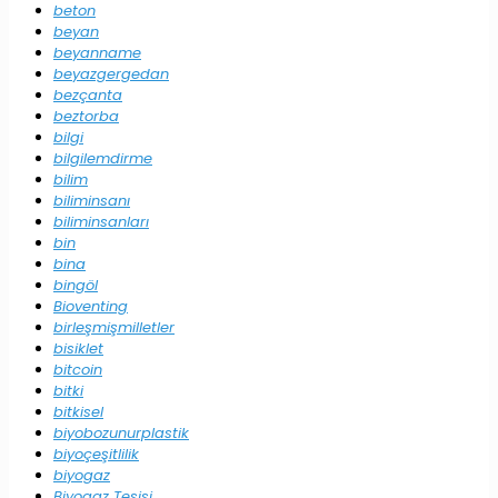
beton
beyan
beyanname
beyazgergedan
bezçanta
beztorba
bilgi
bilgilemdirme
bilim
biliminsanı
biliminsanları
bin
bina
bingöl
Bioventing
birleşmişmilletler
bisiklet
bitcoin
bitki
bitkisel
biyobozunurplastik
biyoçeşitlilik
biyogaz
Biyogaz Tesisi