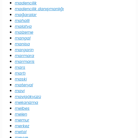
madencilik
madencilik danışmanlığı
mağaralar
mahalli
malatya
malzeme
mangal
manisa
margarin
marmara
marmaris
mars
martı
maski
materyal
mavi
mavigökyüzü
mekanizma
melbes
melen
memur
merkez
metal
meyve