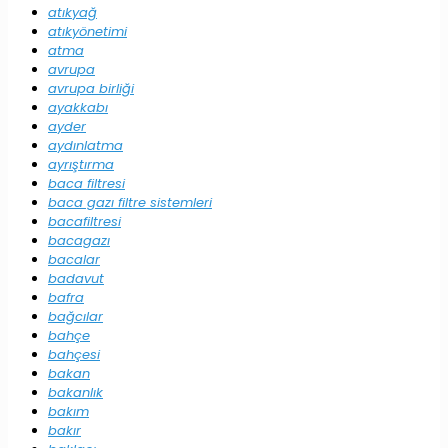
atıkyağ
atıkyönetimi
atma
avrupa
avrupa birliği
ayakkabı
ayder
aydınlatma
ayrıştırma
baca filtresi
baca gazı filtre sistemleri
bacafiltresi
bacagazı
bacalar
badavut
bafra
bağcılar
bahçe
bahçesi
bakan
bakanlık
bakım
bakır