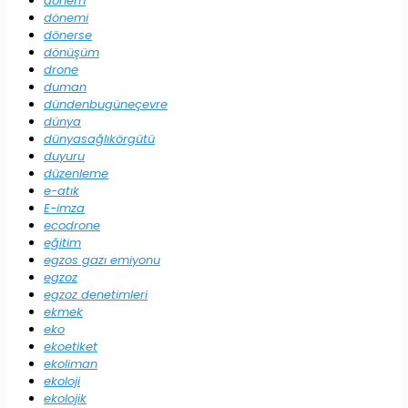
dönem
dönemi
dönerse
dönüşüm
drone
duman
dündenbugüneçevre
dünya
dünyasağlıkörgütü
duyuru
düzenleme
e-atık
E-imza
ecodrone
eğitim
egzos gazı emiyonu
egzoz
egzoz denetimleri
ekmek
eko
ekoetiket
ekoliman
ekoloji
ekolojik