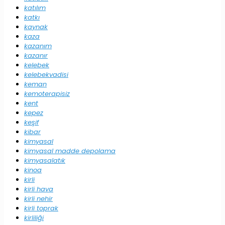
katılım
katkı
kaynak
kaza
kazanım
kazanır
kelebek
kelebekvadisi
keman
kemoterapisiz
kent
kepez
keşif
kibar
kimyasal
kimyasal madde depolama
kimyasalatık
kinoa
kirli
kirli hava
kirli nehir
kirli toprak
kirliliği