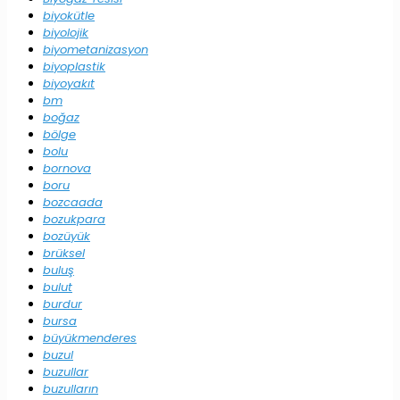
biyokütle
biyolojik
biyometanizasyon
biyoplastik
biyoyakıt
bm
boğaz
bölge
bolu
bornova
boru
bozcaada
bozukpara
bozüyük
brüksel
buluş
bulut
burdur
bursa
büyükmenderes
buzul
buzullar
buzulların