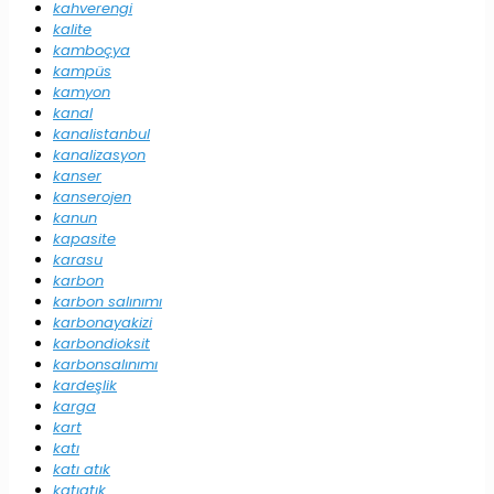
kahverengi
kalite
kamboçya
kampüs
kamyon
kanal
kanalistanbul
kanalizasyon
kanser
kanserojen
kanun
kapasite
karasu
karbon
karbon salınımı
karbonayakizi
karbondioksit
karbonsalınımı
kardeşlik
karga
kart
katı
katı atık
katıatık