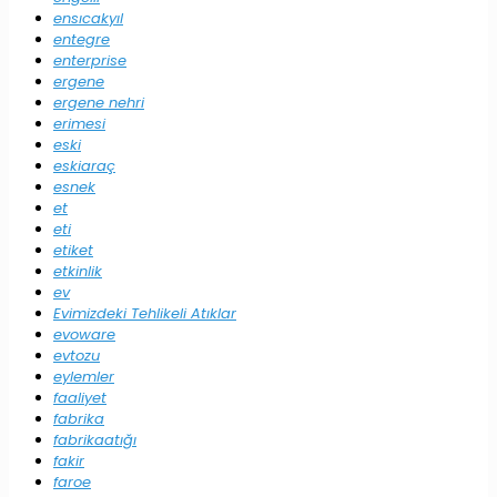
ensıcakyıl
entegre
enterprise
ergene
ergene nehri
erimesi
eski
eskiaraç
esnek
et
eti
etiket
etkinlik
ev
Evimizdeki Tehlikeli Atıklar
evoware
evtozu
eylemler
faaliyet
fabrika
fabrikaatığı
fakir
faroe