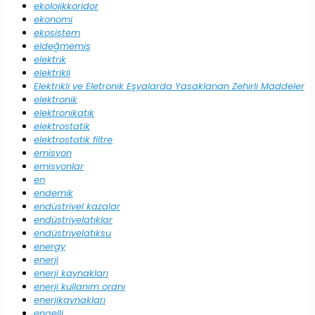
ekolojikkoridor
ekonomi
ekosistem
eldeğmemiş
elektrik
elektrikli
Elektrikli ve Eletronik Eşyalarda Yasaklanan Zehirli Maddeler
elektronik
elektronikatık
elektrostatik
elektrostatik filtre
emisyon
emisyonlar
en
endemik
endüstriyel kazalar
endüstriyelatıklar
endüstriyelatıksu
energy
enerji
enerji kaynakları
enerji kullanım oranı
enerjikaynakları
engelli