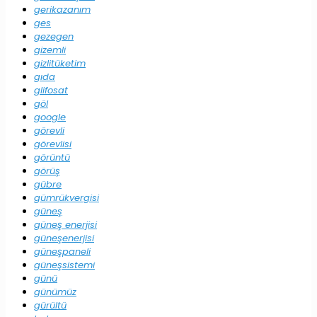
gerikazanım
ges
gezegen
gizemli
gizlitüketim
gıda
glifosat
göl
google
görevli
görevlisi
görüntü
görüş
gübre
gümrükvergisi
güneş
güneş enerjisi
güneşenerjisi
güneşpaneli
güneşsistemi
günü
günümüz
gürültü