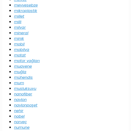
meyvesebze
mikroplastik
millet
milli
milyar
mineral
minik
mobil
mobilya
motat
motor yağları
muayene
muğla
mühendis
mum
musluksuyu
nanofiber
naylon
naylonpoşet
nehir
nobel
norveç
numune