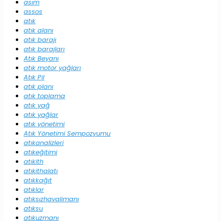
asım
assos
atık
atık alanı
atık barajı
atık barajları
Atık Beyanı
atık motor yağları
Atık Pil
atık planı
atık toplama
atık yağ
atık yağlar
atık yönetimi
Atık Yönetimi Sempozyumu
atıkanalizleri
atıkeğitimi
atıkith
atıkithalatı
atıkkağıt
atıklar
atıksızhavalimanı
atıksu
atıkuzmanı