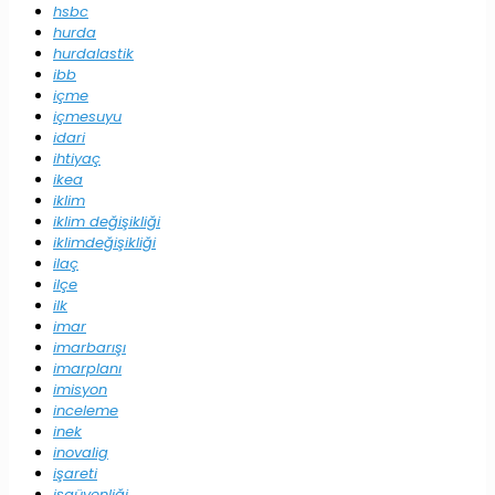
hsbc
hurda
hurdalastik
ibb
içme
içmesuyu
idari
ihtiyaç
ikea
iklim
iklim değişikliği
iklimdeğişikliği
ilaç
ilçe
ilk
imar
imarbarışı
imarplanı
imisyon
inceleme
inek
inovalig
işareti
işgüvenliği