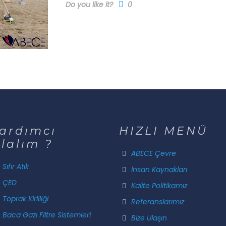
Do you like it?
0
ardımcı
HIZLI MENÜ
lalım ?
ABECE Çevre
Sıfır Atık
İnsan Kaynakları
ÇED
Kalite Politikamız
Toprak Kirliliği
Referanslarımız
Baca Gazı Filtre Sistemleri
Bize Ulaşın