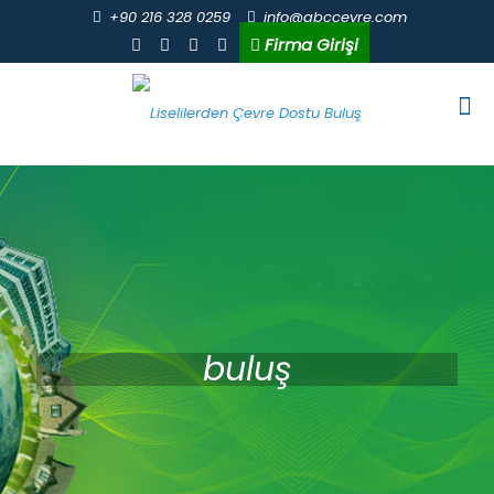
+90 216 328 0259
info@abccevre.com
Firma Girişi
buluş