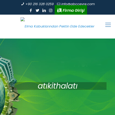
+90 216 328 0259
info@abccevre.com
Firma Girişi
atıkithalatı