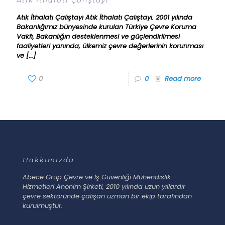
Atık İthalatı Çalıştayı
Atık İthalatı Çalıştayı Atık İthalatı Çalıştayı. 2001 yılında
Bakanlığımız bünyesinde kurulan Türkiye Çevre Koruma
Vakfı, Bakanlığın desteklenmesi ve güçlendirilmesi
faaliyetleri yanında, ülkemiz çevre değerlerinin korunması
ve
[…]
0
0
Read more
Hakkımızda
Abece Grup Çevre ve İş Güvenliği Mühendislik
Hizmetleri Anonim Şirketi, 2010 yılında uzun yıllardır
çevre sektöründe çalışan uzman bir ekip tarafından
kurulmuştur.