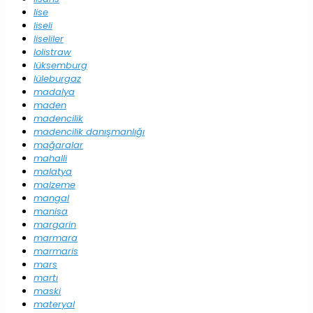
lise
liseli
liseliler
lolistraw
lüksemburg
lüleburgaz
madalya
maden
madencilik
madencilik danışmanlığı
mağaralar
mahalli
malatya
malzeme
mangal
manisa
margarin
marmara
marmaris
mars
martı
maski
materyal