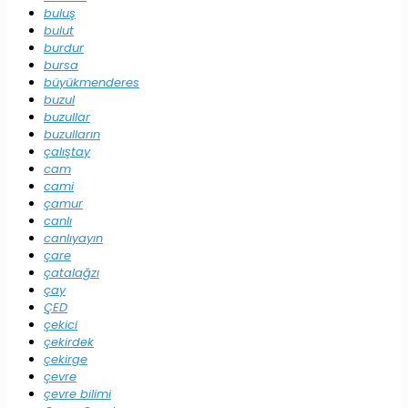
buluş
bulut
burdur
bursa
büyükmenderes
buzul
buzullar
buzulların
çalıştay
cam
cami
çamur
canlı
canlıyayın
çare
çatalağzı
çay
ÇED
çekici
çekirdek
çekirge
çevre
çevre bilimi