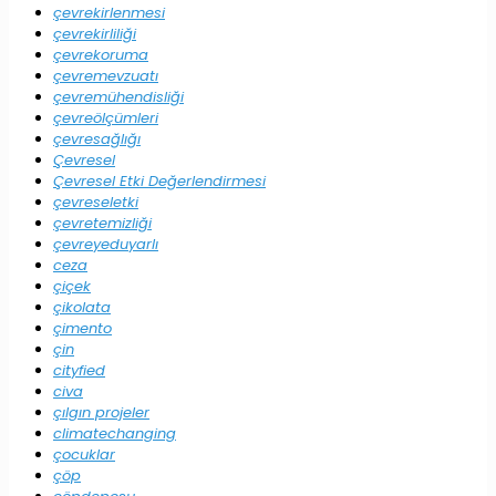
çevrekirlenmesi
çevrekirliliği
çevrekoruma
çevremevzuatı
çevremühendisliği
çevreölçümleri
çevresağlığı
Çevresel
Çevresel Etki Değerlendirmesi
çevreseletki
çevretemizliği
çevreyeduyarlı
ceza
çiçek
çikolata
çimento
çin
cityfied
civa
çılgın projeler
climatechanging
çocuklar
çöp