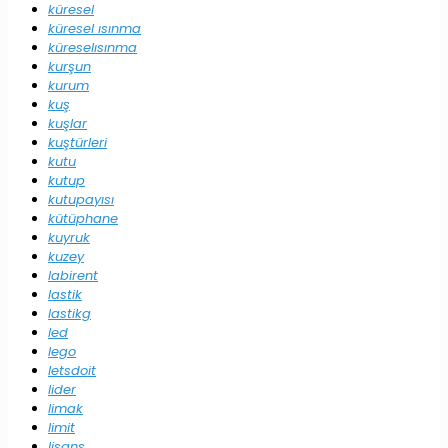
küresel
küresel ısınma
küreselısınma
kurşun
kurum
kuş
kuşlar
kuştürleri
kutu
kutup
kutupayısı
kütüphane
kuyruk
kuzey
labirent
lastik
lastikg
led
lego
letsdoit
lider
limak
limit
lisans