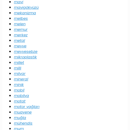
mavi
mavigökyüzü
mekanizma
melbes
melen
memur
merkez
metal
meyve
meyvesebze
mikroplastik
millet
milli
milyar
mineral
minik
mobil
mobilya
motat
motor yağları
muayene
muğla
mühendis
mum