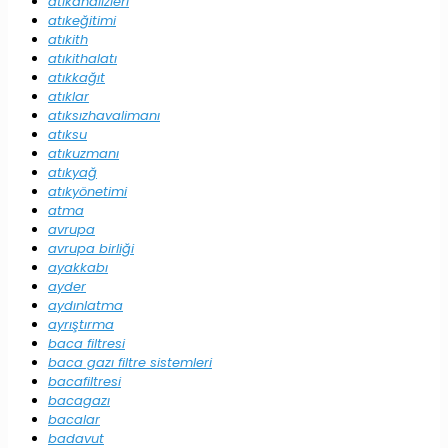
atıkanalizleri
atıkeğitimi
atıkith
atıkithalatı
atıkkağıt
atıklar
atıksızhavalimanı
atıksu
atıkuzmanı
atıkyağ
atıkyönetimi
atma
avrupa
avrupa birliği
ayakkabı
ayder
aydınlatma
ayrıştırma
baca filtresi
baca gazı filtre sistemleri
bacafiltresi
bacagazı
bacalar
badavut