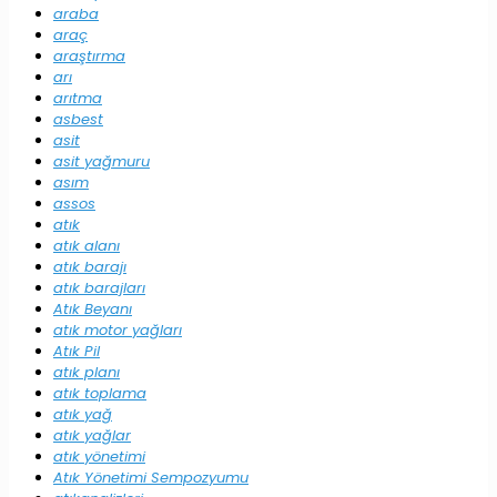
araba
araç
araştırma
arı
arıtma
asbest
asit
asit yağmuru
asım
assos
atık
atık alanı
atık barajı
atık barajları
Atık Beyanı
atık motor yağları
Atık Pil
atık planı
atık toplama
atık yağ
atık yağlar
atık yönetimi
Atık Yönetimi Sempozyumu