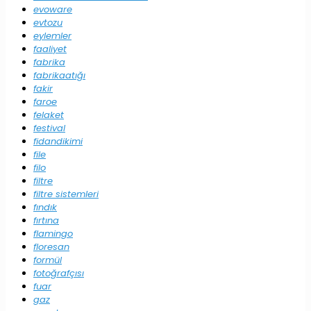
evoware
evtozu
eylemler
faaliyet
fabrika
fabrikaatığı
fakir
faroe
felaket
festival
fidandikimi
file
filo
filtre
filtre sistemleri
fındık
fırtına
flamingo
floresan
formül
fotoğrafçısı
fuar
gaz