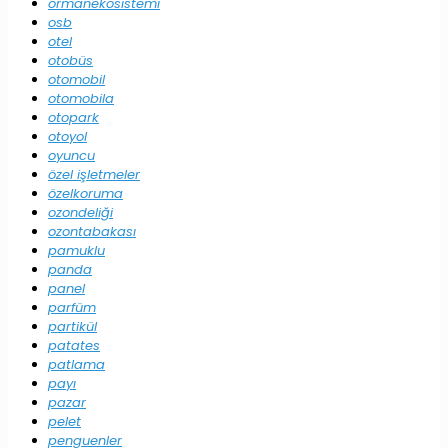
ormanekosistemi
osb
otel
otobüs
otomobil
otomobila
otopark
otoyol
oyuncu
özel işletmeler
özelkoruma
ozondeliği
ozontabakası
pamuklu
panda
panel
parfüm
partikül
patates
patlama
payı
pazar
pelet
penguenler