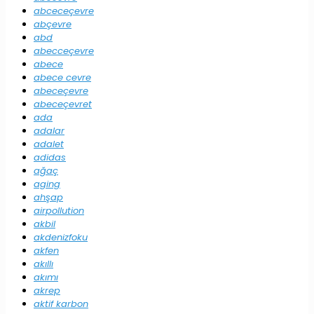
abceceçevre
abçevre
abd
abecceçevre
abece
abece cevre
abeceçevre
abeceçevret
ada
adalar
adalet
adidas
ağaç
aging
ahşap
airpollution
akbil
akdenizfoku
akfen
akıllı
akımı
akrep
aktif karbon