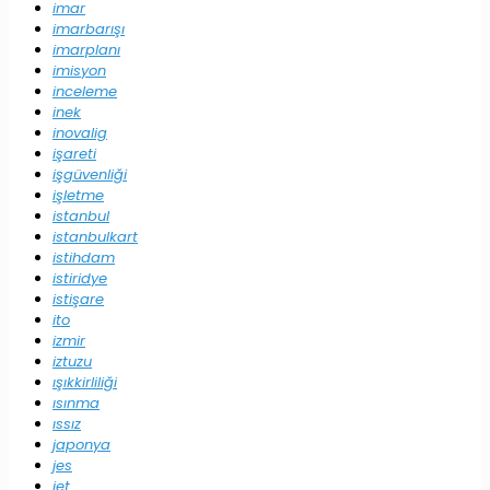
imar
imarbarışı
imarplanı
imisyon
inceleme
inek
inovalig
işareti
işgüvenliği
işletme
istanbul
istanbulkart
istihdam
istiridye
istişare
ito
izmir
iztuzu
ışıkkirliliği
ısınma
ıssız
japonya
jes
jet