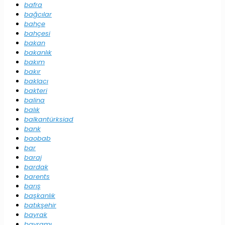
bafra
bağcılar
bahçe
bahçesi
bakan
bakanlık
bakım
bakır
baklacı
bakteri
balina
balık
balkantürksiad
bank
baobab
bar
baraj
bardak
barents
barış
başkanlık
batıkşehir
bayrak
bayramı