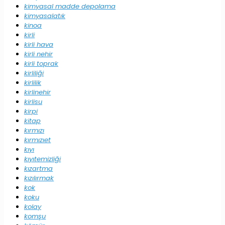
kimyasal madde depolama
kimyasalatık
kinoa
kirli
kirli hava
kirli nehir
kirli toprak
kirliliği
kirlilik
kirlinehir
kirlisu
kirpi
kitap
kırmızı
kırmızıet
kıyı
kıyıtemizliği
kızartma
kızılırmak
kok
koku
kolay
komşu