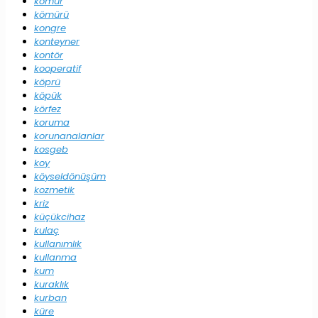
kömür
kömürü
kongre
konteyner
kontör
kooperatif
köprü
köpük
körfez
koruma
korunanalanlar
kosgeb
koy
köyseldönüşüm
kozmetik
kriz
küçükcihaz
kulaç
kullanımlık
kullanma
kum
kuraklık
kurban
küre