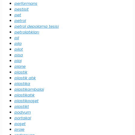
performans
pestisit
pet
petrol
petrol depolama tesisi
petrolatıkları
pil
pilg
pilot
pisa
plaj
plane
plastik
plastik atık
plastika
plastikambalaj
plastikatık
plastikpoşet
plastikt
podyum
portakal
poşet
proje