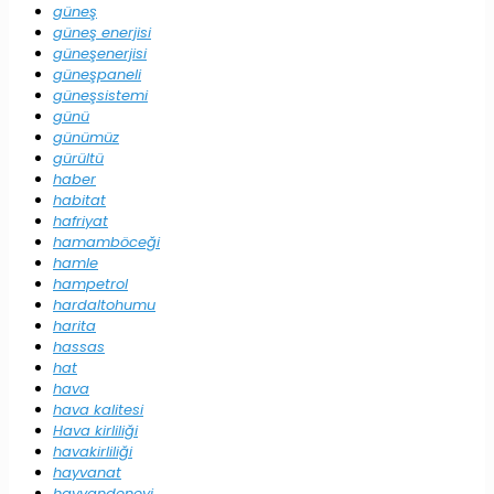
güneş
güneş enerjisi
güneşenerjisi
güneşpaneli
güneşsistemi
günü
günümüz
gürültü
haber
habitat
hafriyat
hamamböceği
hamle
hampetrol
hardaltohumu
harita
hassas
hat
hava
hava kalitesi
Hava kirliliği
havakirliliği
hayvanat
hayvandeneyi