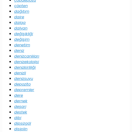
çöpdeposu
çöpten
dağıtım
daire
dalga
dalyan
değişikliği
değişim
denetim
deniz
denizcanlıları
denizekolojisi
denizkirliliği
denizli
denizsuyu
depozito
depremler
dere
dernek
deşarj
destek
dibi
dipsizgöl
disiplin