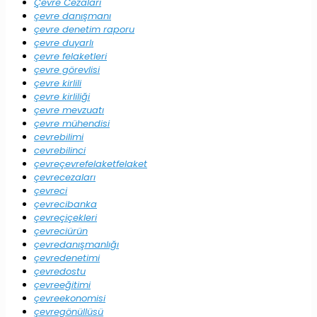
Çevre Cezaları
çevre danışmanı
çevre denetim raporu
çevre duyarlı
çevre felaketleri
çevre görevlisi
çevre kirlili
çevre kirliliği
çevre mevzuatı
çevre mühendisi
cevrebilimi
cevrebilinci
çevreçevrefelaketfelaket
çevrecezaları
çevreci
çevrecibanka
çevreçiçekleri
çevreciürün
çevredanışmanlığı
çevredenetimi
çevredostu
çevreeğitimi
çevreekonomisi
çevregönüllüsü