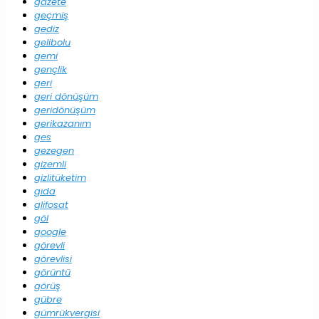
gazete
geçmiş
gediz
gelibolu
gemi
gençlik
geri
geri dönüşüm
geridönüşüm
gerikazanım
ges
gezegen
gizemli
gizlitüketim
gıda
glifosat
göl
google
görevli
görevlisi
görüntü
görüş
gübre
gümrükvergisi