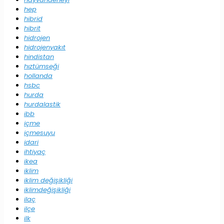
hep
hibrid
hibrit
hidrojen
hidrojenyakıt
hindistan
hıztümseği
hollanda
hsbc
hurda
hurdalastik
ibb
içme
içmesuyu
idari
ihtiyaç
ikea
iklim
iklim değişikliği
iklimdeğişikliği
ilaç
ilçe
ilk