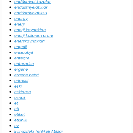
endüstriyel kazalar
endüstriyelatıklar
endüstriyelatıksu
energy
enerji
enerji kaynakları
enerji kullanım oranı
enerjikaynakları
engelli
ensıcakyıl
entegre
enterprise
ergene
ergene nehri
erimesi
eski
eskiaraç
esnek
et
eti
etiket
etkinlik
ev
Evimizdeki Tehlikeli Atıklar