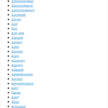
karbonayakizi
karbondioksit
karbonsalınımı
kardeşlik
karga
kart
katı
katı atık
katıatık
katılım
katkı
kaynak
kaza
kazanım
kazanır
kelebek
kelebekvadisi
keman
kemoterapisiz
kent
kepez
keşif
kibar
kimyasal