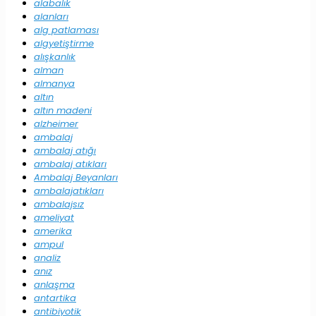
alabalık
alanları
alg patlaması
algyetiştirme
alışkanlık
alman
almanya
altın
altın madeni
alzheimer
ambalaj
ambalaj atığı
ambalaj atıkları
Ambalaj Beyanları
ambalajatıkları
ambalajsız
ameliyat
amerika
ampul
analiz
anız
anlaşma
antartika
antibiyotik