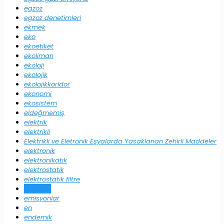
egzoz
egzoz denetimleri
ekmek
eko
ekoetiket
ekoliman
ekoloji
ekolojik
ekolojikkoridor
ekonomi
ekosistem
eldeğmemiş
elektrik
elektrikli
Elektrikli ve Eletronik Eşyalarda Yasaklanan Zehirli Maddeler
elektronik
elektronikatık
elektrostatik
elektrostatik filtre
emisyon
emisyonlar
en
endemik