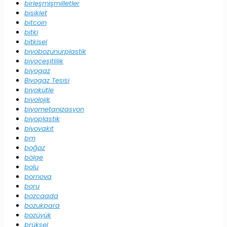
birleşmişmilletler
bisiklet
bitcoin
bitki
bitkisel
biyobozunurplastik
biyoçeşitlilik
biyogaz
Biyogaz Tesisi
biyokütle
biyolojik
biyometanizasyon
biyoplastik
biyoyakıt
bm
boğaz
bölge
bolu
bornova
boru
bozcaada
bozukpara
bozüyük
brüksel