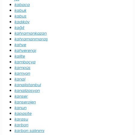
kabaca
kabuk
kabus
kadıköy
kağıt
kahramankazan
kahramanmaraş
kahve
kahverengi
kalite
kamboçya
kampüs
kamyon
kanal
kanalistanbul
kanalizasyon
kanser
kanserojen
kanun
kapasite
karasu
karbon
karbon salınımı