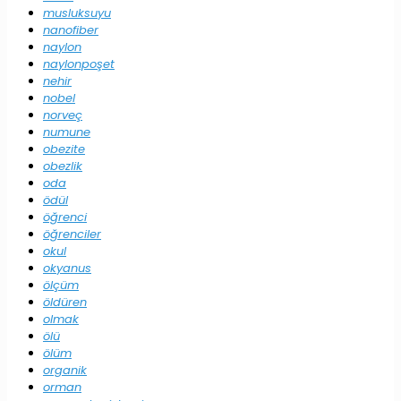
musluksuyu
nanofiber
naylon
naylonpoşet
nehir
nobel
norveç
numune
obezite
obezlik
oda
ödül
öğrenci
öğrenciler
okul
okyanus
ölçüm
öldüren
olmak
ölü
ölüm
organik
orman