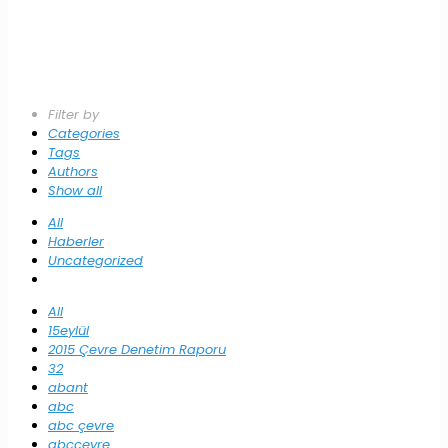
Filter by
Categories
Tags
Authors
Show all
All
Haberler
Uncategorized
All
15eylül
2015 Çevre Denetim Raporu
32
abant
abc
abc çevre
abccevre