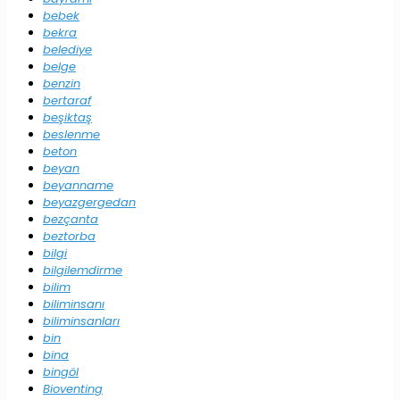
bebek
bekra
belediye
belge
benzin
bertaraf
beşiktaş
beslenme
beton
beyan
beyanname
beyazgergedan
bezçanta
beztorba
bilgi
bilgilemdirme
bilim
biliminsanı
biliminsanları
bin
bina
bingöl
Bioventing