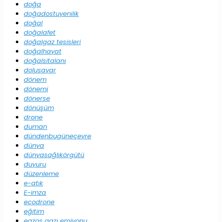
doğa
doğadostuyenilik
doğal
doğalafet
doğalgaz tesisleri
doğalhayat
doğalsitalanı
dolusavar
dönem
dönemi
dönerse
dönüşüm
drone
duman
dündenbugüneçevre
dünya
dünyasağlıkörgütü
duyuru
düzenleme
e-atık
E-imza
ecodrone
eğitim
egzos gazı emiyonu