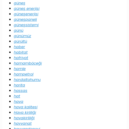
güneş
güneş enerjisi
güneşenerjisi
güneşpaneli
güneşsistemi
günü
günümüz
gürültü
haber
habitat
hafriyat
hamamböceği
hamle
hampetrol
hardaltohumu
harita
hassas
hat
hava
hava kalitesi
Hava kirliliği
havakirliliği
hayvanat
hayvandeneyi