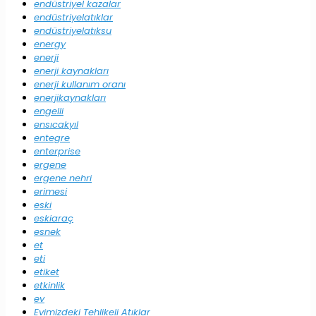
endüstriyel kazalar
endüstriyelatıklar
endüstriyelatıksu
energy
enerji
enerji kaynakları
enerji kullanım oranı
enerjikaynakları
engelli
ensıcakyıl
entegre
enterprise
ergene
ergene nehri
erimesi
eski
eskiaraç
esnek
et
eti
etiket
etkinlik
ev
Evimizdeki Tehlikeli Atıklar