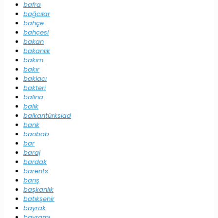
bafra
bağcılar
bahçe
bahçesi
bakan
bakanlık
bakım
bakır
baklacı
bakteri
balina
balık
balkantürksiad
bank
baobab
bar
baraj
bardak
barents
barış
başkanlık
batıkşehir
bayrak
bayramı