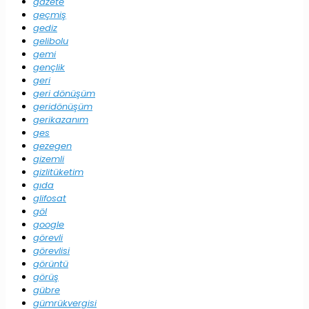
gazete
geçmiş
gediz
gelibolu
gemi
gençlik
geri
geri dönüşüm
geridönüşüm
gerikazanım
ges
gezegen
gizemli
gizlitüketim
gıda
glifosat
göl
google
görevli
görevlisi
görüntü
görüş
gübre
gümrükvergisi