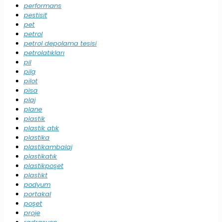
performans
pestisit
pet
petrol
petrol depolama tesisi
petrolatıkları
pil
pilg
pilot
pisa
plaj
plane
plastik
plastik atık
plastika
plastikambalaj
plastikatık
plastikpoşet
plastikt
podyum
portakal
poşet
proje