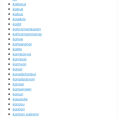
kabaca
kabuk
kabus
kadıköy
kağıt
kahramankazan
kahramanmaraş
kahve
kahverengi
kalite
kamboçya
kampüs
kamyon
kanal
kanalistanbul
kanalizasyon
kanser
kanserojen
kanun
kapasite
karasu
karbon
karbon salınımı