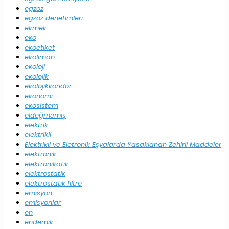
egzoz
egzoz denetimleri
ekmek
eko
ekoetiket
ekoliman
ekoloji
ekolojik
ekolojikkoridor
ekonomi
ekosistem
eldeğmemiş
elektrik
elektrikli
Elektrikli ve Eletronik Eşyalarda Yasaklanan Zehirli Maddeler
elektronik
elektronikatık
elektrostatik
elektrostatik filtre
emisyon
emisyonlar
en
endemik