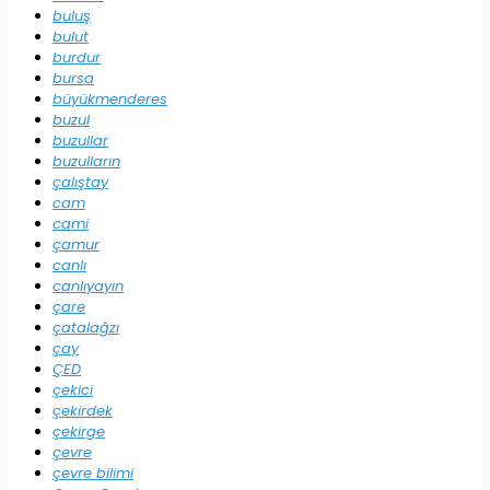
buluş
bulut
burdur
bursa
büyükmenderes
buzul
buzullar
buzulların
çalıştay
cam
cami
çamur
canlı
canlıyayın
çare
çatalağzı
çay
ÇED
çekici
çekirdek
çekirge
çevre
çevre bilimi