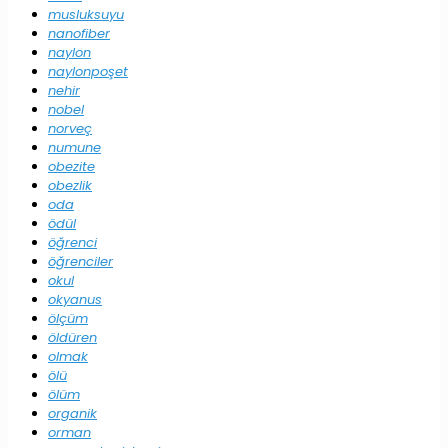
musluksuyu
nanofiber
naylon
naylonpoşet
nehir
nobel
norveç
numune
obezite
obezlik
oda
ödül
öğrenci
öğrenciler
okul
okyanus
ölçüm
öldüren
olmak
ölü
ölüm
organik
orman