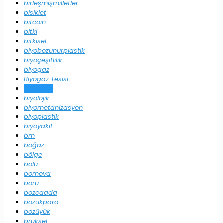
birleşmişmilletler
bisiklet
bitcoin
bitki
bitkisel
biyobozunurplastik
biyoçeşitlilik
biyogaz
Biyogaz Tesisi
biyokütle
biyolojik
biyometanizasyon
biyoplastik
biyoyakıt
bm
boğaz
bölge
bolu
bornova
boru
bozcaada
bozukpara
bozüyük
brüksel