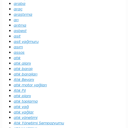
araba
araç
araştırma
arı
arıtma
asbest
asit
asit yağmuru
asım
assos
atık
atık alanı
atık barajı
atık barajları
Atık Beyanı
atık motor yağları
Atık Pil
atık planı
atık toplama
atık yağ
atık yağlar
atık yönetimi
Atık Yönetimi Sempozyumu