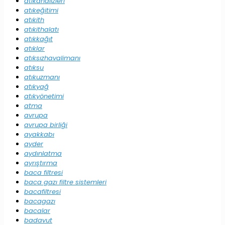
atıkanalizleri
atıkeğitimi
atıkith
atıkithalatı
atıkkağıt
atıklar
atıksızhavalimanı
atıksu
atıkuzmanı
atıkyağ
atıkyönetimi
atma
avrupa
avrupa birliği
ayakkabı
ayder
aydınlatma
ayrıştırma
baca filtresi
baca gazı filtre sistemleri
bacafiltresi
bacagazı
bacalar
badavut