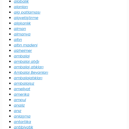
alabalık
alanları
alg patlaması
algyetiştirme
alışkanlık
alman
almanya
altın
altın madeni
alzheimer
ambalaj
ambalaj atığı
ambalaj atıkları
Ambalaj Beyanları
ambalajatıkları
ambalajsız
ameliyat
amerika
ampul
analiz
anız
anlaşma
antartika
antibiyotik