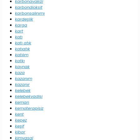
karbonayakizi
karbondioksit
karbonsalınımı
kardeşlik
karga
kart
katı
katı atık
katıatık
katılım
katkı
kaynak
kaza
kazanım
kazanır
kelebek
kelebekvadisi
keman
kemoterapisiz
kent
kepez
keşif
kibar
kimyasal