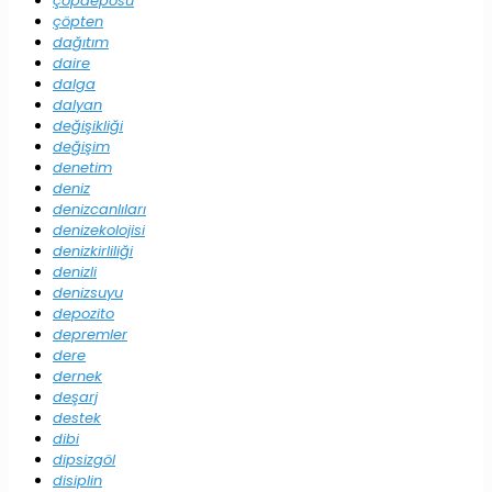
çöpdeposu
çöpten
dağıtım
daire
dalga
dalyan
değişikliği
değişim
denetim
deniz
denizcanlıları
denizekolojisi
denizkirliliği
denizli
denizsuyu
depozito
depremler
dere
dernek
deşarj
destek
dibi
dipsizgöl
disiplin