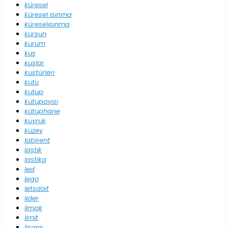
küresel
küresel ısınma
küreselısınma
kurşun
kurum
kuş
kuşlar
kuştürleri
kutu
kutup
kutupayısı
kütüphane
kuyruk
kuzey
labirent
lastik
lastikg
led
lego
letsdoit
lider
limak
limit
lisans