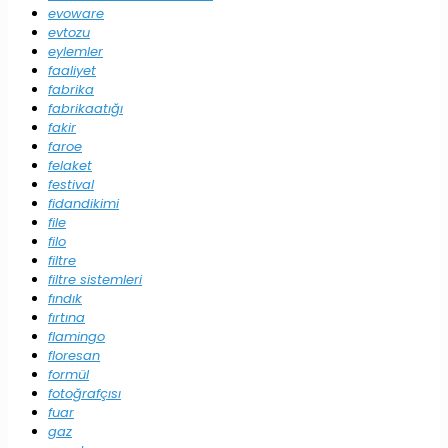
evoware
evtozu
eylemler
faaliyet
fabrika
fabrikaatığı
fakir
faroe
felaket
festival
fidandikimi
file
filo
filtre
filtre sistemleri
fındık
fırtına
flamingo
floresan
formül
fotoğrafçısı
fuar
gaz