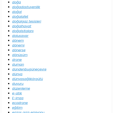
doğa
doğadostuyenilik
doğal
doğalafet
doğalgaz tesisleri
doğalhayat
doğalsitalanı
dolusavar
dönem
dönemi
dönerse
dönüşüm
drone
duman
dündenbugüneçevre
dünya
dünyasağlıkörgütü
duyuru
düzenleme
e-atık
E-imza
ecodrone
eğitim
egzos gazı emiyonu