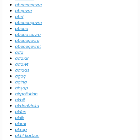
abceceçevre
abçevre
abd
abecceçevre
abece
abece cevre
abeceçevre
abeceçevret
ada
adalar
adalet
adidas
ağaç
aging
ahşap
airpollution
akbil
akdenizfoku
akfen
akıllı
akımı
akrep
aktif karbon