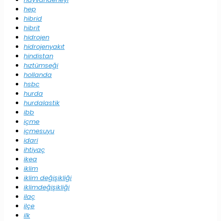
hep
hibrid
hibrit
hidrojen
hidrojenyakıt
hindistan
hıztümseği
hollanda
hsbc
hurda
hurdalastik
ibb
içme
içmesuyu
idari
ihtiyaç
ikea
iklim
iklim değişikliği
iklimdeğişikliği
ilaç
ilçe
ilk