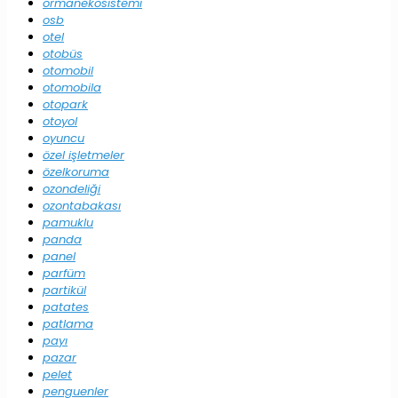
ormanekosistemi
osb
otel
otobüs
otomobil
otomobila
otopark
otoyol
oyuncu
özel işletmeler
özelkoruma
ozondeliği
ozontabakası
pamuklu
panda
panel
parfüm
partikül
patates
patlama
payı
pazar
pelet
penguenler