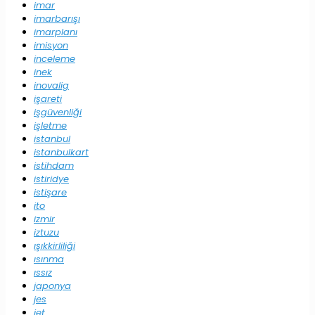
imar
imarbarışı
imarplanı
imisyon
inceleme
inek
inovalig
işareti
işgüvenliği
işletme
istanbul
istanbulkart
istihdam
istiridye
istişare
ito
izmir
iztuzu
ışıkkirliliği
ısınma
ıssız
japonya
jes
jet