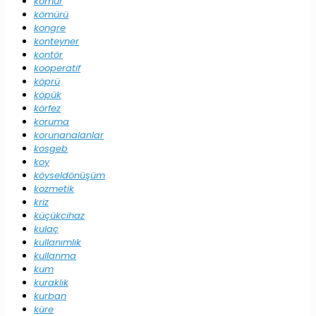
kömür
kömürü
kongre
konteyner
kontör
kooperatif
köprü
köpük
körfez
koruma
korunanalanlar
kosgeb
koy
köyseldönüşüm
kozmetik
kriz
küçükcihaz
kulaç
kullanımlık
kullanma
kum
kuraklık
kurban
küre