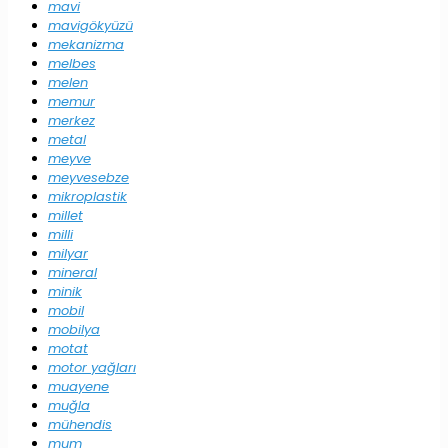
mavi
mavigökyüzü
mekanizma
melbes
melen
memur
merkez
metal
meyve
meyvesebze
mikroplastik
millet
milli
milyar
mineral
minik
mobil
mobilya
motat
motor yağları
muayene
muğla
mühendis
mum