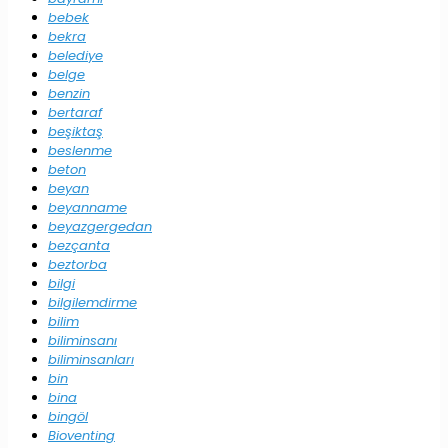
bebek
bekra
belediye
belge
benzin
bertaraf
beşiktaş
beslenme
beton
beyan
beyanname
beyazgergedan
bezçanta
beztorba
bilgi
bilgilemdirme
bilim
biliminsanı
biliminsanları
bin
bina
bingöl
Bioventing