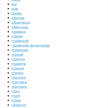
lise
liseli
liseliler
lolistraw
lüksemburg
lüleburgaz
madalya
maden
madencilik
madencilik danışmanlığı
mağaralar
mahalli
malatya
malzeme
mangal
manisa
margarin
marmara
marmaris
mars
martı
maski
materyal