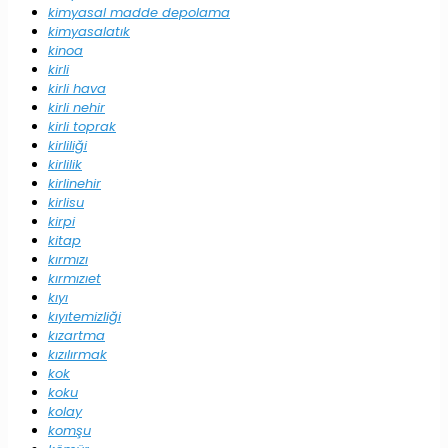
kimyasal madde depolama
kimyasalatık
kinoa
kirli
kirli hava
kirli nehir
kirli toprak
kirliliği
kirlilik
kirlinehir
kirlisu
kirpi
kitap
kırmızı
kırmızıet
kıyı
kıyıtemizliği
kızartma
kızılırmak
kok
koku
kolay
komşu