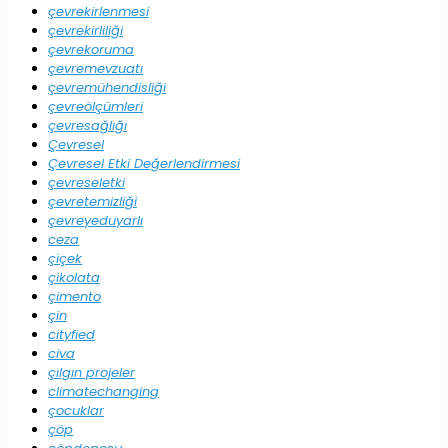
çevrekirlenmesi
çevrekirliliği
çevrekoruma
çevremevzuatı
çevremühendisliği
çevreölçümleri
çevresağlığı
Çevresel
Çevresel Etki Değerlendirmesi
çevreseletki
çevretemizliği
çevreyeduyarlı
ceza
çiçek
çikolata
çimento
çin
cityfied
civa
çılgın projeler
climatechanging
çocuklar
çöp