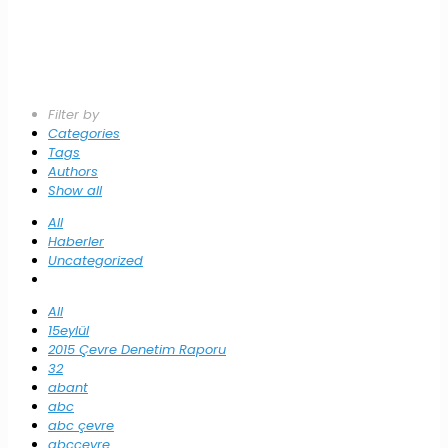
Filter by
Categories
Tags
Authors
Show all
All
Haberler
Uncategorized
All
15eylül
2015 Çevre Denetim Raporu
32
abant
abc
abc çevre
abccevre