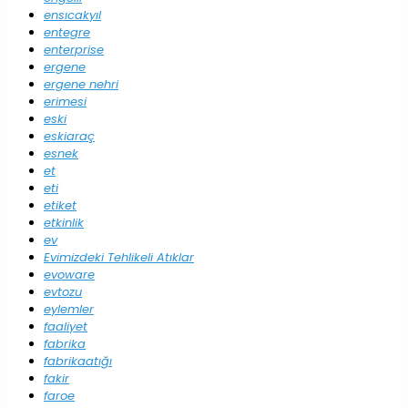
ensıcakyıl
entegre
enterprise
ergene
ergene nehri
erimesi
eski
eskiaraç
esnek
et
eti
etiket
etkinlik
ev
Evimizdeki Tehlikeli Atıklar
evoware
evtozu
eylemler
faaliyet
fabrika
fabrikaatığı
fakir
faroe