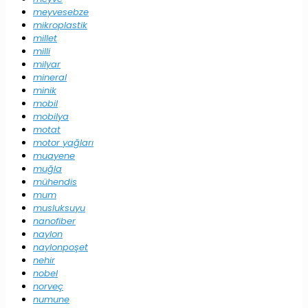
meyvesebze
mikroplastik
millet
milli
milyar
mineral
minik
mobil
mobilya
motat
motor yağları
muayene
muğla
mühendis
mum
musluksuyu
nanofiber
naylon
naylonpoşet
nehir
nobel
norveç
numune