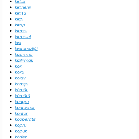
kirlilik
kirlinehir
kirlisu
kirpi
kitap
kırmızı
kırmızıet
kıyı
kıyıtemizliği
kızartma
kızılırmak
kok
koku
kolay
komşu
kömür
kömürü
kongre
konteyner
kontör
kooperatif
köprü
köpük
körfez