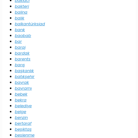
baklacı
bakteri
balina
balık
balkantürksiad
bank
baobab
bar
baraj
bardak
barents
barış
başkanlık
batıkşehir
bayrak
bayramı
bebek
bekra
belediye
belge
benzin
bertaraf
beşiktaş
beslenme