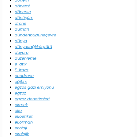
dönem
dönemi
dönerse
dönüşüm
drone
duman
dündenbugüneçevre
dünya
dünyasağlıkörgütü
duyuru
düzenleme
e-atık
E-imza
ecodrone
eğitim
egzos gazı emiyonu
egzoz
egzoz denetimleri
ekmek
eko
ekoetiket
ekoliman
ekoloji
ekolojik