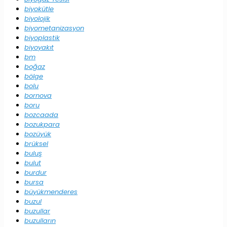
biyokütle
biyolojik
biyometanizasyon
biyoplastik
biyoyakıt
bm
boğaz
bölge
bolu
bornova
boru
bozcaada
bozukpara
bozüyük
brüksel
buluş
bulut
burdur
bursa
büyükmenderes
buzul
buzullar
buzulların