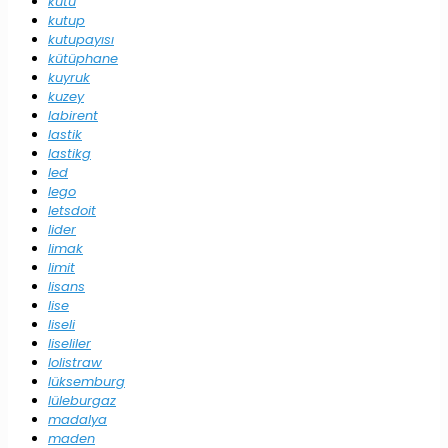
kutu
kutup
kutupayısı
kütüphane
kuyruk
kuzey
labirent
lastik
lastikg
led
lego
letsdoit
lider
limak
limit
lisans
lise
liseli
liseliler
lolistraw
lüksemburg
lüleburgaz
madalya
maden