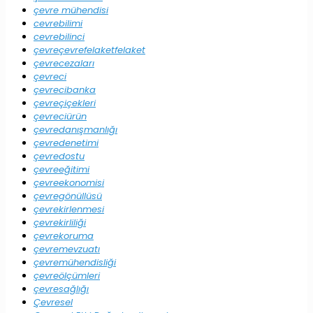
çevre mühendisi
cevrebilimi
cevrebilinci
çevreçevrefelaketfelaket
çevrecezaları
çevreci
çevrecibanka
çevreçiçekleri
çevreciürün
çevredanışmanlığı
çevredenetimi
çevredostu
çevreeğitimi
çevreekonomisi
çevregönüllüsü
çevrekirlenmesi
çevrekirliliği
çevrekoruma
çevremevzuatı
çevremühendisliği
çevreölçümleri
çevresağlığı
Çevresel