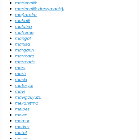
madencilik
madencilik danışmanlığı
mağaralar
mahalli
malatya
malzeme
mangal
manisa
margarin
marmara
marmaris
mars
martı
maski
materyal
mavi
mavigökyüzü
mekanizma
melbes
melen
memur
merkez
metal
meyve