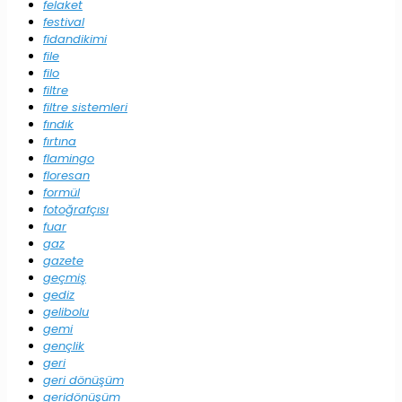
felaket
festival
fidandikimi
file
filo
filtre
filtre sistemleri
fındık
fırtına
flamingo
floresan
formül
fotoğrafçısı
fuar
gaz
gazete
geçmiş
gediz
gelibolu
gemi
gençlik
geri
geri dönüşüm
geridönüşüm