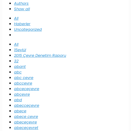
Authors
Show all
All
Haberler
Uncategorized
All
15eylül
2015 Çevre Denetim Raporu
32
abant
abc
abc çevre
abccevre
abceceçevre
abçevre
abd
abecceçevre
abece
abece cevre
abeceçevre
abeceçevret