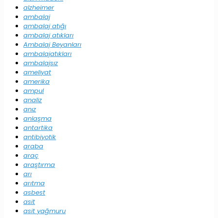
alzheimer
ambalaj
ambalaj atığı
ambalaj atıkları
Ambalaj Beyanları
ambalajatıkları
ambalajsız
ameliyat
amerika
ampul
analiz
anız
anlaşma
antartika
antibiyotik
araba
araç
araştırma
arı
arıtma
asbest
asit
asit yağmuru