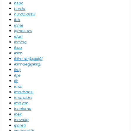
hsbc
hurda
hurdalastik
ibb
içme
içmesuyu
idari
ihtiyaç
ikea
iklim
iklim değişikliği
iklimdeğişikliği
ilaç
ilçe
ilk
imar
imarbarışı
imarplanı
imisyon
inceleme
inek
inovalig
işareti
işgüvenliği