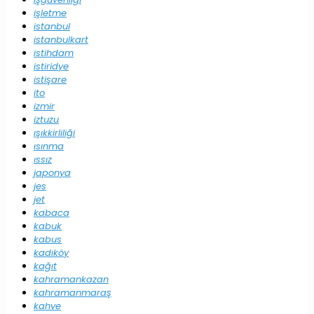
işletme
istanbul
istanbulkart
istihdam
istiridye
istişare
ito
izmir
iztuzu
ışıkkirliliği
ısınma
ıssız
japonya
jes
jet
kabaca
kabuk
kabus
kadıköy
kağıt
kahramankazan
kahramanmaraş
kahve