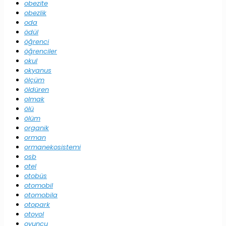
obezite
obezlik
oda
ödül
öğrenci
öğrenciler
okul
okyanus
ölçüm
öldüren
olmak
ölü
ölüm
organik
orman
ormanekosistemi
osb
otel
otobüs
otomobil
otomobila
otopark
otoyol
oyuncu