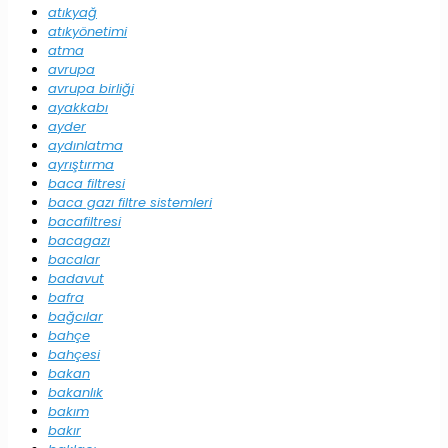
atıkyağ
atıkyönetimi
atma
avrupa
avrupa birliği
ayakkabı
ayder
aydınlatma
ayrıştırma
baca filtresi
baca gazı filtre sistemleri
bacafiltresi
bacagazı
bacalar
badavut
bafra
bağcılar
bahçe
bahçesi
bakan
bakanlık
bakım
bakır