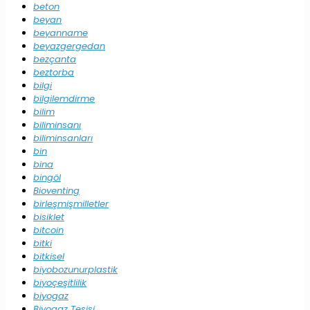
beton
beyan
beyanname
beyazgergedan
bezçanta
beztorba
bilgi
bilgilemdirme
bilim
biliminsanı
biliminsanları
bin
bina
bingöl
Bioventing
birleşmişmilletler
bisiklet
bitcoin
bitki
bitkisel
biyobozunurplastik
biyoçeşitlilik
biyogaz
Biyogaz Tesisi