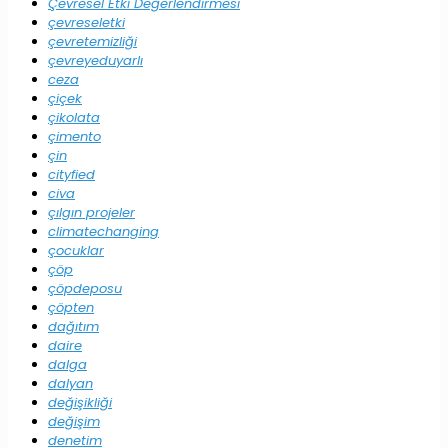
Çevresel Etki Değerlendirmesi
çevreseletki
çevretemizliği
çevreyeduyarlı
ceza
çiçek
çikolata
çimento
çin
cityfied
civa
çılgın projeler
climatechanging
çocuklar
çöp
çöpdeposu
çöpten
dağıtım
daire
dalga
dalyan
değişikliği
değişim
denetim