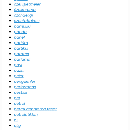
özel işletmeler
özelkoruma
ozondeliği
ozontabakası
pamuklu
panda
panel
parfüm
partikül
patates
patlama
payı
pazar
pelet
penguenler
performans
pestisit
pet
petrol
petrol depolama tesisi
petrolatıkları
pil
pilg