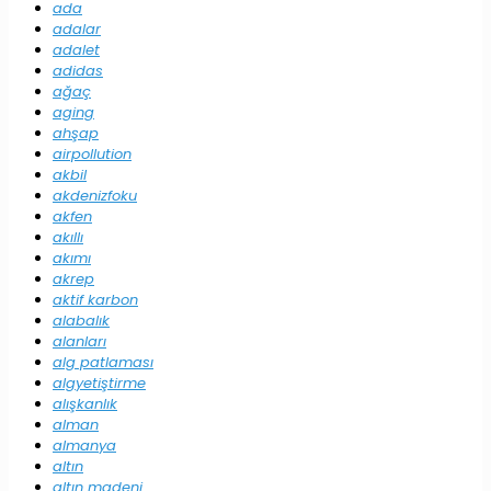
ada
adalar
adalet
adidas
ağaç
aging
ahşap
airpollution
akbil
akdenizfoku
akfen
akıllı
akımı
akrep
aktif karbon
alabalık
alanları
alg patlaması
algyetiştirme
alışkanlık
alman
almanya
altın
altın madeni