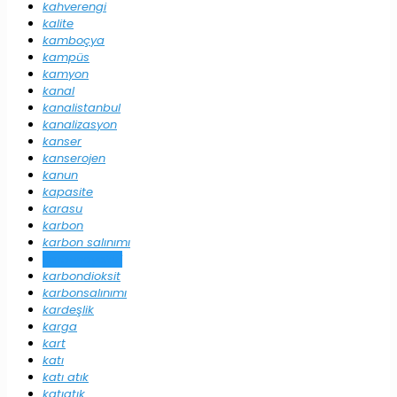
kahverengi
kalite
kamboçya
kampüs
kamyon
kanal
kanalistanbul
kanalizasyon
kanser
kanserojen
kanun
kapasite
karasu
karbon
karbon salınımı
karbonayakizi
karbondioksit
karbonsalınımı
kardeşlik
karga
kart
katı
katı atık
katıatık