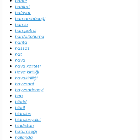
haber
habitat
hafriyat
hamamböceği
hamle
hampetrol
hardaltohumu
harita
hassas
hat
hava
hava kalitesi
Hava kirliliği
havakirliliği
hayvanat
hayvandeneyi
hep
hibrid
hibrit
hidrojen
hidrojenyakıt
hindistan
hıztümseği
hollanda