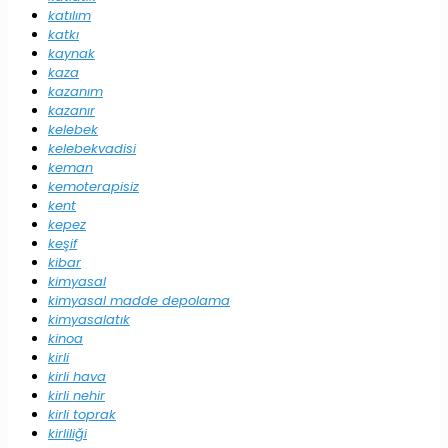
katılım
katkı
kaynak
kaza
kazanım
kazanır
kelebek
kelebekvadisi
keman
kemoterapisiz
kent
kepez
keşif
kibar
kimyasal
kimyasal madde depolama
kimyasalatık
kinoa
kirli
kirli hava
kirli nehir
kirli toprak
kirliliği