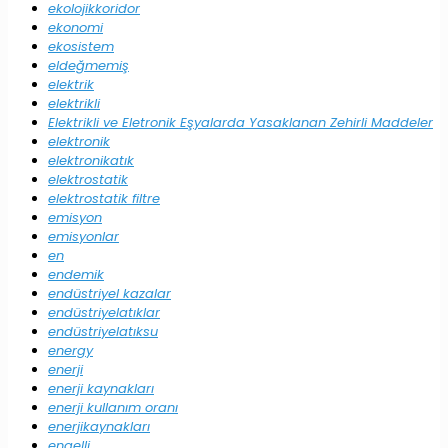
ekolojikkoridor
ekonomi
ekosistem
eldeğmemiş
elektrik
elektrikli
Elektrikli ve Eletronik Eşyalarda Yasaklanan Zehirli Maddeler
elektronik
elektronikatık
elektrostatik
elektrostatik filtre
emisyon
emisyonlar
en
endemik
endüstriyel kazalar
endüstriyelatıklar
endüstriyelatıksu
energy
enerji
enerji kaynakları
enerji kullanım oranı
enerjikaynakları
engelli