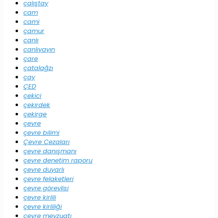
çalıştay
cam
cami
çamur
canlı
canlıyayın
çare
çatalağzı
çay
ÇED
çekici
çekirdek
çekirge
çevre
çevre bilimi
Çevre Cezaları
çevre danışmanı
çevre denetim raporu
çevre duyarlı
çevre felaketleri
çevre görevlisi
çevre kirlili
çevre kirliliği
çevre mevzuatı