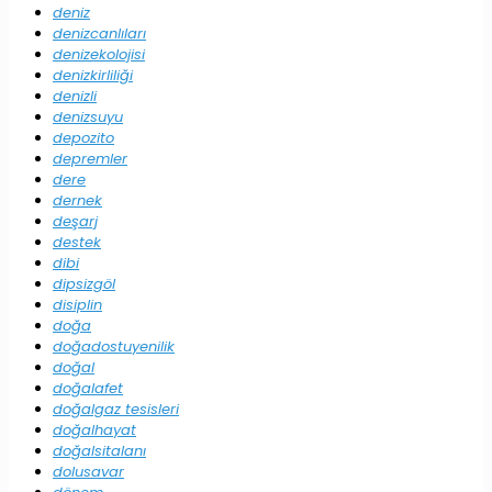
deniz
denizcanlıları
denizekolojisi
denizkirliliği
denizli
denizsuyu
depozito
depremler
dere
dernek
deşarj
destek
dibi
dipsizgöl
disiplin
doğa
doğadostuyenilik
doğal
doğalafet
doğalgaz tesisleri
doğalhayat
doğalsitalanı
dolusavar