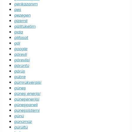
gerikazanım
ges
gezegen
gizemli
gizlitüketim
gıda
glifosat
göl
google
görevli
görevlisi
görüntü
görüş
gübre
gümrükvergisi
güneş
güneş enerjisi
güneşenerjisi
güneşpaneli
güneşsistemi
günü
günümüz
gürültü