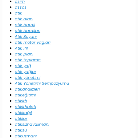
asım
assos
atık
atık alanı
atık barajı
atık barajları
Atık Beyanı
atık motor yağları
Atık Pil
atık planı
atık toplama
atık yağ
atık yağlar
atık yönetimi
Atık Yönetimi Sempozyumu
atıkanalizleri
atıkeğitimi
atıkith
atıkithalatı
atıkkağıt
atıklar
atıksızhavalimanı
atıksu
atıkuzmanı