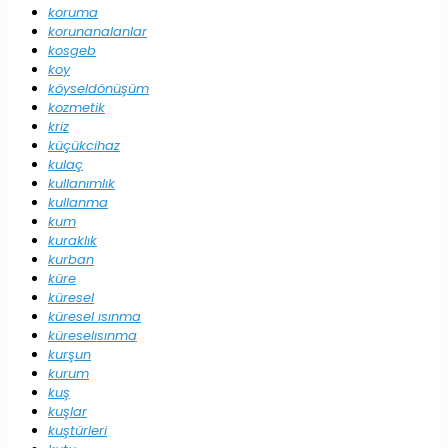
koruma
korunanalanlar
kosgeb
koy
köyseldönüşüm
kozmetik
kriz
küçükcihaz
kulaç
kullanımlık
kullanma
kum
kuraklık
kurban
küre
küresel
küresel ısınma
küreselısınma
kurşun
kurum
kuş
kuşlar
kuştürleri