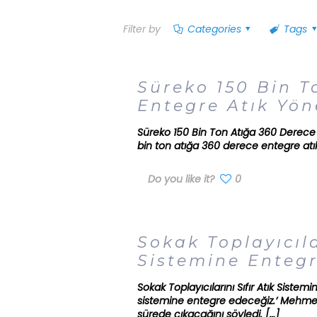
Filter by
Categories
Tags
Süreko 150 Bin T
Entegre Atık Yön
Süreko 150 Bin Ton Atığa 360 Derece
bin ton atığa 360 derece entegre at
Do you like it?
0
Sokak Toplayıcıla
Sistemine Enteg
Sokak Toplayıcılarını Sıfır Atık Sistemi
sistemine entegre edeceğiz.’ Mehmet E
sürede çıkacağını söyledi.
[…]