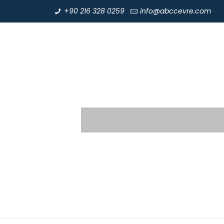
+90 216 328 0259
info@abccevre.com