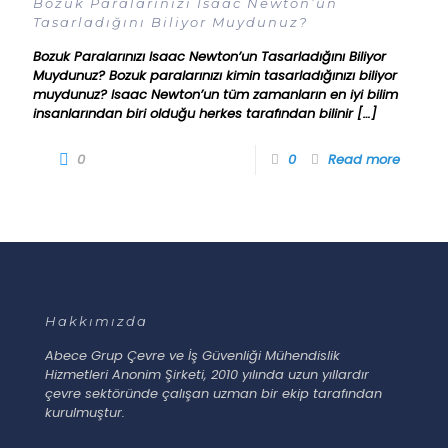
Bozuk Paralarınızı Isaac Newton’un
Tasarladığını Biliyor Muydunuz?
Bozuk Paralarınızı Isaac Newton’un Tasarladığını Biliyor
Muydunuz? Bozuk paralarınızı kimin tasarladığınızı biliyor
muydunuz? Isaac Newton’un tüm zamanların en iyi bilim
insanlarından biri olduğu herkes tarafından bilinir
[…]
0
0
Read more
Hakkımızda
Abece Grup Çevre ve İş Güvenliği Mühendislik
Hizmetleri Anonim Şirketi, 2010 yılında uzun yıllardır
çevre sektöründe çalışan uzman bir ekip tarafından
kurulmuştur.