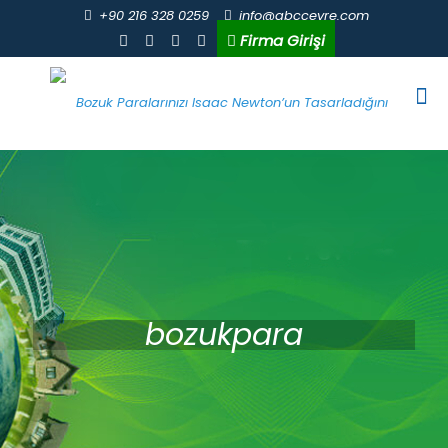
+90 216 328 0259
info@abccevre.com
Firma Girişi
bozukpara