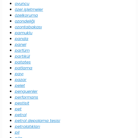
oyuncu
özel işletmeler
özelkoruma
ozondeliği
ozontabakası
pamuklu
panda
panel
parfüm
partikül
patates
patlama
payı
pazar
pelet
penguenler
performans
pestisit
pet
petrol
petrol depolama tesisi
petrolatıkları
pil