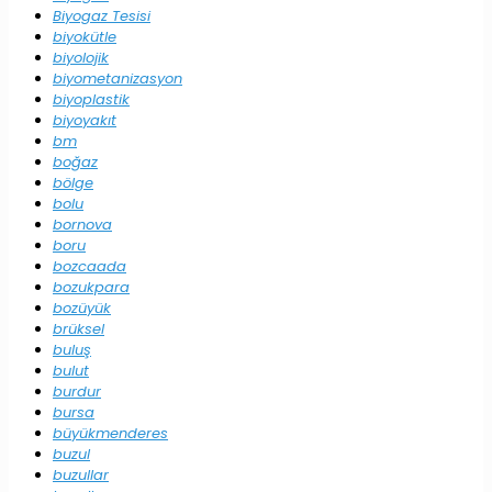
Biyogaz Tesisi
biyokütle
biyolojik
biyometanizasyon
biyoplastik
biyoyakıt
bm
boğaz
bölge
bolu
bornova
boru
bozcaada
bozukpara
bozüyük
brüksel
buluş
bulut
burdur
bursa
büyükmenderes
buzul
buzullar