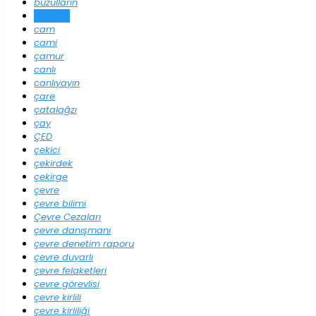
buzulların
çalıştay
cam
cami
çamur
canlı
canlıyayın
çare
çatalağzı
çay
ÇED
çekici
çekirdek
çekirge
çevre
çevre bilimi
Çevre Cezaları
çevre danışmanı
çevre denetim raporu
çevre duyarlı
çevre felaketleri
çevre görevlisi
çevre kirlili
çevre kirliliği