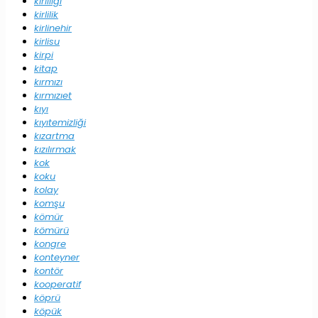
kirliliği
kirlilik
kirlinehir
kirlisu
kirpi
kitap
kırmızı
kırmızıet
kıyı
kıyıtemizliği
kızartma
kızılırmak
kok
koku
kolay
komşu
kömür
kömürü
kongre
konteyner
kontör
kooperatif
köprü
köpük