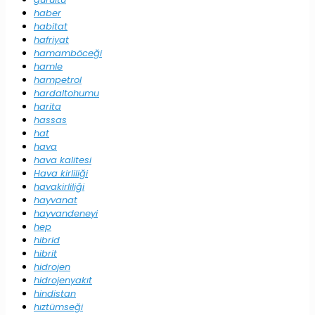
haber
habitat
hafriyat
hamamböceği
hamle
hampetrol
hardaltohumu
harita
hassas
hat
hava
hava kalitesi
Hava kirliliği
havakirliliği
hayvanat
hayvandeneyi
hep
hibrid
hibrit
hidrojen
hidrojenyakıt
hindistan
hıztümseği