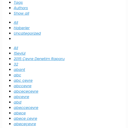
Tags
Authors
Show all
All
Haberler
Uncategorized
All
15eylül
2015 Çevre Denetim Raporu
32
abant
abc
abc çevre
abccevre
abceceçevre
abçevre
abd
abecceçevre
abece
abece cevre
abeceçevre