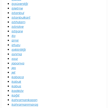
işgüvenliği
işletme
istanbul
istanbulkart
istihdam
istiridye
istişare
ito
izmir
iztuzu
ışıkkirliliği
ısınma
ıssız
japonya
jes
jet
kabaca
kabuk
kabus
kadıköy
kağıt
kahramankazan
kahramanmaraş