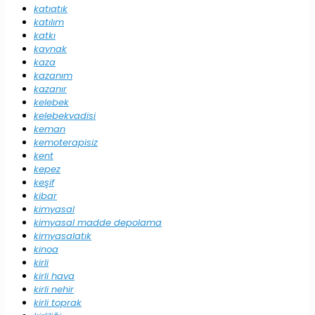
katıatık
katılım
katkı
kaynak
kaza
kazanım
kazanır
kelebek
kelebekvadisi
keman
kemoterapisiz
kent
kepez
keşif
kibar
kimyasal
kimyasal madde depolama
kimyasalatık
kinoa
kirli
kirli hava
kirli nehir
kirli toprak