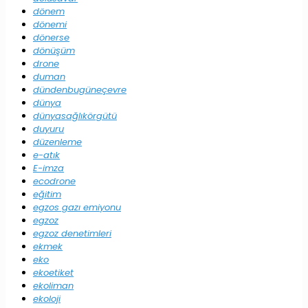
dönem
dönemi
dönerse
dönüşüm
drone
duman
dündenbugüneçevre
dünya
dünyasağlıkörgütü
duyuru
düzenleme
e-atık
E-imza
ecodrone
eğitim
egzos gazı emiyonu
egzoz
egzoz denetimleri
ekmek
eko
ekoetiket
ekoliman
ekoloji