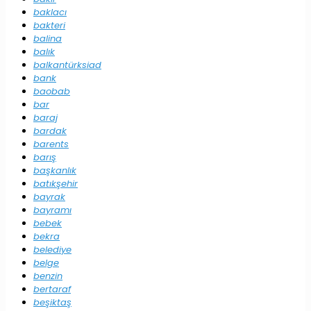
baklacı
bakteri
balina
balık
balkantürksiad
bank
baobab
bar
baraj
bardak
barents
barış
başkanlık
batıkşehir
bayrak
bayramı
bebek
bekra
belediye
belge
benzin
bertaraf
beşiktaş