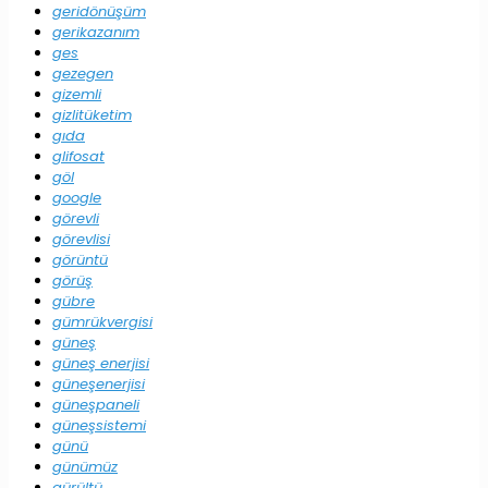
geridönüşüm
gerikazanım
ges
gezegen
gizemli
gizlitüketim
gıda
glifosat
göl
google
görevli
görevlisi
görüntü
görüş
gübre
gümrükvergisi
güneş
güneş enerjisi
güneşenerjisi
güneşpaneli
güneşsistemi
günü
günümüz
gürültü