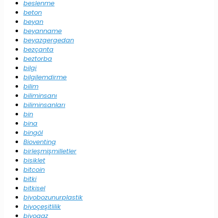
beslenme
beton
beyan
beyanname
beyazgergedan
bezçanta
beztorba
bilgi
bilgilemdirme
bilim
biliminsanı
biliminsanları
bin
bina
bingöl
Bioventing
birleşmişmilletler
bisiklet
bitcoin
bitki
bitkisel
biyobozunurplastik
biyoçeşitlilik
biyogaz