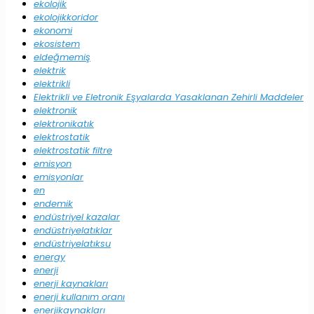
ekolojik
ekolojikkoridor
ekonomi
ekosistem
eldeğmemiş
elektrik
elektrikli
Elektrikli ve Eletronik Eşyalarda Yasaklanan Zehirli Maddeler
elektronik
elektronikatık
elektrostatik
elektrostatik filtre
emisyon
emisyonlar
en
endemik
endüstriyel kazalar
endüstriyelatıklar
endüstriyelatıksu
energy
enerji
enerji kaynakları
enerji kullanım oranı
enerjikaynakları