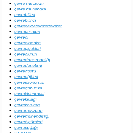
çevre mevzuatı
çevre mühendisi
cevrebilimi
cevrebilinci
çevreçevrefelaketfelaket
çevrecezaları
çevreci
çevrecibanka
çevreçiçekleri
çevreciürün
çevredanışmanlığı
çevredenetimi
çevredostu
çevreeğitimi
çevreekonomisi
çevregönüllüsü
çevrekirlenmesi
çevrekirliliği
çevrekoruma
çevremevzuatı
çevremühendisliği
çevreölçümleri
çevresağlığı