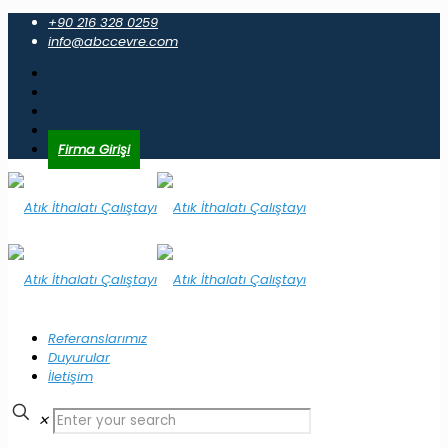
+90 216 328 0259
info@abccevre.com
Firma Girişi
Referanslarımız
Duyurular
İletişim
✕