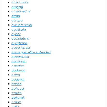
atıkuzmanı
atıkyağ
atıkyönetimi
atma
avrupa
avrupa birliği
ayakkabı
ayder
aydınlatma
ayrıştırma
baca filtresi
baca gazı filtre sistemleri
bacafiltresi
bacagazı
bacalar
badavut
bafra
bağcılar
bahçe
bahçesi
bakan
bakanlık
bakım
bakır