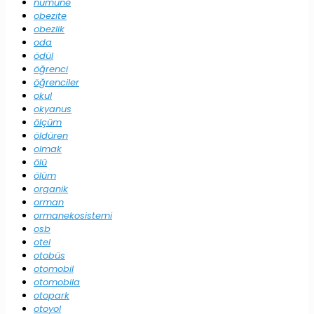
numune
obezite
obezlik
oda
ödül
öğrenci
öğrenciler
okul
okyanus
ölçüm
öldüren
olmak
ölü
ölüm
organik
orman
ormanekosistemi
osb
otel
otobüs
otomobil
otomobila
otopark
otoyol