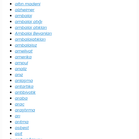
altın madeni
alzheimer
ambalaj
ambalaj atığı
ambalaj atıkları
Ambalaj Beyanları
ambalajatıkları
ambalajsız
ameliyat
amerika
ampul
analiz
anız
anlaşma
antartika
antibiyotik
araba
araç
araştırma
arı
arıtma
asbest
asit