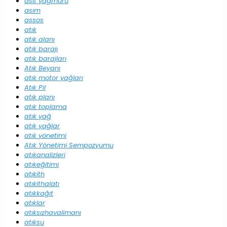
asit yağmuru
asım
assos
atık
atık alanı
atık barajı
atık barajları
Atık Beyanı
atık motor yağları
Atık Pil
atık planı
atık toplama
atık yağ
atık yağlar
atık yönetimi
Atık Yönetimi Sempozyumu
atıkanalizleri
atıkeğitimi
atıkith
atıkithalatı
atıkkağıt
atıklar
atıksızhavalimanı
atıksu