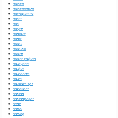
meyve
meyvesebze
mikroplastik
millet
milli
milyar
mineral
minik
mobil
mobilya
motat
motor yağları
muayene
muğla
mühendis
mum
musluksuyu
nanofiber
naylon
naylonpoşet
nehir
nobel
norveç