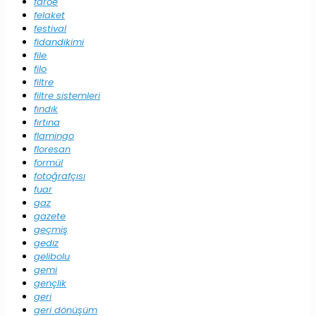
faroe
felaket
festival
fidandikimi
file
filo
filtre
filtre sistemleri
fındık
fırtına
flamingo
floresan
formül
fotoğrafçısı
fuar
gaz
gazete
geçmiş
gediz
gelibolu
gemi
gençlik
geri
geri dönüşüm