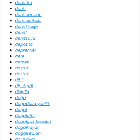
denetim
deniz
denizcanlıları
denizekolojisi
denizkirliliği
denizli
denizsuyu
depozito
depremler
dere
dernek
deşarj
destek
dibi
dipsizgöl
disiplin
doğa
doğadostuyenilik
doğal
doğalafet
doğalgaz tesisleri
doğalhayat
doğalsitalanı
dolusavar