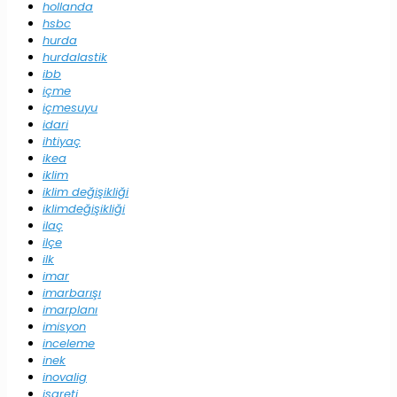
hollanda
hsbc
hurda
hurdalastik
ibb
içme
içmesuyu
idari
ihtiyaç
ikea
iklim
iklim değişikliği
iklimdeğişikliği
ilaç
ilçe
ilk
imar
imarbarışı
imarplanı
imisyon
inceleme
inek
inovalig
işareti