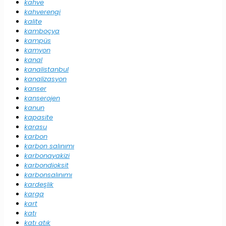
kahve
kahverengi
kalite
kamboçya
kampüs
kamyon
kanal
kanalistanbul
kanalizasyon
kanser
kanserojen
kanun
kapasite
karasu
karbon
karbon salınımı
karbonayakizi
karbondioksit
karbonsalınımı
kardeşlik
karga
kart
katı
katı atık