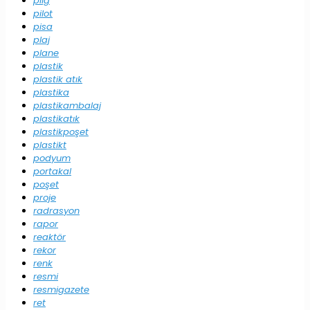
pilg
pilot
pisa
plaj
plane
plastik
plastik atık
plastika
plastikambalaj
plastikatık
plastikpoşet
plastikt
podyum
portakal
poşet
proje
radrasyon
rapor
reaktör
rekor
renk
resmi
resmigazete
ret