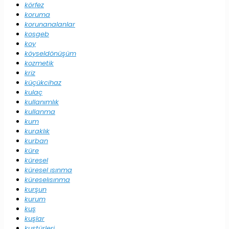
körfez
koruma
korunanalanlar
kosgeb
koy
köyseldönüşüm
kozmetik
kriz
küçükcihaz
kulaç
kullanımlık
kullanma
kum
kuraklık
kurban
küre
küresel
küresel ısınma
küreselısınma
kurşun
kurum
kuş
kuşlar
kuştürleri