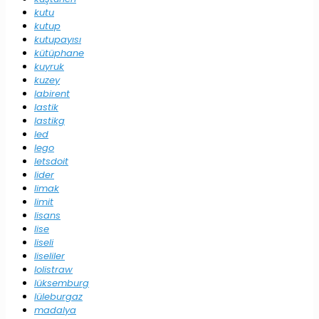
kutu
kutup
kutupayısı
kütüphane
kuyruk
kuzey
labirent
lastik
lastikg
led
lego
letsdoit
lider
limak
limit
lisans
lise
liseli
liseliler
lolistraw
lüksemburg
lüleburgaz
madalya