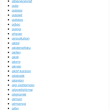
abeceçevret
ada
adalar
adalet
adidas
ağaç
aging
ahşap
airpollution
akbil
akdenizfoku
akfen
akıllı
akımı
akrep
aktif karbon
alabalık
alanları
alg patlaması
algyetiştirme
alışkanlık
alman
almanya
altın