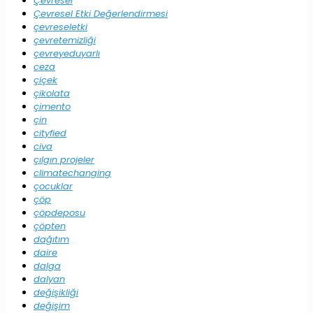
Çevresel
Çevresel Etki Değerlendirmesi
çevreseletki
çevretemizliği
çevreyeduyarlı
ceza
çiçek
çikolata
çimento
çin
cityfied
civa
çılgın projeler
climatechanging
çocuklar
çöp
çöpdeposu
çöpten
dağıtım
daire
dalga
dalyan
değişikliği
değişim