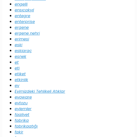
engelli
ensıcakyıl
entegre
enterprise
ergene
ergene nehri
erimesi
eski
eskiaraç
esnek
et
eti
etiket
etkinlik
ev
Evimizdeki Tehlikeli Atıklar
evoware
evtozu
eylemler
faaliyet
fabrika
fabrikaatığı
fakir