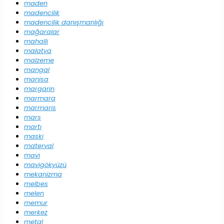
maden
madencilik
madencilik danışmanlığı
mağaralar
mahalli
malatya
malzeme
mangal
manisa
margarin
marmara
marmaris
mars
martı
maski
materyal
mavi
mavigökyüzü
mekanizma
melbes
melen
memur
merkez
metal