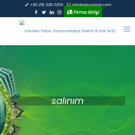
+90 216 328 0259
info@abccevre.com
Firma Girişi
salınım