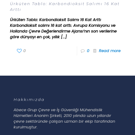
Ürküten Tablo: Karbondioksit Salımı 16 Kat
Arttı
Ürküten Tablo: Karbondioksit Salımı 16 Kat Arttı
Karbondioksit salımı 16 kat arttı. Avrupa Komisyonu ve
Hollanda Çevre Değerlendirme Ajansı’nın son verilerine
göre dünyayı en çok, yıllık
[…]
0
0
Read more
Hakkımızda
Abece Grup Çevre ve İş Güvenliği Mühendislik
Hizmetleri Anonim Şirketi, 2010 yılında uzun yıllardır
çevre sektöründe çalışan uzman bir ekip tarafından
kurulmuştur.