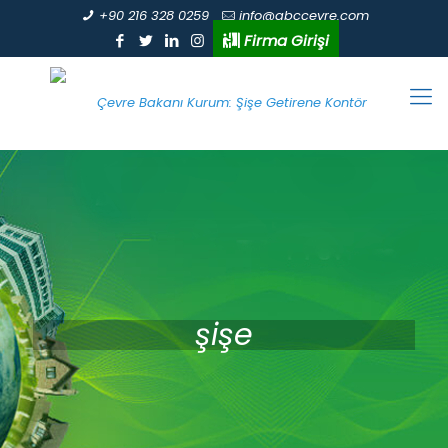
+90 216 328 0259
info@abccevre.com
Firma Girişi
şişe