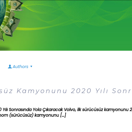
Authors
üsüz Kamyonunu 2020 Yılı Son
Yılı Sonrasında Yola Çıkaracak Volvo, ilk sürücüsüz kamyonunu 20
otonom (sürücüsüz) kamyonunu
[…]