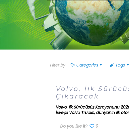
Filter by
Categories
Tags
Volvo, İlk Sürüc
Çıkaracak
Volvo, İlk Sürücüsüz Kamyonunu 2020 
İsveçli Volvo Trucks, dünyanın ilk 
Do you like it?
0