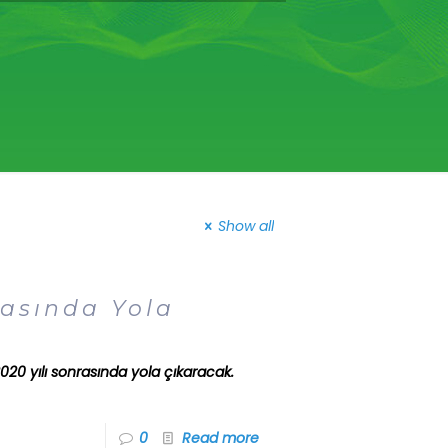
Show all
rasında Yola
20 yılı sonrasında yola çıkaracak.
0
Read more