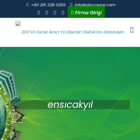
+90 216 328 0259
info@abccevre.com
Firma Girişi
ensıcakyıl