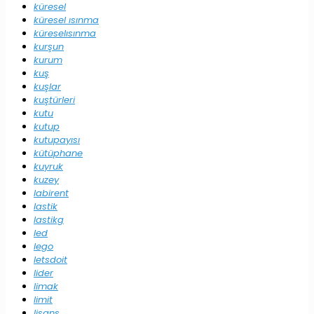
küresel
küresel ısınma
küreselısınma
kurşun
kurum
kuş
kuşlar
kuştürleri
kutu
kutup
kutupayısı
kütüphane
kuyruk
kuzey
labirent
lastik
lastikg
led
lego
letsdoit
lider
limak
limit
lisans