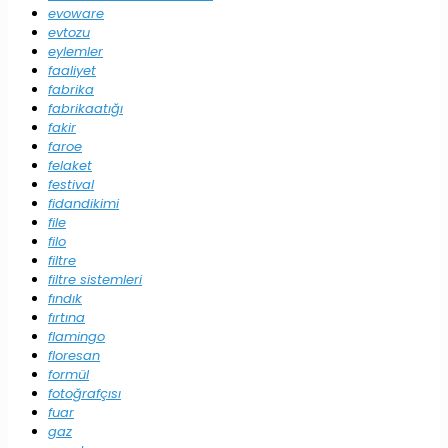
evoware
evtozu
eylemler
faaliyet
fabrika
fabrikaatığı
fakir
faroe
felaket
festival
fidandikimi
file
filo
filtre
filtre sistemleri
fındık
fırtına
flamingo
floresan
formül
fotoğrafçısı
fuar
gaz