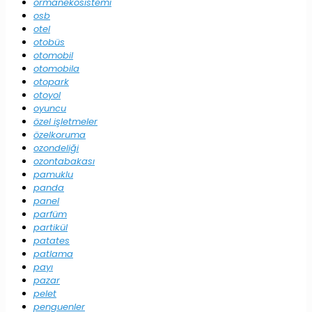
ormanekosistemi
osb
otel
otobüs
otomobil
otomobila
otopark
otoyol
oyuncu
özel işletmeler
özelkoruma
ozondeliği
ozontabakası
pamuklu
panda
panel
parfüm
partikül
patates
patlama
payı
pazar
pelet
penguenler