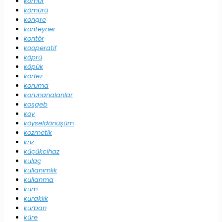
kömür
kömürü
kongre
konteyner
kontör
kooperatif
köprü
köpük
körfez
koruma
korunanalanlar
kosgeb
koy
köyseldönüşüm
kozmetik
kriz
küçükcihaz
kulaç
kullanımlık
kullanma
kum
kuraklık
kurban
küre