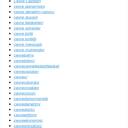
Çevre Cezaları
çevre danışmanı
çevre denetim raporu
çevre duyarlı
çevre felaketleri
çevre görevlisi
çevre kirlili
çevre kirliliği
çevre mevzuatı
çevre mühendisi
cevrebilimi
cevrebilinci
çevreçevrefelaketfelaket
çevrecezaları
çevreci
çevrecibanka
çevreçiçekleri
çevreciürün
çevredanışmanlığı
çevredenetimi
çevredostu
çevreeğitimi
çevreekonomisi
çevregönüllüsü