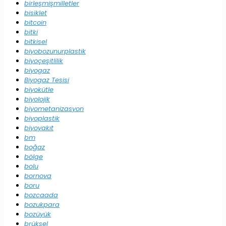
birleşmişmilletler
bisiklet
bitcoin
bitki
bitkisel
biyobozunurplastik
biyoçeşitlilik
biyogaz
Biyogaz Tesisi
biyokütle
biyolojik
biyometanizasyon
biyoplastik
biyoyakıt
bm
boğaz
bölge
bolu
bornova
boru
bozcaada
bozukpara
bozüyük
brüksel