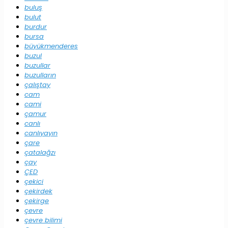
buluş
bulut
burdur
bursa
büyükmenderes
buzul
buzullar
buzulların
çalıştay
cam
cami
çamur
canlı
canlıyayın
çare
çatalağzı
çay
ÇED
çekici
çekirdek
çekirge
çevre
çevre bilimi