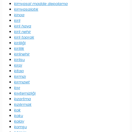
kimyasal madde depolama
kimyasalatık
kinoa
kirli
kirli hava
kirli nehir
kirli toprak
kirliliği
kirlilik
kirlinehir
kirlisu
kirpi
kitap
kırmızı
kırmızıet
kıyı
kıyıtemizliği
kızartma
kızılırmak
kok
koku
kolay
komşu