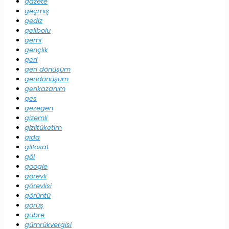
gazete
geçmiş
gediz
gelibolu
gemi
gençlik
geri
geri dönüşüm
geridönüşüm
gerikazanım
ges
gezegen
gizemli
gizlitüketim
gıda
glifosat
göl
google
görevli
görevlisi
görüntü
görüş
gübre
gümrükvergisi