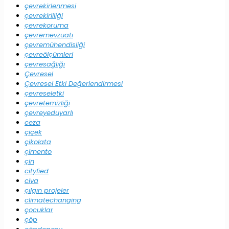
çevrekirlenmesi
çevrekirliliği
çevrekoruma
çevremevzuatı
çevremühendisliği
çevreölçümleri
çevresağlığı
Çevresel
Çevresel Etki Değerlendirmesi
çevreseletki
çevretemizliği
çevreyeduyarlı
ceza
çiçek
çikolata
çimento
çin
cityfied
civa
çılgın projeler
climatechanging
çocuklar
çöp