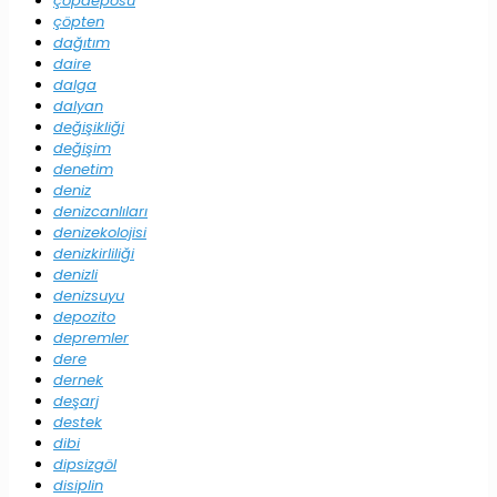
çöpdeposu
çöpten
dağıtım
daire
dalga
dalyan
değişikliği
değişim
denetim
deniz
denizcanlıları
denizekolojisi
denizkirliliği
denizli
denizsuyu
depozito
depremler
dere
dernek
deşarj
destek
dibi
dipsizgöl
disiplin