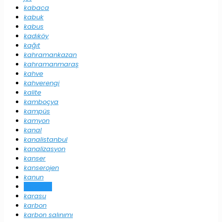
kabaca
kabuk
kabus
kadıköy
kağıt
kahramankazan
kahramanmaraş
kahve
kahverengi
kalite
kamboçya
kampüs
kamyon
kanal
kanalistanbul
kanalizasyon
kanser
kanserojen
kanun
kapasite
karasu
karbon
karbon salınımı