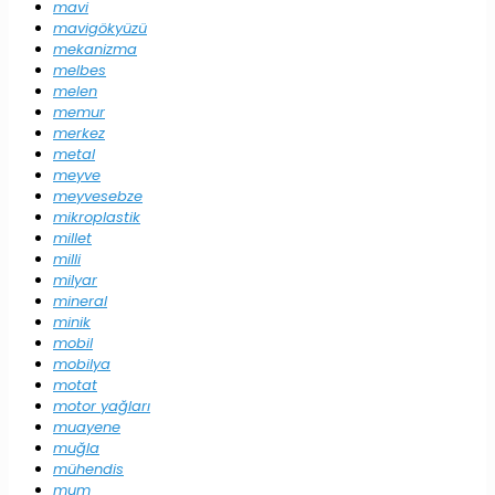
mavi
mavigökyüzü
mekanizma
melbes
melen
memur
merkez
metal
meyve
meyvesebze
mikroplastik
millet
milli
milyar
mineral
minik
mobil
mobilya
motat
motor yağları
muayene
muğla
mühendis
mum