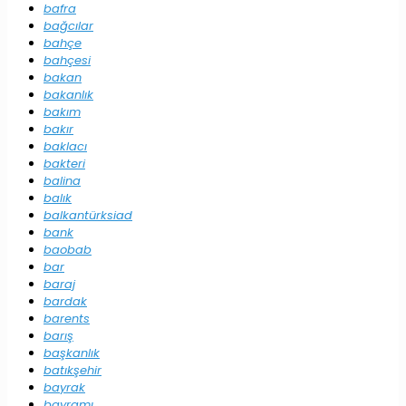
bafra
bağcılar
bahçe
bahçesi
bakan
bakanlık
bakım
bakır
baklacı
bakteri
balina
balık
balkantürksiad
bank
baobab
bar
baraj
bardak
barents
barış
başkanlık
batıkşehir
bayrak
bayramı