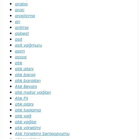
araba
araç
araştırma
arı
arıtma
asbest
asit
asit yağmuru
asım
assos
atık
atık alanı
atık barajı
atık barajları
Atık Beyanı
atık motor yağları
Atık Pil
atık planı
atık toplama
atık yağ
atık yağlar
atık yönetimi
Atık Yönetimi Sempozyumu