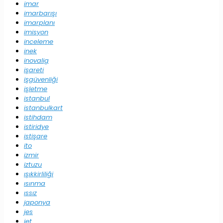
imar
imarbarışı
imarplanı
imisyon
inceleme
inek
inovalig
işareti
işgüvenliği
işletme
istanbul
istanbulkart
istihdam
istiridye
istişare
ito
izmir
iztuzu
ışıkkirliliği
ısınma
ıssız
japonya
jes
jet