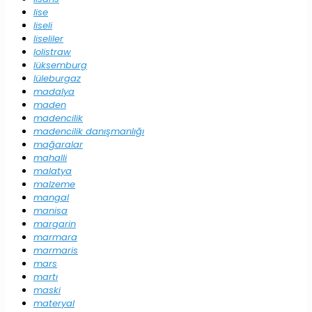
lise
liseli
liseliler
lolistraw
lüksemburg
lüleburgaz
madalya
maden
madencilik
madencilik danışmanlığı
mağaralar
mahalli
malatya
malzeme
mangal
manisa
margarin
marmara
marmaris
mars
martı
maski
materyal