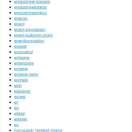
endüstriyel kazalar
endüstriyelatıklar
endüstriyelatıksu
energy
enerji
enerji kaynakları
enerji kullanım oranı
enerjikaynakları
engelli
ensıcakyıl
entegre
enterprise
ergene
ergene nehri
erimesi
eski
eskiaraç
esnek
et
eti
etiket
etkinlik
ev
Evimizdeki Tehlikeli Atıklar