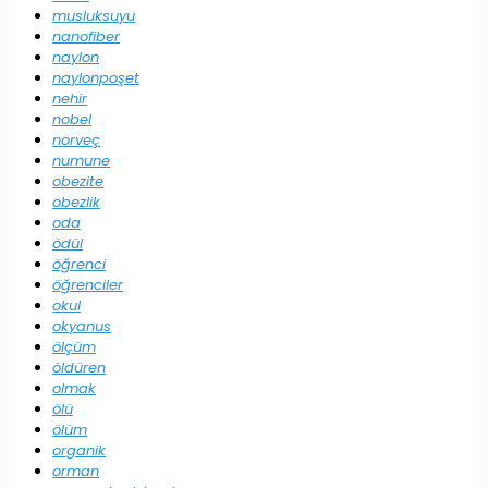
musluksuyu
nanofiber
naylon
naylonpoşet
nehir
nobel
norveç
numune
obezite
obezlik
oda
ödül
öğrenci
öğrenciler
okul
okyanus
ölçüm
öldüren
olmak
ölü
ölüm
organik
orman