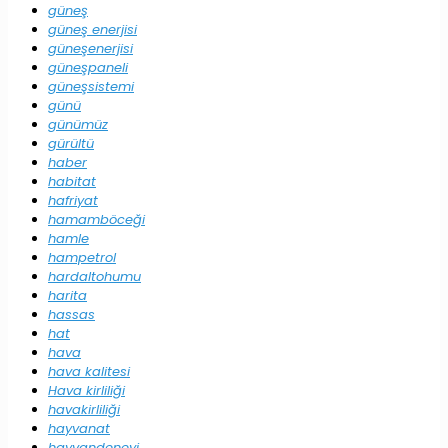
güneş
güneş enerjisi
güneşenerjisi
güneşpaneli
güneşsistemi
günü
günümüz
gürültü
haber
habitat
hafriyat
hamamböceği
hamle
hampetrol
hardaltohumu
harita
hassas
hat
hava
hava kalitesi
Hava kirliliği
havakirliliği
hayvanat
hayvandeneyi