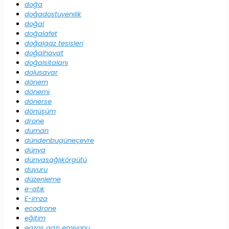
doğa
doğadostuyenilik
doğal
doğalafet
doğalgaz tesisleri
doğalhayat
doğalsitalanı
dolusavar
dönem
dönemi
dönerse
dönüşüm
drone
duman
dündenbugüneçevre
dünya
dünyasağlıkörgütü
duyuru
düzenleme
e-atık
E-imza
ecodrone
eğitim
egzos gazı emiyonu