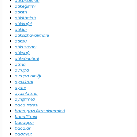
atıkanalizleri
atıkeğitimi
atıkith
atıkithalatı
atıkkağıt
atıklar
atıksızhavalimanı
atıksu
atıkuzmanı
atıkyağ
atıkyönetimi
atma
avrupa
avrupa birliği
ayakkabı
ayder
aydınlatma
ayrıştırma
baca filtresi
baca gazı filtre sistemleri
bacafiltresi
bacagazı
bacalar
badavut