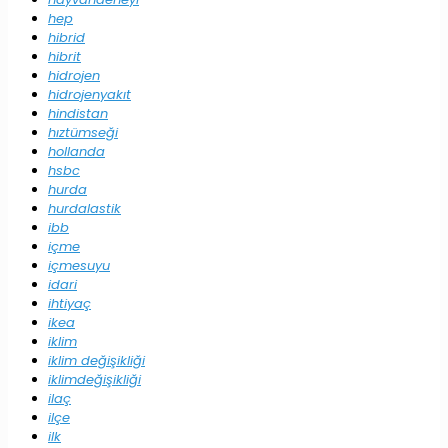
hep
hibrid
hibrit
hidrojen
hidrojenyakıt
hindistan
hıztümseği
hollanda
hsbc
hurda
hurdalastik
ibb
içme
içmesuyu
idari
ihtiyaç
ikea
iklim
iklim değişikliği
iklimdeğişikliği
ilaç
ilçe
ilk