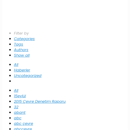
Filter by
Categories
Tags
Authors
Show all
All
Haberler
Uncategorized
All
15eylül
2015 Çevre Denetim Raporu
32
abant
abc
abc çevre
abccevre