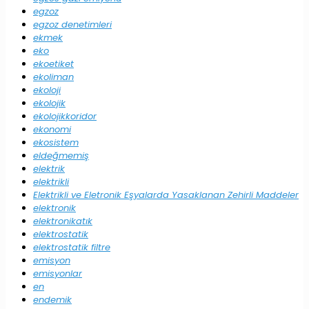
egzoz
egzoz denetimleri
ekmek
eko
ekoetiket
ekoliman
ekoloji
ekolojik
ekolojikkoridor
ekonomi
ekosistem
eldeğmemiş
elektrik
elektrikli
Elektrikli ve Eletronik Eşyalarda Yasaklanan Zehirli Maddeler
elektronik
elektronikatık
elektrostatik
elektrostatik filtre
emisyon
emisyonlar
en
endemik