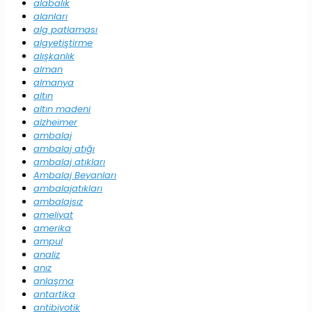
alabalık
alanları
alg patlaması
algyetiştirme
alışkanlık
alman
almanya
altın
altın madeni
alzheimer
ambalaj
ambalaj atığı
ambalaj atıkları
Ambalaj Beyanları
ambalajatıkları
ambalajsız
ameliyat
amerika
ampul
analiz
anız
anlaşma
antartika
antibiyotik