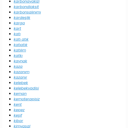
karbonayakizi
karbondioksit
karbonsalınımı
kardeşlik
karga
kart
katı
katı atık
katıatık
katılım
katkı
kaynak
kaza
kazanım
kazanır
kelebek
kelebekvadisi
keman
kemoterapisiz
kent
kepez
keşif
kibar
kimyasal