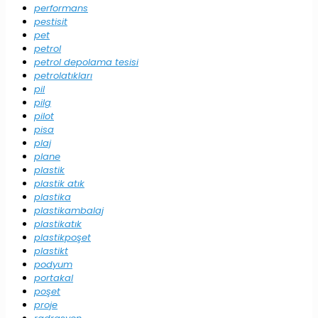
performans
pestisit
pet
petrol
petrol depolama tesisi
petrolatıkları
pil
pilg
pilot
pisa
plaj
plane
plastik
plastik atık
plastika
plastikambalaj
plastikatık
plastikpoşet
plastikt
podyum
portakal
poşet
proje