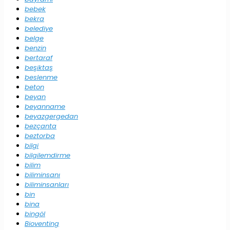
bebek
bekra
belediye
belge
benzin
bertaraf
beşiktaş
beslenme
beton
beyan
beyanname
beyazgergedan
bezçanta
beztorba
bilgi
bilgilemdirme
bilim
biliminsanı
biliminsanları
bin
bina
bingöl
Bioventing