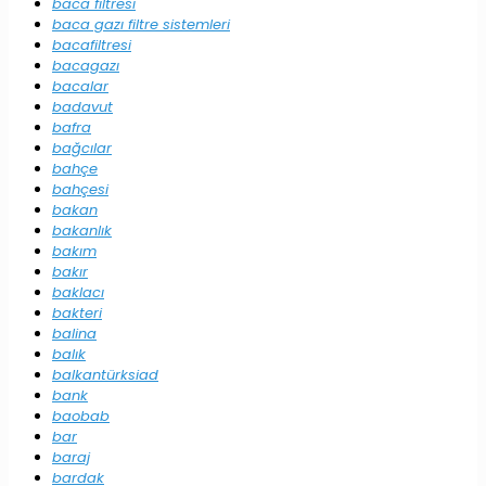
baca filtresi
baca gazı filtre sistemleri
bacafiltresi
bacagazı
bacalar
badavut
bafra
bağcılar
bahçe
bahçesi
bakan
bakanlık
bakım
bakır
baklacı
bakteri
balina
balık
balkantürksiad
bank
baobab
bar
baraj
bardak