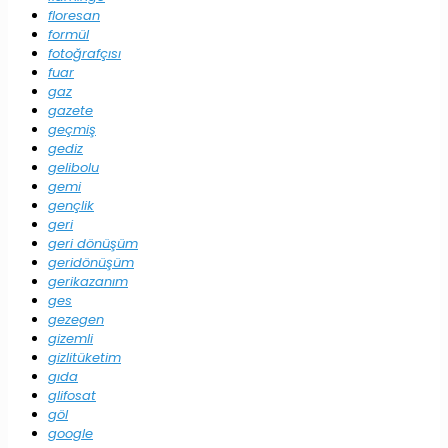
floresan
formül
fotoğrafçısı
fuar
gaz
gazete
geçmiş
gediz
gelibolu
gemi
gençlik
geri
geri dönüşüm
geridönüşüm
gerikazanım
ges
gezegen
gizemli
gizlitüketim
gıda
glifosat
göl
google