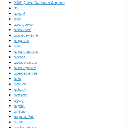
2015 Çevre Denetim Raporu
32
abant
abc
abc çevre
abccevre
abceceçevre
abçevre
abd
abecceçevre
abece
abece cevre
abeceçevre
abeceçevret
ada
adalar
adalet
adidas
ağaç
aging
ahşap
airpollution
akbil
akdenizfoku