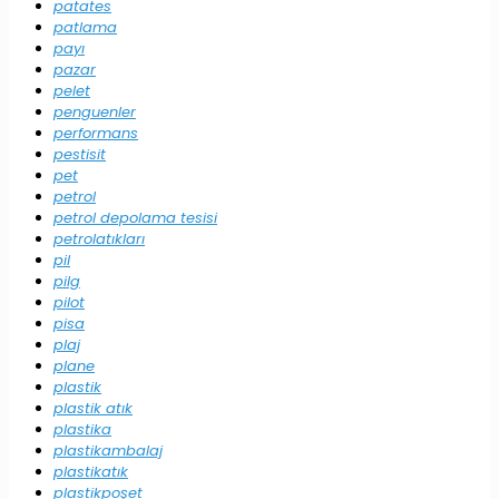
patates
patlama
payı
pazar
pelet
penguenler
performans
pestisit
pet
petrol
petrol depolama tesisi
petrolatıkları
pil
pilg
pilot
pisa
plaj
plane
plastik
plastik atık
plastika
plastikambalaj
plastikatık
plastikpoşet