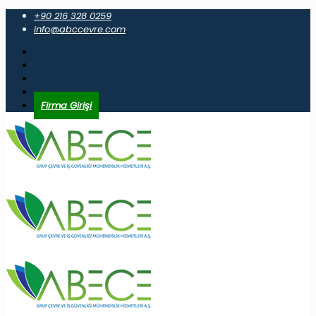
+90 216 328 0259
info@abccevre.com
Firma Girişi