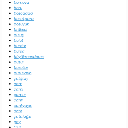
bornova
boru
bozcaada
bozukpara
bozüyük
brüksel
buluş
bulut
burdur
bursa
büyükmenderes
buzul
buzullar
buzulların
çalıştay
cam
cami
çamur
canlı
canlıyayın
çare
çatalağzı
çay
ÇED