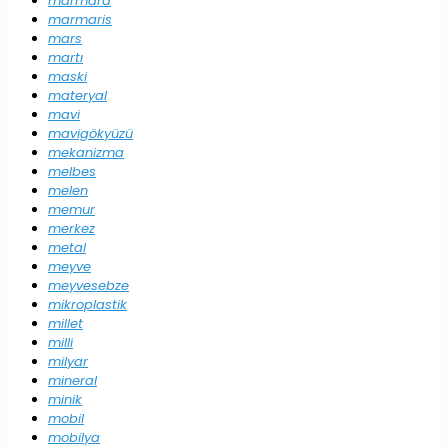
marmara
marmaris
mars
martı
maski
materyal
mavi
mavigökyüzü
mekanizma
melbes
melen
memur
merkez
metal
meyve
meyvesebze
mikroplastik
millet
milli
milyar
mineral
minik
mobil
mobilya