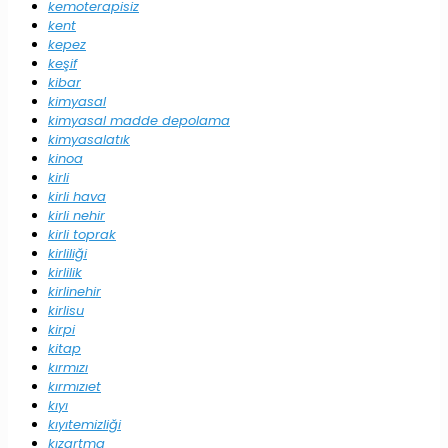
kemoterapisiz
kent
kepez
keşif
kibar
kimyasal
kimyasal madde depolama
kimyasalatık
kinoa
kirli
kirli hava
kirli nehir
kirli toprak
kirliliği
kirlilik
kirlinehir
kirlisu
kirpi
kitap
kırmızı
kırmızıet
kıyı
kıyıtemizliği
kızartma