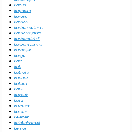
kanun
kapasite
karasu
karbon
karbon salınımı
karbonayakizi
karbondioksit
karbonsalınımı
kardeşlik
karga
kart
katı
katı atık
katıatık
katılım
katkı
kaynak
kaza
kazanım
kazanır
kelebek
kelebekvadisi
keman