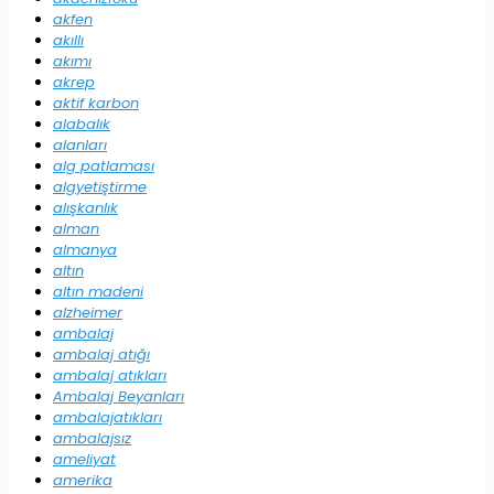
akfen
akıllı
akımı
akrep
aktif karbon
alabalık
alanları
alg patlaması
algyetiştirme
alışkanlık
alman
almanya
altın
altın madeni
alzheimer
ambalaj
ambalaj atığı
ambalaj atıkları
Ambalaj Beyanları
ambalajatıkları
ambalajsız
ameliyat
amerika