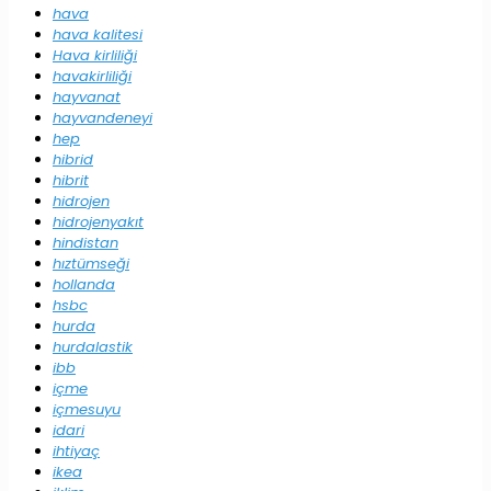
hava
hava kalitesi
Hava kirliliği
havakirliliği
hayvanat
hayvandeneyi
hep
hibrid
hibrit
hidrojen
hidrojenyakıt
hindistan
hıztümseği
hollanda
hsbc
hurda
hurdalastik
ibb
içme
içmesuyu
idari
ihtiyaç
ikea