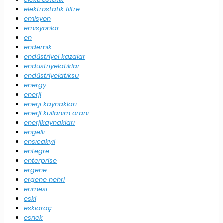
elektrostatik filtre
emisyon
emisyonlar
en
endemik
endüstriyel kazalar
endüstriyelatıklar
endüstriyelatıksu
energy
enerji
enerji kaynakları
enerji kullanım oranı
enerjikaynakları
engelli
ensıcakyıl
entegre
enterprise
ergene
ergene nehri
erimesi
eski
eskiaraç
esnek