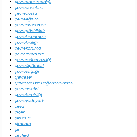
çevredanışmanlığı
çevredenetimi
çevredostu
çevreeğitimi
çevreekonomisi
çevregönüllüsü
çevrekirlenmesi
çevrekirliliği
çevrekoruma
çevremevzuatı
çevremühendisliği
çevreölçümleri
çevresağlığı
Çevresel
Çevresel Etki Değerlendirmesi
çevreseletki
çevretemizliği
çevreyeduyarlı
ceza
çiçek
çikolata
çimento
çin
cityfied