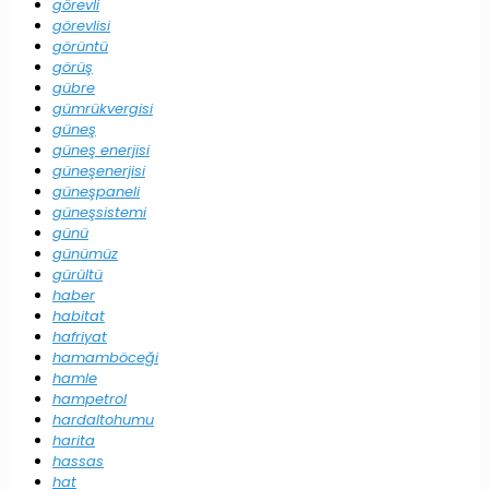
görevli
görevlisi
görüntü
görüş
gübre
gümrükvergisi
güneş
güneş enerjisi
güneşenerjisi
güneşpaneli
güneşsistemi
günü
günümüz
gürültü
haber
habitat
hafriyat
hamamböceği
hamle
hampetrol
hardaltohumu
harita
hassas
hat