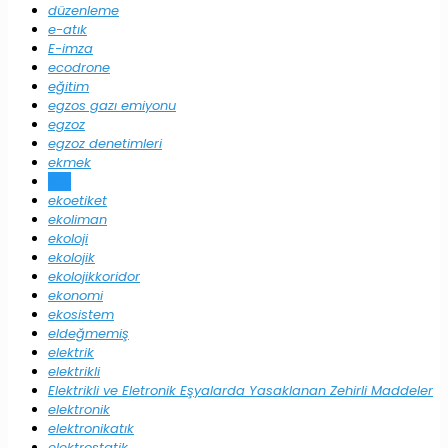
düzenleme
e-atık
E-imza
ecodrone
eğitim
egzos gazı emiyonu
egzoz
egzoz denetimleri
ekmek
eko
ekoetiket
ekoliman
ekoloji
ekolojik
ekolojikkoridor
ekonomi
ekosistem
eldeğmemiş
elektrik
elektrikli
Elektrikli ve Eletronik Eşyalarda Yasaklanan Zehirli Maddeler
elektronik
elektronikatık
elektrostatik