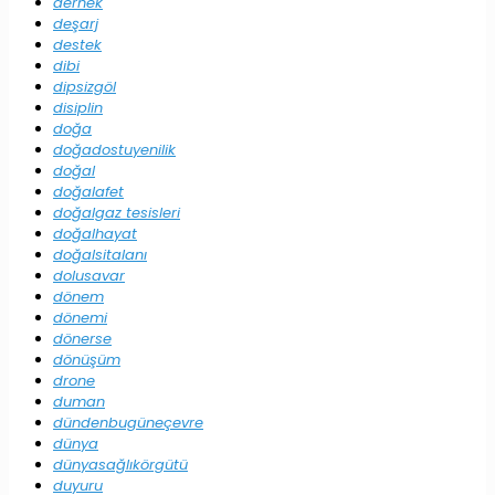
dernek
deşarj
destek
dibi
dipsizgöl
disiplin
doğa
doğadostuyenilik
doğal
doğalafet
doğalgaz tesisleri
doğalhayat
doğalsitalanı
dolusavar
dönem
dönemi
dönerse
dönüşüm
drone
duman
dündenbugüneçevre
dünya
dünyasağlıkörgütü
duyuru