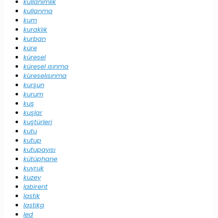
kullanımlık
kullanma
kum
kuraklık
kurban
küre
küresel
küresel ısınma
küreselısınma
kurşun
kurum
kuş
kuşlar
kuştürleri
kutu
kutup
kutupayısı
kütüphane
kuyruk
kuzey
labirent
lastik
lastikg
led