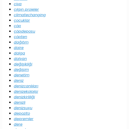
civa
çılgın projeler
climatechanging
çocuklar
çöp
çöpdeposu
çöpten
dağıtım
daire
dalga
dalyan
değişikliği
değişim
denetim
deniz
denizcanlıları
denizekolojisi
denizkirliliği
denizli
denizsuyu
depozito
depremler
dere