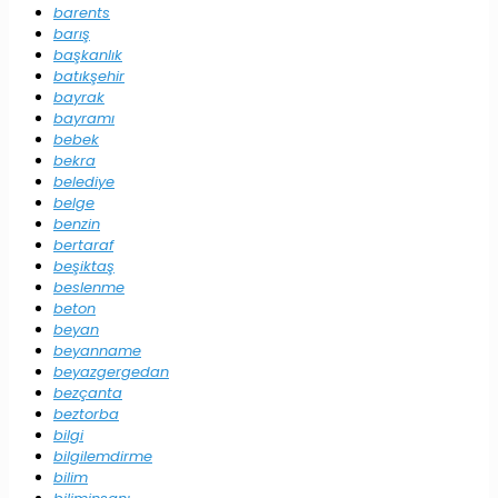
barents
barış
başkanlık
batıkşehir
bayrak
bayramı
bebek
bekra
belediye
belge
benzin
bertaraf
beşiktaş
beslenme
beton
beyan
beyanname
beyazgergedan
bezçanta
beztorba
bilgi
bilgilemdirme
bilim