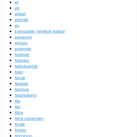
et
eti
etiket
etkinlik
ev
Evimizdeki Tehlikeli Atıklar
evoware
evtozu
eylemler
faaliyet
fabrika
fabrikaatığı
fakir
faroe
felaket
festival
fidandikimi
file
filo
filtre
filtre sistemleri
fındık
fırtına
flamingo