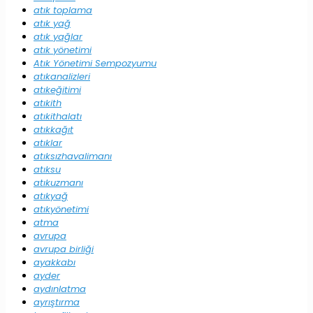
atık toplama
atık yağ
atık yağlar
atık yönetimi
Atık Yönetimi Sempozyumu
atıkanalizleri
atıkeğitimi
atıkith
atıkithalatı
atıkkağıt
atıklar
atıksızhavalimanı
atıksu
atıkuzmanı
atıkyağ
atıkyönetimi
atma
avrupa
avrupa birliği
ayakkabı
ayder
aydınlatma
ayrıştırma