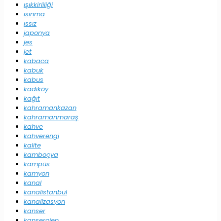
ışıkkirliliği
ısınma
ıssız
japonya
jes
jet
kabaca
kabuk
kabus
kadıköy
kağıt
kahramankazan
kahramanmaraş
kahve
kahverengi
kalite
kamboçya
kampüs
kamyon
kanal
kanalistanbul
kanalizasyon
kanser
kanserojen