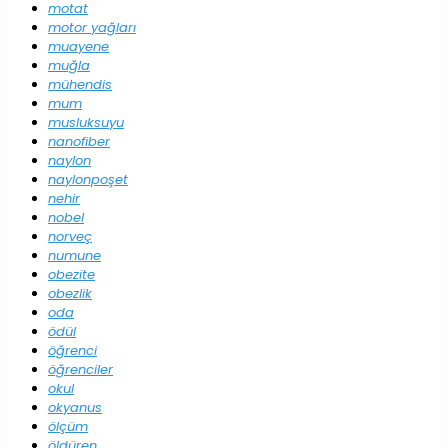
motat
motor yağları
muayene
muğla
mühendis
mum
musluksuyu
nanofiber
naylon
naylonpoşet
nehir
nobel
norveç
numune
obezite
obezlik
oda
ödül
öğrenci
öğrenciler
okul
okyanus
ölçüm
öldüren