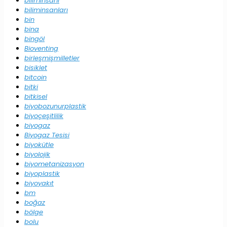
biliminsanı
biliminsanları
bin
bina
bingöl
Bioventing
birleşmişmilletler
bisiklet
bitcoin
bitki
bitkisel
biyobozunurplastik
biyoçeşitlilik
biyogaz
Biyogaz Tesisi
biyokütle
biyolojik
biyometanizasyon
biyoplastik
biyoyakıt
bm
boğaz
bölge
bolu