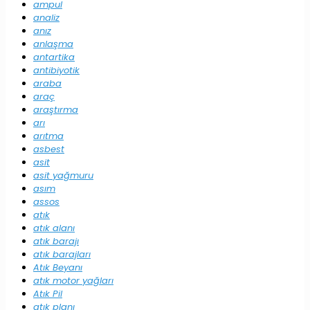
ampul
analiz
anız
anlaşma
antartika
antibiyotik
araba
araç
araştırma
arı
arıtma
asbest
asit
asit yağmuru
asım
assos
atık
atık alanı
atık barajı
atık barajları
Atık Beyanı
atık motor yağları
Atık Pil
atık planı