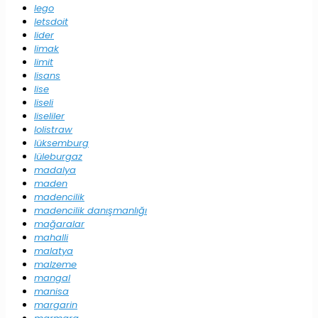
lego
letsdoit
lider
limak
limit
lisans
lise
liseli
liseliler
lolistraw
lüksemburg
lüleburgaz
madalya
maden
madencilik
madencilik danışmanlığı
mağaralar
mahalli
malatya
malzeme
mangal
manisa
margarin