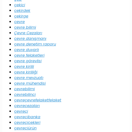
çekici
çekirdek
çekirge
çevre
çevre bilimi
Çevre Cezaları
çevre danışmanı
çevre denetim raporu
çevre duyarlı
çevre felaketleri
çevre görevlisi
çevre kirlili
çevre kirliliği
çevre mevzuatı
çevre mühendisi
cevrebilimi
cevrebilinci
çevreçevrefelaketfelaket
çevrecezaları
çevreci
çevrecibanka
çevreçiçekleri
çevreciürün