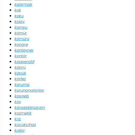
kızılırmak
kok
koku
kolay
komşu
kömür
kömürü
kongre
konteyner
kontör
kooperatif
köprü
köpük
körfez
koruma
korunanalanlar
kosgeb
koy
köyseldönüşüm
kozmetik
kriz
küçükcihaz
kulaç