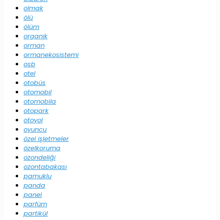
olmak
ölü
ölüm
organik
orman
ormanekosistemi
osb
otel
otobüs
otomobil
otomobila
otopark
otoyol
oyuncu
özel işletmeler
özelkoruma
ozondeliği
ozontabakası
pamuklu
panda
panel
parfüm
partikül