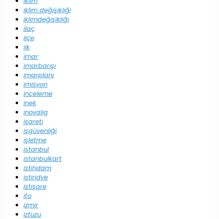
iklim
iklim değişikliği
iklimdeğişikliği
ilaç
ilçe
ilk
imar
imarbarışı
imarplanı
imisyon
inceleme
inek
inovalig
işareti
işgüvenliği
işletme
istanbul
istanbulkart
istihdam
istiridye
istişare
ito
izmir
iztuzu