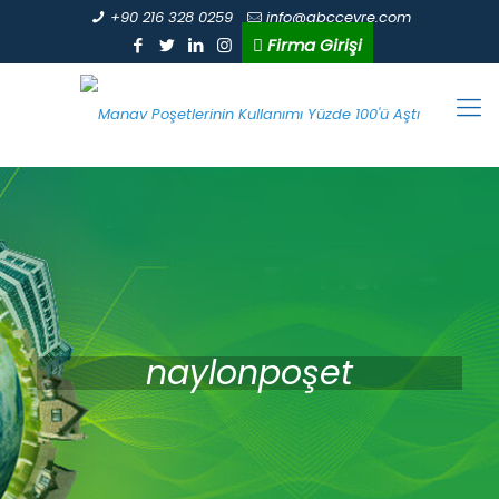
+90 216 328 0259
info@abccevre.com
Firma Girişi
naylonpoşet