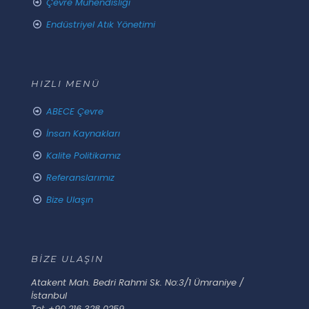
Çevre Mühendisliği
Endüstriyel Atık Yönetimi
HIZLI MENÜ
ABECE Çevre
İnsan Kaynakları
Kalite Politikamız
Referanslarımız
Bize Ulaşın
BİZE ULAŞIN
Atakent Mah. Bedri Rahmi Sk. No:3/1 Ümraniye /
İstanbul
Tel: +90 216 328 0259