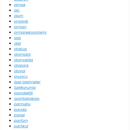
olmak
ölü
ölüm
organik
orman
ormanekosistemi
osb
otel
otobüs
otomobil
otomobila
otopark
otoyol
oyuncu
özel işletmeler
özelkoruma
ozondeliği
ozontabakası
pamuklu
panda
panel
parfüm
partikül