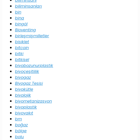
biliminsanı
biliminsanları
bin
bina
bingöl
Bioventing
birleşmişmilletler
bisiklet
bitcoin
bitki
bitkisel
biyobozunurplastik
biyoçeşitlilik
biyogaz
Biyogaz Tesisi
biyokütle
biyolojik
biyometanizasyon
biyoplastik
biyoyakıt
bm
boğaz
bölge
bolu