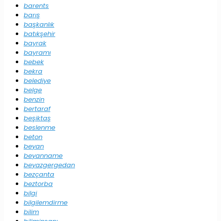
barents
barış
başkanlık
batıkşehir
bayrak
bayramı
bebek
bekra
belediye
belge
benzin
bertaraf
beşiktaş
beslenme
beton
beyan
beyanname
beyazgergedan
bezçanta
beztorba
bilgi
bilgilemdirme
bilim