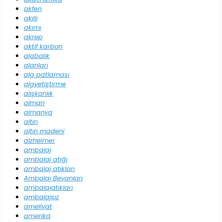
akfen
akıllı
akımı
akrep
aktif karbon
alabalık
alanları
alg patlaması
algyetiştirme
alışkanlık
alman
almanya
altın
altın madeni
alzheimer
ambalaj
ambalaj atığı
ambalaj atıkları
Ambalaj Beyanları
ambalajatıkları
ambalajsız
ameliyat
amerika