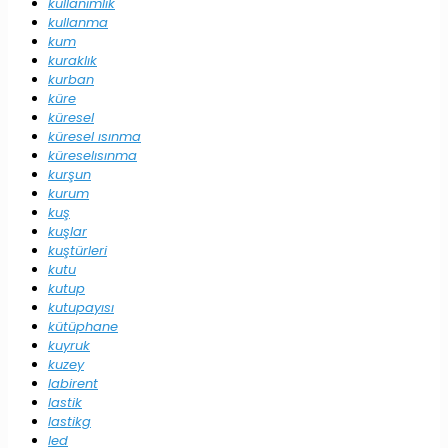
kullanımlık
kullanma
kum
kuraklık
kurban
küre
küresel
küresel ısınma
küreselısınma
kurşun
kurum
kuş
kuşlar
kuştürleri
kutu
kutup
kutupayısı
kütüphane
kuyruk
kuzey
labirent
lastik
lastikg
led