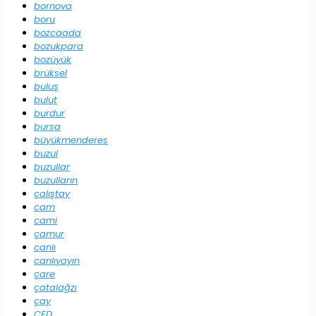
bornova
boru
bozcaada
bozukpara
bozüyük
brüksel
buluş
bulut
burdur
bursa
büyükmenderes
buzul
buzullar
buzulların
çalıştay
cam
cami
çamur
canlı
canlıyayın
çare
çatalağzı
çay
ÇED