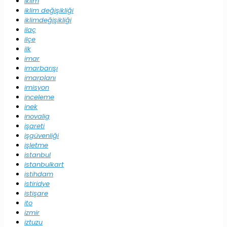
iklim
iklim değişikliği
iklimdeğişikliği
ilaç
ilçe
ilk
imar
imarbarışı
imarplanı
imisyon
inceleme
inek
inovalig
işareti
işgüvenliği
işletme
istanbul
istanbulkart
istihdam
istiridye
istişare
ito
izmir
iztuzu