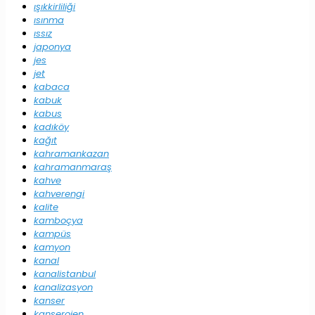
ışıkkirliliği
ısınma
ıssız
japonya
jes
jet
kabaca
kabuk
kabus
kadıköy
kağıt
kahramankazan
kahramanmaraş
kahve
kahverengi
kalite
kamboçya
kampüs
kamyon
kanal
kanalistanbul
kanalizasyon
kanser
kanserojen