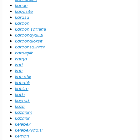
kanun
kapasite
karasu
karbon
karbon salınımı
karbonayakizi
karbondioksit
karbonsalınımı
kardeşlik
karga
kart
katı
katı atık
katıatık
katılım
katkı
kaynak
kaza
kazanım
kazanır
kelebek
kelebekvadisi
keman