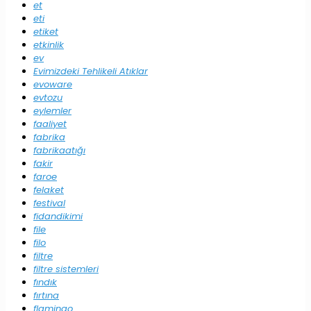
et
eti
etiket
etkinlik
ev
Evimizdeki Tehlikeli Atıklar
evoware
evtozu
eylemler
faaliyet
fabrika
fabrikaatığı
fakir
faroe
felaket
festival
fidandikimi
file
filo
filtre
filtre sistemleri
fındık
fırtına
flamingo