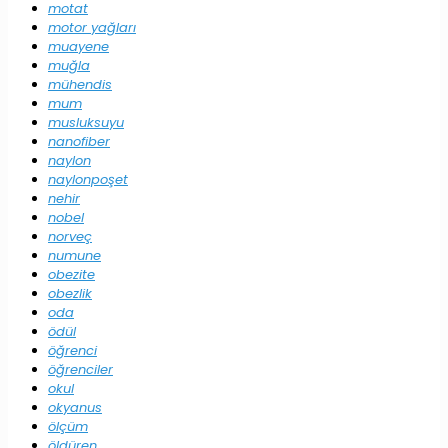
motat
motor yağları
muayene
muğla
mühendis
mum
musluksuyu
nanofiber
naylon
naylonpoşet
nehir
nobel
norveç
numune
obezite
obezlik
oda
ödül
öğrenci
öğrenciler
okul
okyanus
ölçüm
öldüren