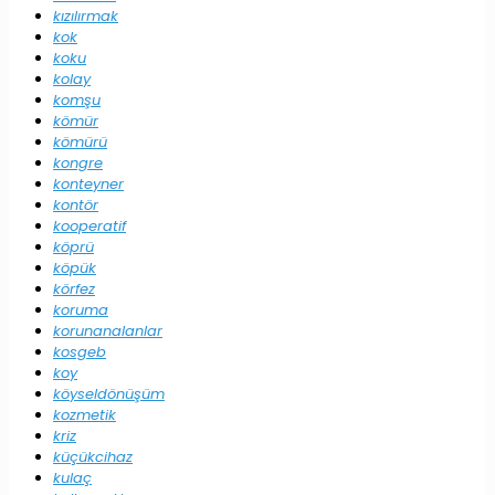
kızılırmak
kok
koku
kolay
komşu
kömür
kömürü
kongre
konteyner
kontör
kooperatif
köprü
köpük
körfez
koruma
korunanalanlar
kosgeb
koy
köyseldönüşüm
kozmetik
kriz
küçükcihaz
kulaç