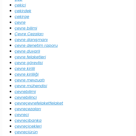
çekici
çekirdek
çekirge
çevre
çevre bilimi
Çevre Cezaları
çevre danışmanı
çevre denetim raporu
çevre duyarlı
çevre felaketleri
çevre görevlisi
çevre kirlili
çevre kirliliği
çevre mevzuatı
çevre mühendisi
cevrebilimi
cevrebilinci
çevreçevrefelaketfelaket
çevrecezaları
çevreci
çevrecibanka
çevreçiçekleri
çevreciürün