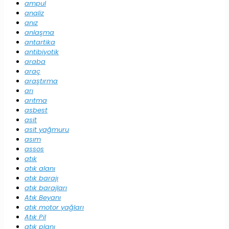
ampul
analiz
anız
anlaşma
antartika
antibiyotik
araba
araç
araştırma
arı
arıtma
asbest
asit
asit yağmuru
asım
assos
atık
atık alanı
atık barajı
atık barajları
Atık Beyanı
atık motor yağları
Atık Pil
atık planı