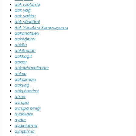
atık toplama
atık yağ
atık yağlar
atık yönetimi
Atık Yönetimi Sempozyumu
atıkanalizleri
atıkeğitimi
atıkith
atıkithalatı
atıkkağıt
atıklar
atıksızhavalimanı
atıksu
atıkuzmanı
atıkyağ
atıkyönetimi
atma
avrupa
avrupa birliği
ayakkabı
ayder
aydınlatma
ayrıştırma