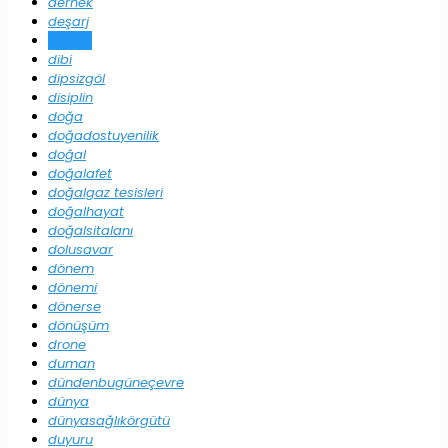
dernek
deşarj
destek
dibi
dipsizgöl
disiplin
doğa
doğadostuyenilik
doğal
doğalafet
doğalgaz tesisleri
doğalhayat
doğalsitalanı
dolusavar
dönem
dönemi
dönerse
dönüşüm
drone
duman
dündenbugüneçevre
dünya
dünyasağlıkörgütü
duyuru