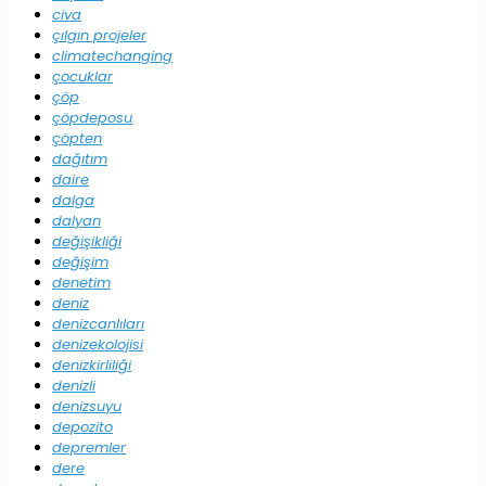
civa
çılgın projeler
climatechanging
çocuklar
çöp
çöpdeposu
çöpten
dağıtım
daire
dalga
dalyan
değişikliği
değişim
denetim
deniz
denizcanlıları
denizekolojisi
denizkirliliği
denizli
denizsuyu
depozito
depremler
dere