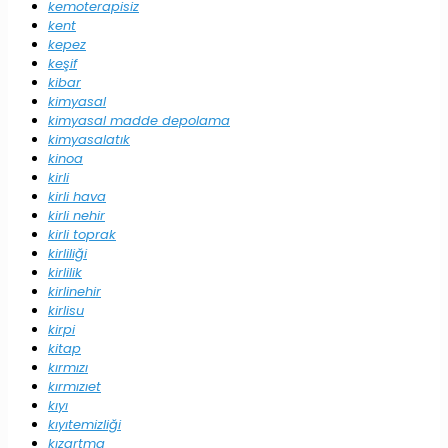
kemoterapisiz
kent
kepez
keşif
kibar
kimyasal
kimyasal madde depolama
kimyasalatık
kinoa
kirli
kirli hava
kirli nehir
kirli toprak
kirliliği
kirlilik
kirlinehir
kirlisu
kirpi
kitap
kırmızı
kırmızıet
kıyı
kıyıtemizliği
kızartma