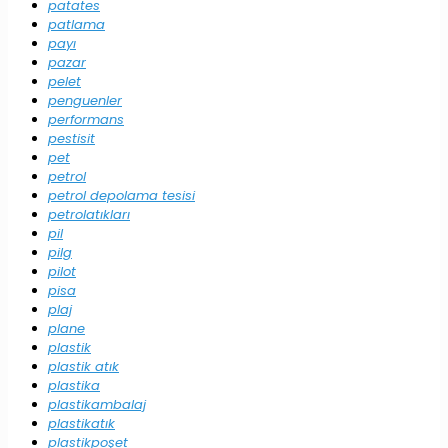
patates
patlama
payı
pazar
pelet
penguenler
performans
pestisit
pet
petrol
petrol depolama tesisi
petrolatıkları
pil
pilg
pilot
pisa
plaj
plane
plastik
plastik atık
plastika
plastikambalaj
plastikatık
plastikpoşet