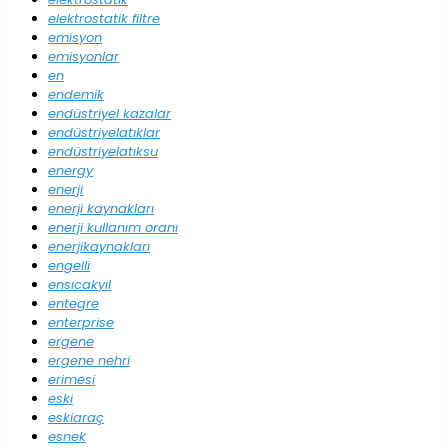
elektrostatik filtre
emisyon
emisyonlar
en
endemik
endüstriyel kazalar
endüstriyelatıklar
endüstriyelatıksu
energy
enerji
enerji kaynakları
enerji kullanım oranı
enerjikaynakları
engelli
ensıcakyıl
entegre
enterprise
ergene
ergene nehri
erimesi
eski
eskiaraç
esnek