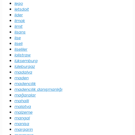
lego
letsdoit
lider
limak
limit
lisans
lise
liseli
liseliler
lolistraw
lüksemburg
lüleburgaz
madalya
maden
madencilik
madencilik danışmanlığı
mağaralar
mahalli
malatya
malzeme
mangal
manisa
margarin