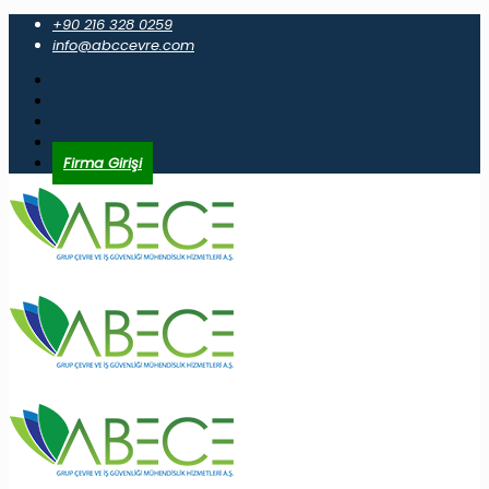
+90 216 328 0259
info@abccevre.com
Firma Girişi