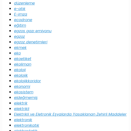
düzenleme
e-atık
E-imza
ecodrone
eğitim
egzos gazı emiyonu
egzoz
egzoz denetimleri
ekmek
eko
ekoetiket
ekoliman
ekoloji
ekolojik
ekolojikkoridor
ekonomi
ekosistem
eldeğmemiş
elektrik
elektrikli
Elektrikli ve Eletronik Eşyalarda Yasaklanan Zehirli Maddeler
elektronik
elektronikatık
elektrostatik