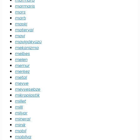
marmara
marmaris
mars
martı
maski
materyal
mavi
mavigökyüzü
mekanizma
melbes
melen
memur
merkez
metal
meyve
meyvesebze
mikroplastik
millet
milli
milyar
mineral
minik
mobil
mobilya