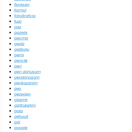
floresan
formül
fotoğrafçısı
fuar
gaz
gazete
geçmiş
gediz
gelibolu
gemi
gençlik
geri
geri dönüşüm
geridönüşüm
gerikazanım
ges
gezegen
gizemli
gizlitüketim
gıda
glifosat
göl
google