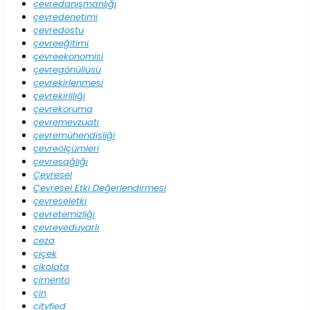
çevredanışmanlığı
çevredenetimi
çevredostu
çevreeğitimi
çevreekonomisi
çevregönüllüsü
çevrekirlenmesi
çevrekirliliği
çevrekoruma
çevremevzuatı
çevremühendisliği
çevreölçümleri
çevresağlığı
Çevresel
Çevresel Etki Değerlendirmesi
çevreseletki
çevretemizliği
çevreyeduyarlı
ceza
çiçek
çikolata
çimento
çin
cityfied