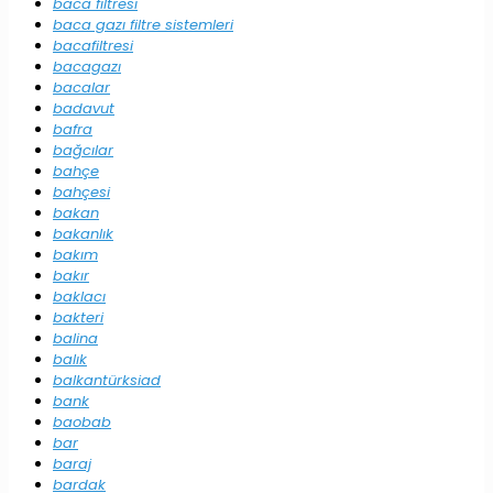
baca filtresi
baca gazı filtre sistemleri
bacafiltresi
bacagazı
bacalar
badavut
bafra
bağcılar
bahçe
bahçesi
bakan
bakanlık
bakım
bakır
baklacı
bakteri
balina
balık
balkantürksiad
bank
baobab
bar
baraj
bardak