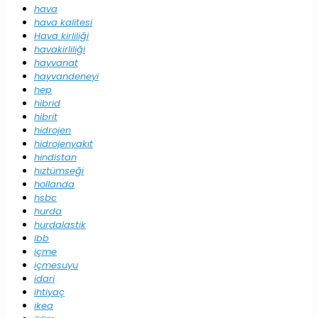
hava
hava kalitesi
Hava kirliliği
havakirliliği
hayvanat
hayvandeneyi
hep
hibrid
hibrit
hidrojen
hidrojenyakıt
hindistan
hıztümseği
hollanda
hsbc
hurda
hurdalastik
ibb
içme
içmesuyu
idari
ihtiyaç
ikea