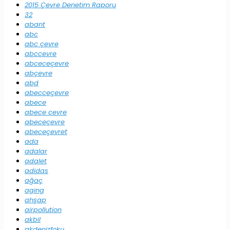
2015 Çevre Denetim Raporu
32
abant
abc
abc çevre
abccevre
abceceçevre
abçevre
abd
abecceçevre
abece
abece cevre
abeceçevre
abeceçevret
ada
adalar
adalet
adidas
ağaç
aging
ahşap
airpollution
akbil
akdenizfoku