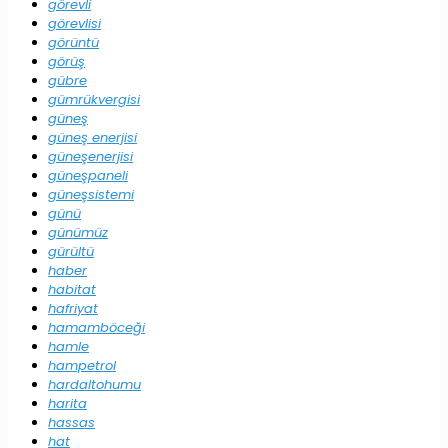
görevli
görevlisi
görüntü
görüş
gübre
gümrükvergisi
güneş
güneş enerjisi
güneşenerjisi
güneşpaneli
güneşsistemi
günü
günümüz
gürültü
haber
habitat
hafriyat
hamamböceği
hamle
hampetrol
hardaltohumu
harita
hassas
hat