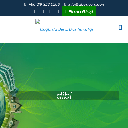
+90 216 328 0259
info@abccevre.com
Firma Girişi
dibi