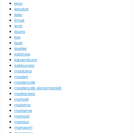
lego
letsdoit
lider
limak
limit
lisans
lise
liseli
liseliler
lolistraw
lüksemburg
lüleburgaz
madalya
maden
madencilik
madencilik danışmanlığı
mağaralar
mahalli
malatya
malzeme
mangal
manisa
margarin