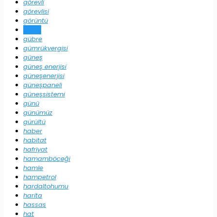
görevli
görevlisi
görüntü
görüş
gübre
gümrükvergisi
güneş
güneş enerjisi
güneşenerjisi
güneşpaneli
güneşsistemi
günü
günümüz
gürültü
haber
habitat
hafriyat
hamamböceği
hamle
hampetrol
hardaltohumu
harita
hassas
hat