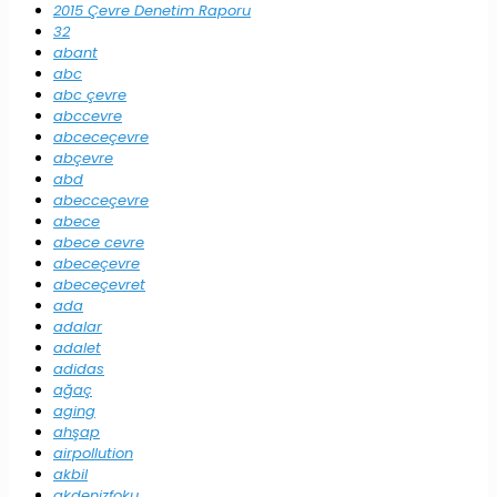
2015 Çevre Denetim Raporu
32
abant
abc
abc çevre
abccevre
abceceçevre
abçevre
abd
abecceçevre
abece
abece cevre
abeceçevre
abeceçevret
ada
adalar
adalet
adidas
ağaç
aging
ahşap
airpollution
akbil
akdenizfoku