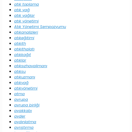
atık toplama
atık yağ
atık yağlar
atık yönetimi
Atık Yönetimi Sempozyumu
atıkanalizleri
atıkeğitimi
atıkith
atıkithalatı
atıkkağıt
atıklar
atıksızhavalimanı
atıksu
atıkuzmanı
atıkyağ
atıkyönetimi
atma
avrupa
avrupa birliği
ayakkabı
ayder
aydınlatma
ayrıştırma