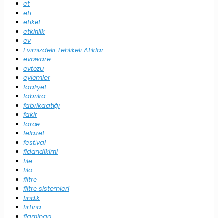
et
eti
etiket
etkinlik
ev
Evimizdeki Tehlikeli Atıklar
evoware
evtozu
eylemler
faaliyet
fabrika
fabrikaatığı
fakir
faroe
felaket
festival
fidandikimi
file
filo
filtre
filtre sistemleri
fındık
fırtına
flamingo