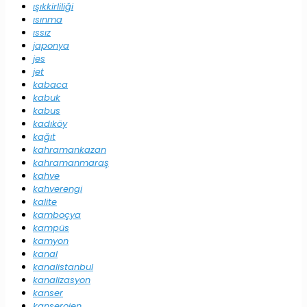
ışıkkirliliği
ısınma
ıssız
japonya
jes
jet
kabaca
kabuk
kabus
kadıköy
kağıt
kahramankazan
kahramanmaraş
kahve
kahverengi
kalite
kamboçya
kampüs
kamyon
kanal
kanalistanbul
kanalizasyon
kanser
kanserojen