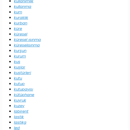
kullanımlık
kullanma
kum
kuraklık
kurban
küre
küresel
küresel ısınma
küreselısınma
kurşun
kurum
kuş
kuşlar
kuştürleri
kutu
kutup
kutupayısı
kütüphane
kuyruk
kuzey
labirent
lastik
lastikg
led