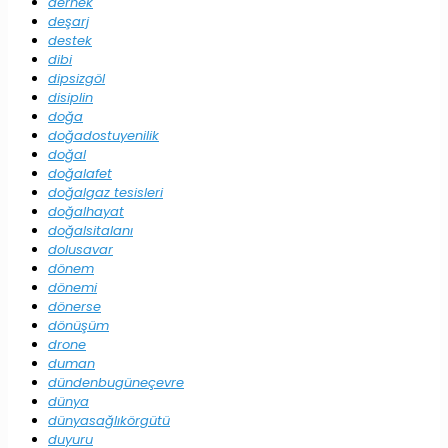
dernek
deşarj
destek
dibi
dipsizgöl
disiplin
doğa
doğadostuyenilik
doğal
doğalafet
doğalgaz tesisleri
doğalhayat
doğalsitalanı
dolusavar
dönem
dönemi
dönerse
dönüşüm
drone
duman
dündenbugüneçevre
dünya
dünyasağlıkörgütü
duyuru