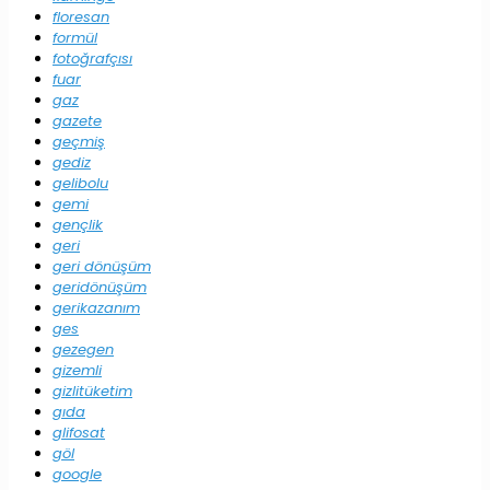
floresan
formül
fotoğrafçısı
fuar
gaz
gazete
geçmiş
gediz
gelibolu
gemi
gençlik
geri
geri dönüşüm
geridönüşüm
gerikazanım
ges
gezegen
gizemli
gizlitüketim
gıda
glifosat
göl
google