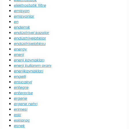
elektrostatik filtre
emisyon
emisyonlar
en
endemik
endüstriyel kazalar
endüstriyelatıklar
endüstriyelatıksu
energy
enerji
enerji kaynakları
enerji kullanım oranı
enerjikaynakları
engelli
ensıcakyıl
entegre
enterprise
ergene
ergene nehri
erimesi
eski
eskiaraç
esnek