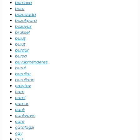
bornova
boru
bozcaada
bozukpara
bozüyük
brüksel
buluş
bulut
burdur
bursa
büyükmenderes
buzul
buzullar
buzulların
çalıştay
cam
cami
çamur
canlı
canlıyayın
çare
çatalağzı
çay
ÇED