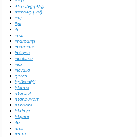
iklim
iklim değişikliği
iklimdeğişikliği
ilaç
ilçe
ilk
imar
imarbarışı
imarplanı
imisyon
inceleme
inek
inovalig
işareti
işgüvenliği
işletme
istanbul
istanbulkart
istihdam
istiridye
istişare
ito
izmir
iztuzu