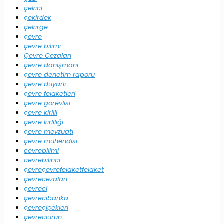
çekici
çekirdek
çekirge
çevre
çevre bilimi
Çevre Cezaları
çevre danışmanı
çevre denetim raporu
çevre duyarlı
çevre felaketleri
çevre görevlisi
çevre kirlili
çevre kirliliği
çevre mevzuatı
çevre mühendisi
cevrebilimi
cevrebilinci
çevreçevrefelaketfelaket
çevrecezaları
çevreci
çevrecibanka
çevreçiçekleri
çevreciürün