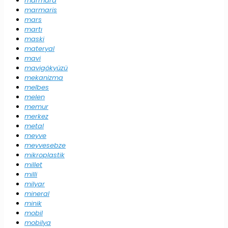
marmara
marmaris
mars
martı
maski
materyal
mavi
mavigökyüzü
mekanizma
melbes
melen
memur
merkez
metal
meyve
meyvesebze
mikroplastik
millet
milli
milyar
mineral
minik
mobil
mobilya