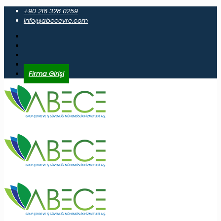
+90 216 328 0259
info@abccevre.com
Firma Girişi