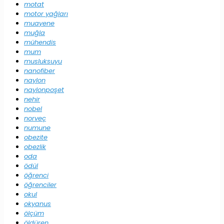
motat
motor yağları
muayene
muğla
mühendis
mum
musluksuyu
nanofiber
naylon
naylonpoşet
nehir
nobel
norveç
numune
obezite
obezlik
oda
ödül
öğrenci
öğrenciler
okul
okyanus
ölçüm
öldüren