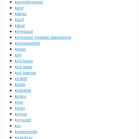
kemoterapisiz
kent
kepez
keşif
kibar
kimyasal
kimyasal madde depolama
kimyasalatık
kinoa
kirli
kirli hava
kirli nehir
kirli toprak
kirliliği
kirlilik
kirlinehir
kirlisu
kirpi
kitap
kırmızı
kırmızıet
kıyı
kıyıtemizliği
kızartma