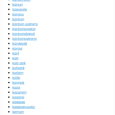
kanun
kapasite
karasu
karbon
karbon salınımı
karbonayakizi
karbondioksit
karbonsalınımı
kardeşlik
karga
kart
katı
katı atık
katıatık
katılım
katkı
kaynak
kaza
kazanım
kazanır
kelebek
kelebekvadisi
keman