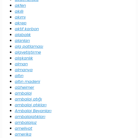
akfen
akıllı
akımı
akrep
aktif karbon
alabalık
alanları
alg patlaması
algyetiştirme
alışkanlık
alman
almanya
altın
altın madeni
alzheimer
ambalaj
ambalaj atığı
ambalaj atıkları
Ambalaj Beyanları
ambalajatıkları
ambalajsız
ameliyat
amerika