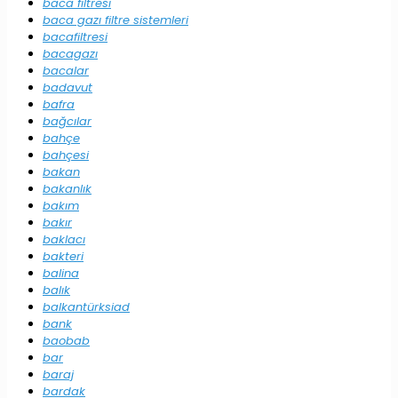
baca filtresi
baca gazı filtre sistemleri
bacafiltresi
bacagazı
bacalar
badavut
bafra
bağcılar
bahçe
bahçesi
bakan
bakanlık
bakım
bakır
baklacı
bakteri
balina
balık
balkantürksiad
bank
baobab
bar
baraj
bardak