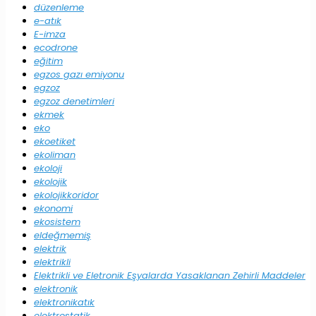
düzenleme
e-atık
E-imza
ecodrone
eğitim
egzos gazı emiyonu
egzoz
egzoz denetimleri
ekmek
eko
ekoetiket
ekoliman
ekoloji
ekolojik
ekolojikkoridor
ekonomi
ekosistem
eldeğmemiş
elektrik
elektrikli
Elektrikli ve Eletronik Eşyalarda Yasaklanan Zehirli Maddeler
elektronik
elektronikatık
elektrostatik