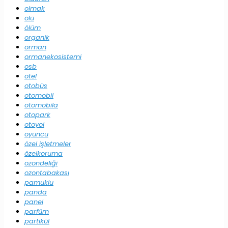
olmak
ölü
ölüm
organik
orman
ormanekosistemi
osb
otel
otobüs
otomobil
otomobila
otopark
otoyol
oyuncu
özel işletmeler
özelkoruma
ozondeliği
ozontabakası
pamuklu
panda
panel
parfüm
partikül