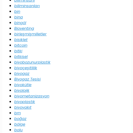
biliminsanı
biliminsanları
bin
bina
bingöl
Bioventing
birleşmişmilletler
bisiklet
bitcoin
bitki
bitkisel
biyobozunurplastik
biyoçeşitlilik
biyogaz
Biyogaz Tesisi
biyokütle
biyolojik
biyometanizasyon
biyoplastik
biyoyakıt
bm
boğaz
bölge
bolu