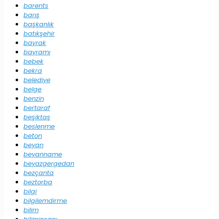
barents
barış
başkanlık
batıkşehir
bayrak
bayramı
bebek
bekra
belediye
belge
benzin
bertaraf
beşiktaş
beslenme
beton
beyan
beyanname
beyazgergedan
bezçanta
beztorba
bilgi
bilgilemdirme
bilim