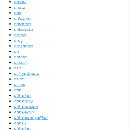
ampul
analiz
anız
anlaşma
antartika
antibiyotik
araba
araç
araştırma
arı
arıtma
asbest
asit
asit yağmuru
asım
assos
atık
atık alanı
atık barajı
atık barajları
Atık Beyanı
atık motor yağları
Atık Pil
atık planı