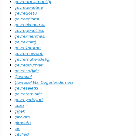
çevredanışmanlığı
çevredenetimi
çevredostu
çevreeğitimi
çevreekonomisi
çevregönüllüsü
çevrekirlenmesi
çevrekirliliği
çevrekoruma
çevremevzuatı
çevremühendisliği
çevreölçümleri
çevresağlığı
Çevresel
Çevresel Etki Değerlendirmesi
çevreseletki
çevretemizliği
çevreyeduyarlı
ceza
çiçek
çikolata
çimento
çin
cityfied