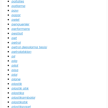
patates
patlama
payı
pazar
pelet
penguenler
performans
pestisit
pet
petrol
petrol depolama tesisi
petrolatıkları
pil
pilg
pilot
pisa
plaj
plane
plastik
plastik atık
plastika
plastikambalaj
plastikatık
plastikpoşet