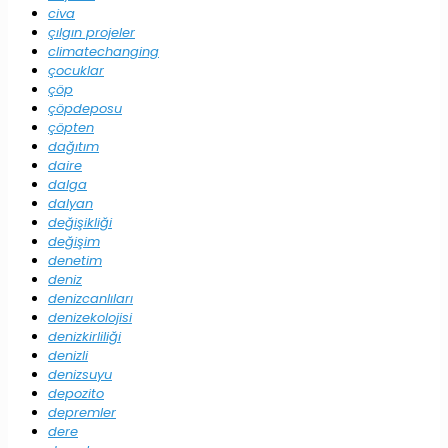
civa
çılgın projeler
climatechanging
çocuklar
çöp
çöpdeposu
çöpten
dağıtım
daire
dalga
dalyan
değişikliği
değişim
denetim
deniz
denizcanlıları
denizekolojisi
denizkirliliği
denizli
denizsuyu
depozito
depremler
dere