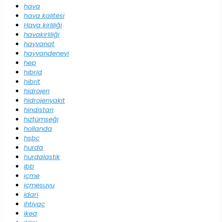
hava
hava kalitesi
Hava kirliliği
havakirliliği
hayvanat
hayvandeneyi
hep
hibrid
hibrit
hidrojen
hidrojenyakıt
hindistan
hıztümseği
hollanda
hsbc
hurda
hurdalastik
ibb
içme
içmesuyu
idari
ihtiyaç
ikea