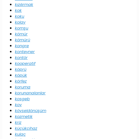
kızılırmak
kok
koku
kolay
komşu
kömür
kömürü
kongre
konteyner
kontör
kooperatif
köprü
köpük
körfez
koruma
korunanalanlar
kosgeb
koy
köyseldönüşüm
kozmetik
kriz
küçükcihaz
kulaç