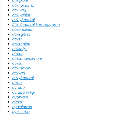
atık planı
atık toplama
atık yağ
atık yağlar
atık yönetimi
Atık Yönetimi Sempozyumu
atıkanalizleri
atıkeğitimi
atıkith
atıkithalatı
atıkkağıt
atıklar
atıksızhavalimanı
atıksu
atıkuzmanı
atıkyağ
atıkyönetimi
atma
avrupa
avrupa birliği
ayakkabı
ayder
aydınlatma
ayrıştırma