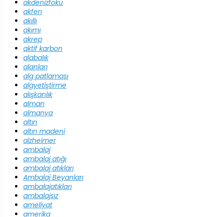
akdenizfoku
akfen
akıllı
akımı
akrep
aktif karbon
alabalık
alanları
alg patlaması
algyetiştirme
alışkanlık
alman
almanya
altın
altın madeni
alzheimer
ambalaj
ambalaj atığı
ambalaj atıkları
Ambalaj Beyanları
ambalajatıkları
ambalajsız
ameliyat
amerika