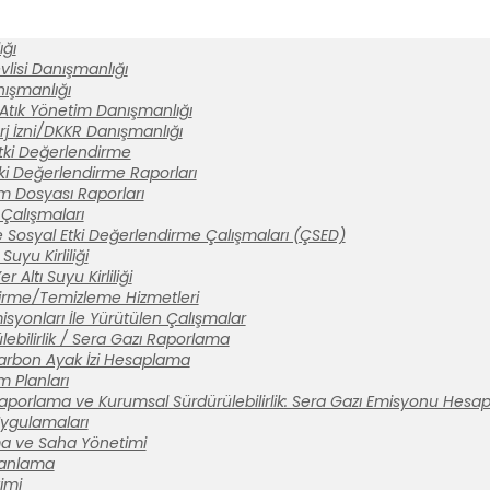
ğı
lisi Danışmanlığı
anışmanlığı
 Atık Yönetim Danışmanlığı
rj İzni/DKKR Danışmanlığı
tki Değerlendirme
ki Değerlendirme Raporları
ım Dosyası Raporları
Çalışmaları
 Sosyal Etki Değerlendirme Çalışmaları (ÇSED)
Suyu Kirliliği
 Altı Suyu Kirliliği
tirme/Temizleme Hizmetleri
syonları İle Yürütülen Çalışmalar
ebilirlik / Sera Gazı Raporlama
arbon Ayak İzi Hesaplama
m Planları
aporlama ve Kurumsal Sürdürülebilirlik: Sera Gazı Emisyonu Hesa
 Uygulamaları
a ve Saha Yönetimi
lanlama
imi