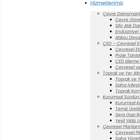
Hizmetlerimiz
Çevre Danışmanlı
Çevre Görev
Sıfır Atık D
Endüstriyel
Atıksu Deşa
ÇED – Çevresel E
Çevresel Et
Proje Tanıt
ÇED İzleme 
Çevresel ve
Toprak ve Yer Altı 
Toprak ve Yer
Saha İyileş
Toprak Komi
Kurumsal Sürdürül
Kurumsal K
Temiz Üreti
Sera Gazı R
Yeşil Yıldız
Çevresel Planlam
Çevresel P
Saha Yönet