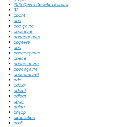
2015 Çevre Denetim Raporu
32
abant
abc
abc çevre
abccevre
abceceçevre
abçevre
abd
abecceçevre
abece
abece cevre
abeceçevre
abeceçevret
ada
adalar
adalet
adidas
ağaç
aging
ahşap
airpollution
akbil