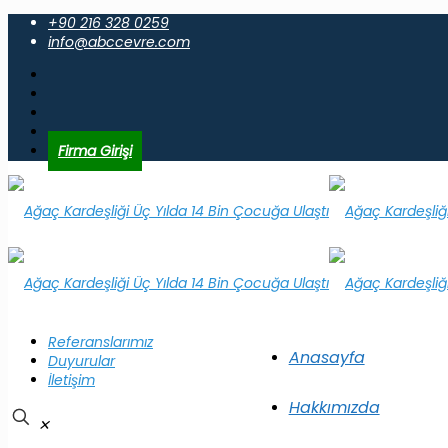
+90 216 328 0259
info@abccevre.com
Firma Girişi
Referanslarımız
Anasayfa
Duyurular
İletişim
Hakkımızda
✕