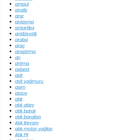
ampul
analiz
anız
anlaşma
antartika
antibiyotik
araba
araç
araştırma
arı
arıtma
asbest
asit
asit yağmuru
asım
assos
atık
atık alanı
atık barajı
atık barajları
Atık Beyanı
atık motor yağları
Atık Pil