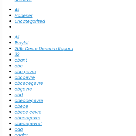
All
Haberler
Uncategorized
All
15eylül
2015 Çevre Denetim Raporu
32
abant
abc
abc çevre
abccevre
abceceçevre
abçevre
abd
abecceçevre
abece
abece cevre
abeceçevre
abeceçevret
ada
adalar