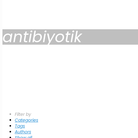
antibiyotik
Filter by
Categories
Tags
Authors
Show all