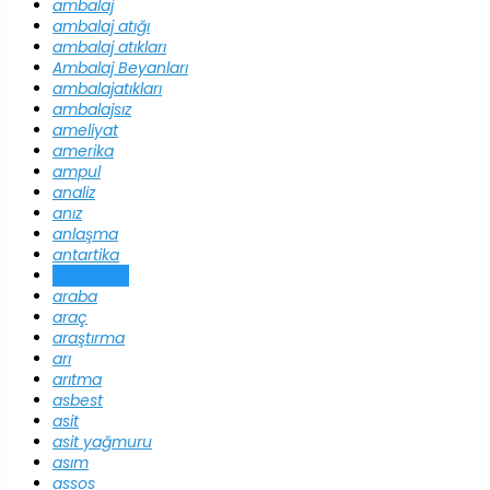
ambalaj
ambalaj atığı
ambalaj atıkları
Ambalaj Beyanları
ambalajatıkları
ambalajsız
ameliyat
amerika
ampul
analiz
anız
anlaşma
antartika
antibiyotik
araba
araç
araştırma
arı
arıtma
asbest
asit
asit yağmuru
asım
assos