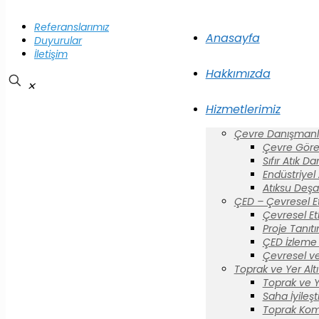
Referanslarımız
Anasayfa
Duyurular
İletişim
Hakkımızda
✕
Hizmetlerimiz
Çevre Danışmanlı
Çevre Görev
Sıfır Atık D
Endüstriyel
Atıksu Deşa
ÇED – Çevresel E
Çevresel Et
Proje Tanıt
ÇED İzleme 
Çevresel ve
Toprak ve Yer Altı 
Toprak ve Yer
Saha İyileş
Toprak Komi