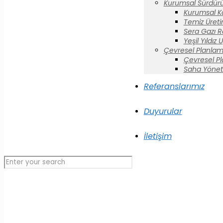
Kurumsal Sürdürül
Kurumsal K
Temiz Üreti
Sera Gazı R
Yeşil Yıldız
Çevresel Planlam
Çevresel P
Saha Yönet
Referanslarımız
Duyurular
İletişim