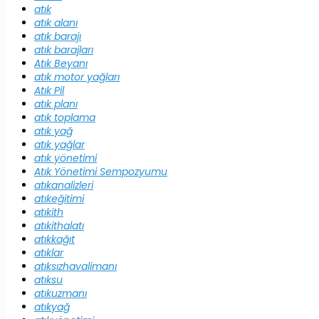
atık
atık alanı
atık barajı
atık barajları
Atık Beyanı
atık motor yağları
Atık Pil
atık planı
atık toplama
atık yağ
atık yağlar
atık yönetimi
Atık Yönetimi Sempozyumu
atıkanalizleri
atıkeğitimi
atıkith
atıkithalatı
atıkkağıt
atıklar
atıksızhavalimanı
atıksu
atıkuzmanı
atıkyağ