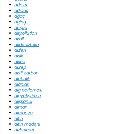
adalet
adidas
ağaç
aging
ahşap
airpollution
akbil
akdenizfoku
akfen
akıllı
akımı
akrep
aktif karbon
alabalık
alanları
alg patlaması
algyetiştirme
alışkanlık
alman
almanya
altın
altın madeni
alzheimer