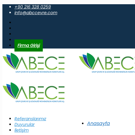
+90 216 328 0259
info@abccevre.com
Firma Girişi
Referanslarımız
Anasayfa
Duyurular
İletişim