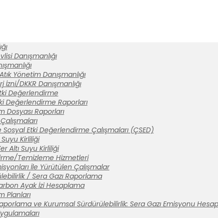
ğı
lisi Danışmanlığı
anışmanlığı
 Atık Yönetim Danışmanlığı
rj İzni/DKKR Danışmanlığı
tki Değerlendirme
ki Değerlendirme Raporları
ım Dosyası Raporları
Çalışmaları
 Sosyal Etki Değerlendirme Çalışmaları (ÇSED)
Suyu Kirliliği
 Altı Suyu Kirliliği
tirme/Temizleme Hizmetleri
syonları İle Yürütülen Çalışmalar
ebilirlik / Sera Gazı Raporlama
arbon Ayak İzi Hesaplama
m Planları
aporlama ve Kurumsal Sürdürülebilirlik: Sera Gazı Emisyonu Hesa
 Uygulamaları