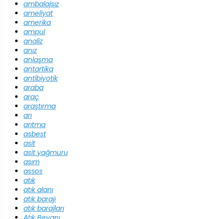
ambalajsız
ameliyat
amerika
ampul
analiz
anız
anlaşma
antartika
antibiyotik
araba
araç
araştırma
arı
arıtma
asbest
asit
asit yağmuru
asım
assos
atık
atık alanı
atık barajı
atık barajları
Atık Beyanı