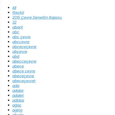
All
15eylül
2015 Çevre Denetim Raporu
32
abant
abc
abc çevre
abccevre
abceceçevre
abçevre
abd
abecceçevre
abece
abece cevre
abeceçevre
abeceçevret
ada
adalar
adalet
adidas
ağaç
aging