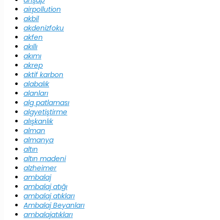
ahşap
airpollution
akbil
akdenizfoku
akfen
akıllı
akımı
akrep
aktif karbon
alabalık
alanları
alg patlaması
algyetiştirme
alışkanlık
alman
almanya
altın
altın madeni
alzheimer
ambalaj
ambalaj atığı
ambalaj atıkları
Ambalaj Beyanları
ambalajatıkları