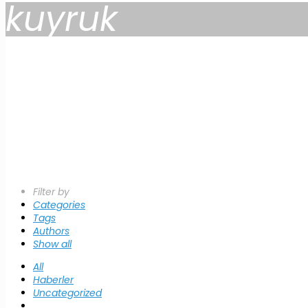
kuyruk
Filter by
Categories
Tags
Authors
Show all
All
Haberler
Uncategorized