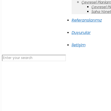
Çevresel Planlam
Çevresel P
Saha Yönet
Referanslarımız
Duyurular
İletişim