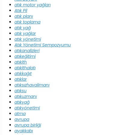
atık motor yağları
Atık Pil
atık planı
atık toplama
atık yağ
atık yağlar
atık yönetimi
Atık Yönetimi Sempozyumu
atıkanalizleri
atıkeğitimi
atıkith
atıkithalatı
atıkkağıt
atıklar
atıksızhavalimanı
atıksu
atıkuzmanı
atıkyağ
atıkyönetimi
atma
avrupa
avrupa birliği
ayakkabı