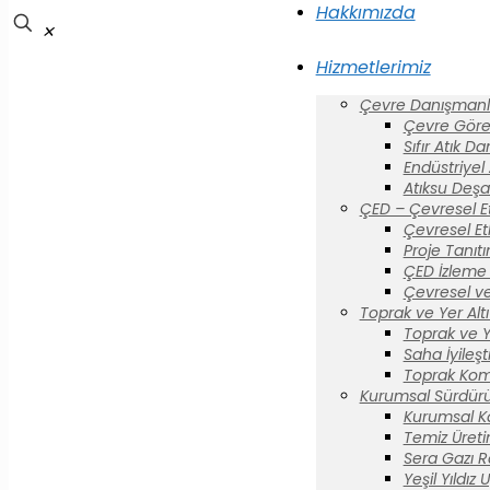
Hakkımızda
✕
Hizmetlerimiz
Çevre Danışmanlı
Çevre Görev
Sıfır Atık D
Endüstriyel
Atıksu Deşa
ÇED – Çevresel E
Çevresel Et
Proje Tanıt
ÇED İzleme 
Çevresel ve
Toprak ve Yer Altı 
Toprak ve Yer
Saha İyileş
Toprak Komi
Kurumsal Sürdürül
Kurumsal K
Temiz Üreti
Sera Gazı R
Yeşil Yıldız