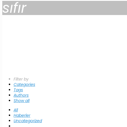
sıfır
Filter by
Categories
Tags
Authors
Show all
All
Haberler
Uncategorized