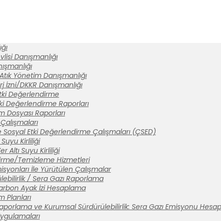
ğı
lisi Danışmanlığı
anışmanlığı
 Atık Yönetim Danışmanlığı
rj İzni/DKKR Danışmanlığı
tki Değerlendirme
ki Değerlendirme Raporları
ım Dosyası Raporları
Çalışmaları
 Sosyal Etki Değerlendirme Çalışmaları (ÇSED)
Suyu Kirliliği
 Altı Suyu Kirliliği
tirme/Temizleme Hizmetleri
syonları İle Yürütülen Çalışmalar
ebilirlik / Sera Gazı Raporlama
arbon Ayak İzi Hesaplama
m Planları
aporlama ve Kurumsal Sürdürülebilirlik: Sera Gazı Emisyonu Hesa
 Uygulamaları