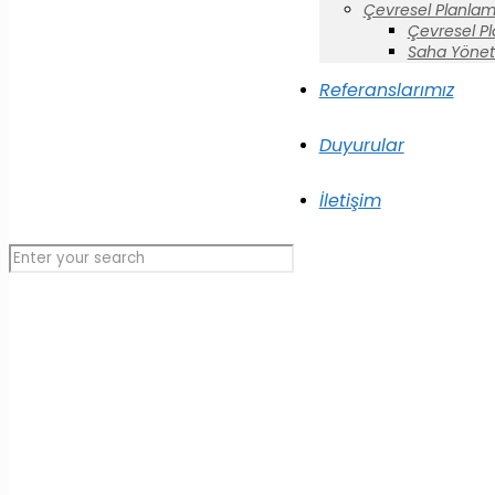
Çevresel Planlam
Çevresel P
Saha Yönet
Referanslarımız
Duyurular
İletişim