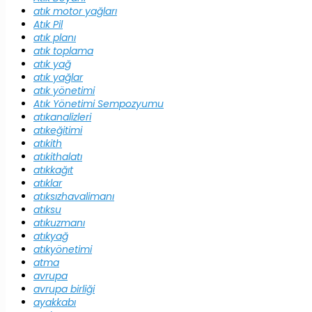
atık motor yağları
Atık Pil
atık planı
atık toplama
atık yağ
atık yağlar
atık yönetimi
Atık Yönetimi Sempozyumu
atıkanalizleri
atıkeğitimi
atıkith
atıkithalatı
atıkkağıt
atıklar
atıksızhavalimanı
atıksu
atıkuzmanı
atıkyağ
atıkyönetimi
atma
avrupa
avrupa birliği
ayakkabı