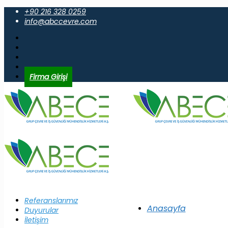
+90 216 328 0259
info@abccevre.com
Firma Girişi
Referanslarımız
Anasayfa
Duyurular
İletişim