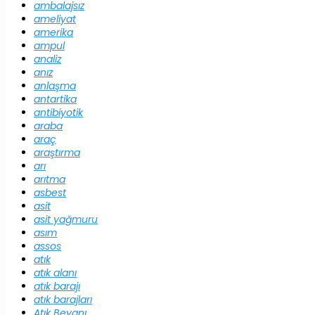
ambalajsız
ameliyat
amerika
ampul
analiz
anız
anlaşma
antartika
antibiyotik
araba
araç
araştırma
arı
arıtma
asbest
asit
asit yağmuru
asım
assos
atık
atık alanı
atık barajı
atık barajları
Atık Beyanı