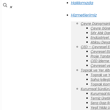
Hakkımızda
✕
Hizmetlerimiz
Çevre Danışmanlı
Çevre Görev
Sıfır Atık D
Endüstriyel
Atıksu Deşa
ÇED – Çevresel E
Çevresel Et
Proje Tanıt
ÇED İzleme 
Çevresel ve
Toprak ve Yer Altı 
Toprak ve Yer
Saha İyileş
Toprak Komi
Kurumsal Sürdürül
Kurumsal K
Temiz Üreti
Sera Gazı R
Yeşil Yıldız