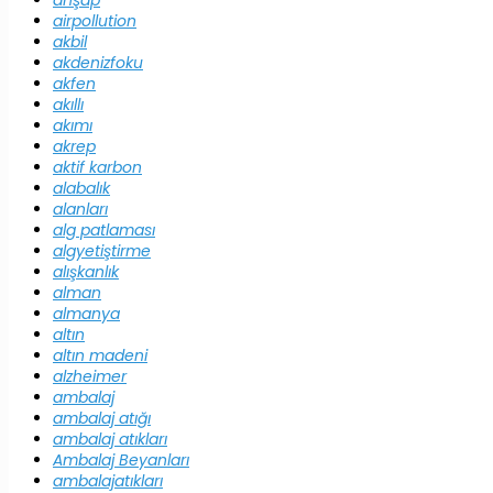
ahşap
airpollution
akbil
akdenizfoku
akfen
akıllı
akımı
akrep
aktif karbon
alabalık
alanları
alg patlaması
algyetiştirme
alışkanlık
alman
almanya
altın
altın madeni
alzheimer
ambalaj
ambalaj atığı
ambalaj atıkları
Ambalaj Beyanları
ambalajatıkları