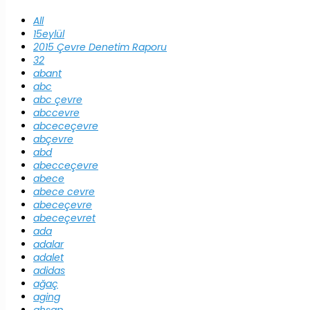
All
15eylül
2015 Çevre Denetim Raporu
32
abant
abc
abc çevre
abccevre
abceceçevre
abçevre
abd
abecceçevre
abece
abece cevre
abeceçevre
abeceçevret
ada
adalar
adalet
adidas
ağaç
aging