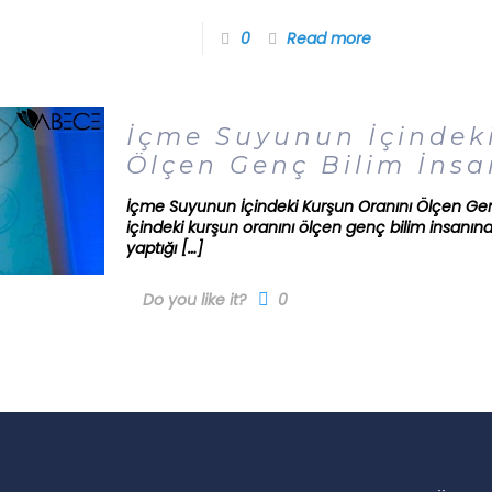
0
Read more
İçme Suyunun İçindek
Ölçen Genç Bilim İnsa
İçme Suyunun İçindeki Kurşun Oranını Ölçen Ge
içindeki kurşun oranını ölçen genç bilim insanına 
yaptığı
[…]
Do you like it?
0