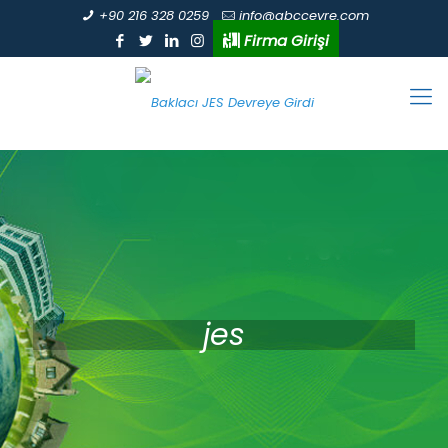
+90 216 328 0259
info@abccevre.com
Firma Girişi
jes