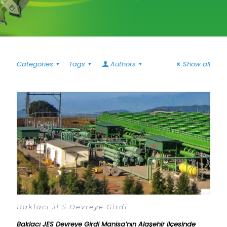
Categories
Tags
Authors
Show all
Baklacı JES Devreye Girdi
Baklacı JES Devreye Girdi Manisa’nın Alaşehir ilçesinde