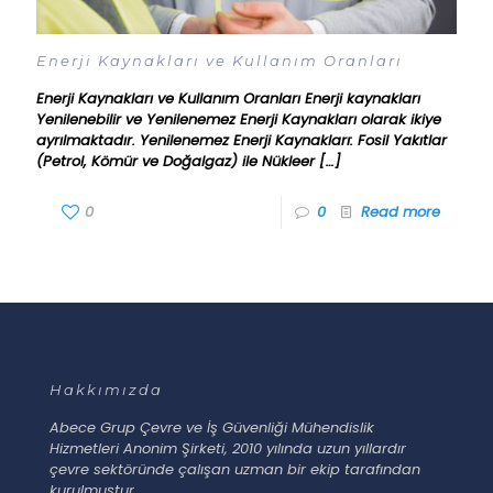
Enerji Kaynakları ve Kullanım Oranları
Enerji Kaynakları ve Kullanım Oranları Enerji kaynakları
Yenilenebilir ve Yenilenemez Enerji Kaynakları olarak ikiye
ayrılmaktadır. Yenilenemez Enerji Kaynakları: Fosil Yakıtlar
(Petrol, Kömür ve Doğalgaz) ile Nükleer
[…]
0
0
Read more
Hakkımızda
Abece Grup Çevre ve İş Güvenliği Mühendislik
Hizmetleri Anonim Şirketi, 2010 yılında uzun yıllardır
çevre sektöründe çalışan uzman bir ekip tarafından
kurulmuştur.