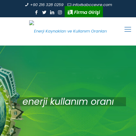
+90 216 328 0259
info@abccevre.com
Firma Girişi
enerji kullanım oranı