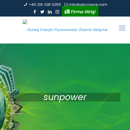
+90 216 328 0259
info@abccevre.com
Firma Girişi
sunpower