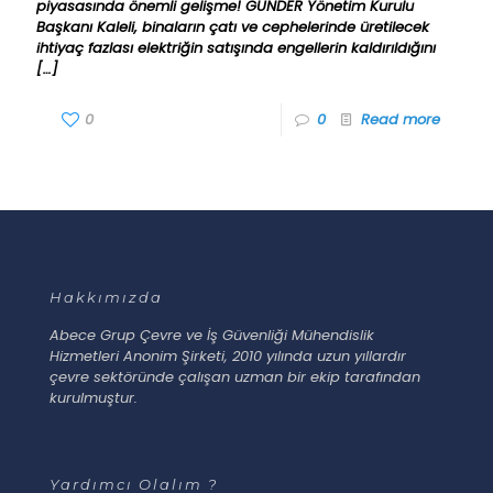
piyasasında önemli gelişme! GÜNDER Yönetim Kurulu
Başkanı Kaleli, binaların çatı ve cephelerinde üretilecek
ihtiyaç fazlası elektriğin satışında engellerin kaldırıldığını
[…]
0
0
Read more
Hakkımızda
Abece Grup Çevre ve İş Güvenliği Mühendislik
Hizmetleri Anonim Şirketi, 2010 yılında uzun yıllardır
çevre sektöründe çalışan uzman bir ekip tarafından
kurulmuştur.
Yardımcı Olalım ?